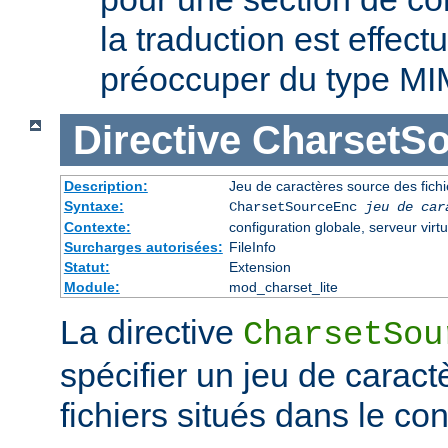
la traduction est effec
préoccuper du type MI
Directive
CharsetS
Description:
Jeu de caractères source des fichi
Syntaxe:
CharsetSourceEnc
jeu de car
Contexte:
configuration globale, serveur virtu
Surcharges autorisées:
FileInfo
Statut:
Extension
Module:
mod_charset_lite
La directive
CharsetSou
spécifier un jeu de caract
fichiers situés dans le co