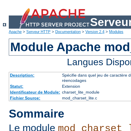
Serveu
Apache
>
Serveur HTTP
>
Documentation
>
Version 2.4
>
Modules
Module Apache mod_
Langues Dispo
Description:
Spécifie dans quel jeu de caractère do
réencodages
Statut:
Extension
Identificateur de Module:
charset_lite_module
Fichier Source:
mod_charset_lite.c
Sommaire
Le module
mod_charset_