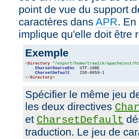
point de vue du support d
caractères dans
APR
. En
implique qu'elle doit être
Exemple
<
Directory
"/export/home/trawick/apacheinst/h
CharsetSourceEnc
  UTF-16BE

CharsetDefault
</
Directory
>
Spécifier le même jeu d
les deux directives
Cha
et
dés
CharsetDefault
traduction. Le jeu de car