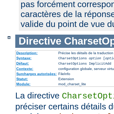
pas forcément correspon
caractères de la réponse,
valide du point de vue 
Directive
CharsetOp
Description:
Précise les détails de la traductio
Syntaxe:
CharsetOptions
option
[
opti
Défaut:
CharsetOptions ImplicitAdd
Contexte:
configuration globale, serveur virtu
Surcharges autorisées:
FileInfo
Statut:
Extension
Module:
mod_charset_lite
La directive
CharsetOpt
préciser certains détails