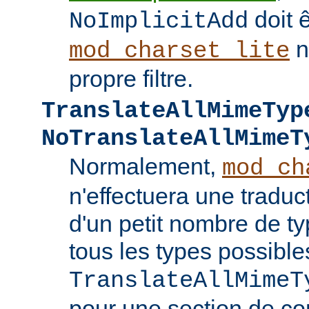
doit ê
NoImplicitAdd
n
mod_charset_lite
propre filtre.
TranslateAllMimeTyp
NoTranslateAllMimeT
Normalement,
mod_ch
n'effectuera une tradu
d'un petit nombre de 
tous les types possible
TranslateAllMimeT
pour une section de co