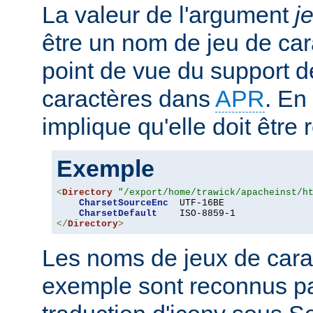
La valeur de l'argument
j
être un nom de jeu de car
point de vue du support d
caractères dans
APR
. En
implique qu'elle doit être
Exemple
<
Directory
"/export/home/trawick/apacheinst/h
CharsetSourceEnc
  UTF-16BE

CharsetDefault
</
Directory
>
Les noms de jeux de cara
exemple sont reconnus p