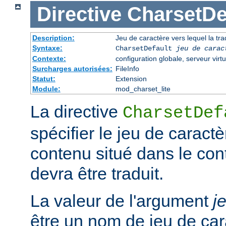
Directive
CharsetDe
Description:
Jeu de caractère vers lequel la trad
Syntaxe:
CharsetDefault
jeu de carac
Contexte:
configuration globale, serveur virtu
Surcharges autorisées:
FileInfo
Statut:
Extension
Module:
mod_charset_lite
La directive
CharsetDef
spécifier le jeu de caractè
contenu situé dans le co
devra être traduit.
La valeur de l'argument
j
être un nom de jeu de car