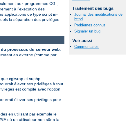
s seulement aux programmes CGI,
Traitement des bugs
èrement à l'exécution des
 applications de type script in-
Journal des modifications de
httpd
uels la séparation des privilèges
Problèmes connus
Signaler un bug
Voir aussi
Commentaires
ur du processus du serveur web
.
xécutant en externe (comme par
 que cgiwrap et suphp.
pourrait élever ses privilèges à tout
ivileges est compilé avec l'option
 pourrait élever ses privilèges pour
es en utilisant par exemple le
URE
où un utilisateur non sûr a la