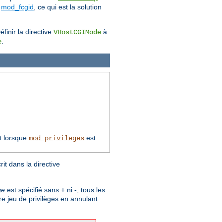
e
mod_fcgid
, ce qui est la solution
finir la directive
à
VHostCGIMode
.
e
t lorsque
est
mod_privileges
t dans la directive
ge
est spécifié sans + ni -, tous les
re jeu de privilèges en annulant