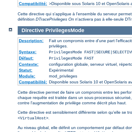
Compatibilité:
>Disponible sous Solaris 10 et OpenSolaris
Cette directive qui s'applique à l'ensemble du serveur perme
définition
DTracePrivileges On
n'activera pas à elle-seule D
Directive
PrivilegesMode
Description:
Fait un compromis entre d'une part l'efficacit
privilèges.
Syntaxe:
PrivilegesMode FAST|SECURE|SELECTIV
Défaut:
PrivilegesMode FAST
Contexte:
configuration globale, serveur virtuel, réperto
Statut:
Expérimental
Module:
mod_privileges
Compatibilité:
Disponible sous Solaris 10 et OpenSolari
Cette directive permet de faire un compromis entre les perfo
chaque requête est traitée dans un sous-processus sécurisé
contre l'augmentation de privilège comme décrit plus haut.
Cette directive est sensiblement différente selon qu'elle se 
.
<VirtualHost>
Au niveau global, elle définit un comportement par défaut do