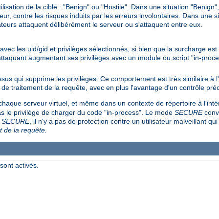
ilisation de la cible : "Benign" ou "Hostile". Dans une situation "Benign
rveur, contre les risques induits par les erreurs involontaires. Dans une s
sateurs attaquent délibérément le serveur ou s'attaquent entre eux.
 avec les uid/gid et privilèges sélectionnés, si bien que la surcharge es
 attaquant augmentant ses privilèges avec un module ou script "in-proce
us qui supprime les privilèges. Ce comportement est très similaire à
 de traitement de la requête, avec en plus l'avantage d'un contrôle préc
chaque serveur virtuel, et même dans un contexte de répertoire à l'inté
pas le privilège de charger du code "in-process". Le mode
SECURE
convi
e
SECURE
, il n'y a pas de protection contre un utilisateur malveillant qui
t de la requête.
sont activés.