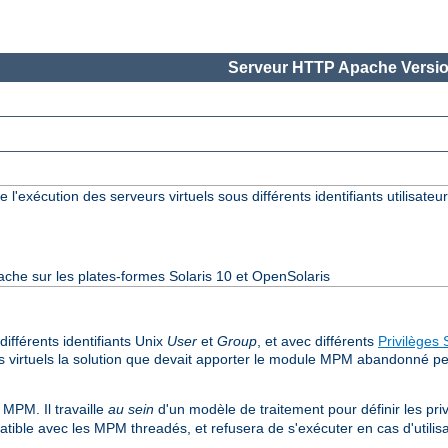
Serveur HTTP Apache Versio
 l'exécution des serveurs virtuels sous différents identifiants utilisateur
ache sur les plates-formes Solaris 10 et OpenSolaris
ifférents identifiants Unix
User
et
Group
, et avec différents
Privilèges 
s virtuels la solution que devait apporter le module MPM abandonné perc
MPM. Il travaille
au sein
d'un modèle de traitement pour définir les pri
ble avec les MPM threadés, et refusera de s'exécuter en cas d'utilisa