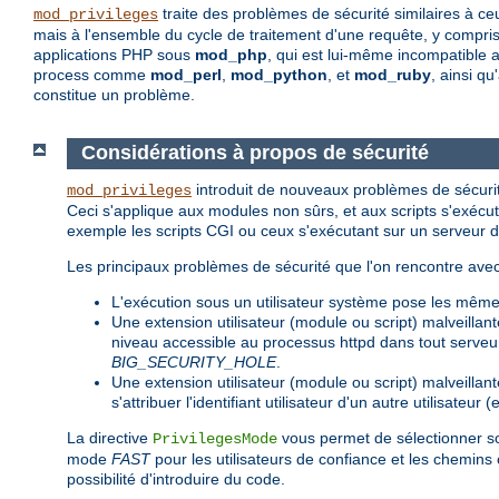
traite des problèmes de sécurité similaires à c
mod_privileges
mais à l'ensemble du cycle de traitement d'une requête, y compris 
applications PHP sous
mod_php
, qui est lui-même incompatible 
process comme
mod_perl
,
mod_python
, et
mod_ruby
, ainsi q
constitue un problème.
Considérations à propos de sécurité
introduit de nouveaux problèmes de sécurit
mod_privileges
Ceci s'applique aux modules non sûrs, et aux scripts s'ex
exemple les scripts CGI ou ceux s'exécutant sur un serveur 
Les principaux problèmes de sécurité que l'on rencontre avec
L'exécution sous un utilisateur système pose les mê
Une extension utilisateur (module ou script) malveillan
niveau accessible au processus httpd dans tout serveur 
BIG_SECURITY_HOLE
.
Une extension utilisateur (module ou script) malveillan
s'attribuer l'identifiant utilisateur d'un autre utilisateu
La directive
vous permet de sélectionner s
PrivilegesMode
mode
FAST
pour les utilisateurs de confiance et les chemin
possibilité d'introduire du code.