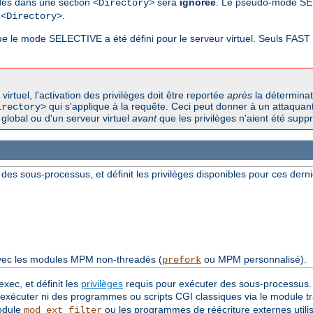
odes dans une section
sera
ignorée
. Le pseudo-mode SE
<Directory>
n
.
<Directory>
sque le mode SELECTIVE a été défini pour le serveur virtuel. Seuls FAS
tuel, l'activation des privilèges doit être reportée
après
la déterminat
qui s'applique à la requête. Ceci peut donner à un attaquant 
irectory>
global ou d'un serveur virtuel
avant
que les privilèges n'aient été suppri
 des sous-processus, et définit les privilèges disponibles pour ces derni
avec les modules MPM non-threadés (
ou MPM personnalisé).
prefork
exec, et définit les
privilèges
requis pour exécuter des sous-processus. S
a exécuter ni des programmes ou scripts CGI classiques via le module t
module
ou les programmes de réécriture externes utilis
mod_ext_filter