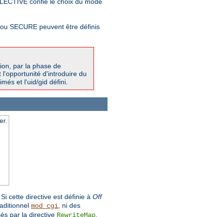
LECTIVE confie le choix du mode
T ou SECURE peuvent être définis
ion, par la phase de
l'opportunité d'introduire du
més et l'uid/gid défini.
er.
i cette directive est définie à
Off
raditionnel
, ni des
mod_cgi
és par la directive
.
RewriteMap