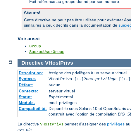
Fait référence au groupe donné par son numéro.
Sécurité
Cette directive ne peut pas être utilisée pour exécuter A
similaires à ceux décrits dans la documentation de
suexe
Voir aussi
Group
SuexecUserGroup
Directive
VHostPrivs
Description:
Assigne des privilèges à un serveur virtuel.
Syntaxe:
VHostPrivs [+-]?
nom-privilège
[[+-]?
Défaut:
Aucun
Contexte:
serveur virtuel
Statut:
Expérimental
Module:
mod_privileges
Compatibilité:
Disponible sous Solaris 10 et OpenSolaris 
construit avec l'option de compilation
BIG_S
La directive
permet d'assigner des
privilèges
au 
VHostPrivs
sys_nfs
.