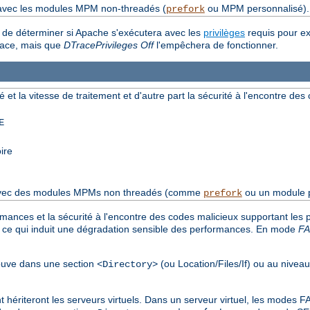
 avec les modules MPM non-threadés (
ou MPM personnalisé).
prefork
t de déterminer si Apache s'exécutera avec les
privilèges
requis pour e
Trace, mais que
DTracePrivileges Off
l'empêchera de fonctionner.
é et la vitesse de traitement et d'autre part la sécurité à l'encontre de
E
ire
s avec des modules MPMs non threadés (comme
ou un module p
prefork
rmances et la sécurité à l'encontre des codes malicieux supportant les
, ce qui induit une dégradation sensible des performances. En mode
F
trouve dans une section
(ou Location/Files/If) ou au nivea
<Directory>
nt hériteront les serveurs virtuels. Dans un serveur virtuel, les mode