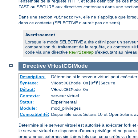
l'ensemble de la requête HTTP, et toute définition de ces m
FAST ou SECURE aux directives contenues dans une sectio
Dans une section
, elle ne s'applique que lor
<Directory>
dans ce contexte (SELECTIVE n'aurait pas de sens).
Avertissement
Lorsque le mode SELECTIVE a été défini pour un serveur vir
comparaison du traitement de la requête, du contexte
<D
code via une directive
s'exécutant au niveau 
RewriteMap
Directive
VHostCGIMode
Description:
Détermine si le serveur virtuel peut exécuter
Syntaxe:
VHostCGIMode On|Off|Secure
Défaut:
VHostCGIMode On
Contexte:
serveur virtuel
Statut:
Expérimental
Module:
mod_privileges
Compatibilité:
Disponible sous Solaris 10 et OpenSolaris 
Détermine si le serveur virtuel est autorisé à exécuter fork et 
le serveur virtuel ne disposera d'aucun privilège et ne pourr
programmes externes similaires tels que ceux créés via le 