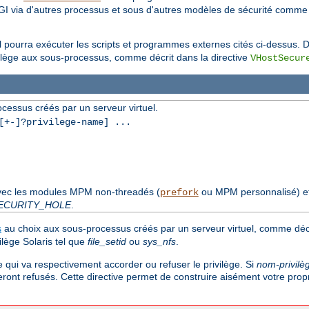
I via d'autres processus et sous d'autres modèles de sécurité comm
el pourra exécuter les scripts et programmes externes cités ci-dessus. Dé
ilège aux sous-processus, comme décrit dans la directive
VHostSecur
cessus créés par un serveur virtuel.
+-]?privilege-name] ...
avec les modules MPM non-threadés (
ou MPM personnalisé) e
prefork
ECURITY_HOLE
.
s
au choix aux sous-processus créés par un serveur virtuel, comme décri
lège Solaris tel que
file_setid
ou
sys_nfs
.
e qui va respectivement accorder ou refuser le privilège. Si
nom-privilè
eront refusés. Cette directive permet de construire aisément votre prop