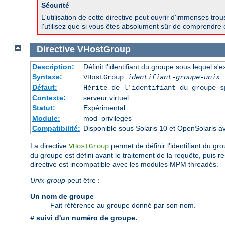
Sécurité
L'utilisation de cette directive peut ouvrir d'immenses tr
l'utilisez que si vous êtes absolument sûr de comprendre 
Directive
VHostGroup
Description:
Définit l'identifiant du groupe sous lequel s'e
Syntaxe:
VHostGroup
identifiant-groupe-unix
Défaut:
Hérite de l'identifiant du groupe 
Contexte:
serveur virtuel
Statut:
Expérimental
Module:
mod_privileges
Compatibilité:
Disponible sous Solaris 10 et OpenSolaris 
La directive
permet de définir l'identifiant du gro
VHostGroup
du groupe est défini avant le traitement de la requête, puis r
directive est incompatible avec les modules MPM threadés.
Unix-group
peut être :
Un nom de groupe
Fait référence au groupe donné par son nom.
suivi d'un numéro de groupe.
#