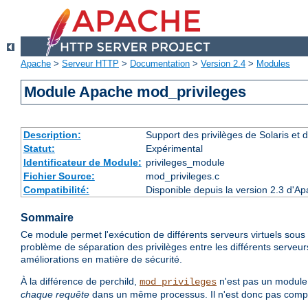
Apache
>
Serveur HTTP
>
Documentation
>
Version 2.4
>
Modules
Module Apache mod_privileges
Description:
Support des privilèges de Solaris et de
Statut:
Expérimental
Identificateur de Module:
privileges_module
Fichier Source:
mod_privileges.c
Compatibilité:
Disponible depuis la version 2.3 d'Ap
Sommaire
Ce module permet l'exécution de différents serveurs virtuels sous d
problème de séparation des privilèges entre les différents serveur
améliorations en matière de sécurité.
À la différence de perchild,
n'est pas un module 
mod_privileges
chaque requête
dans un même processus. Il n'est donc pas compati