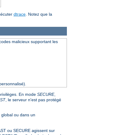
xécuter
dtrace
. Notez que la
s codes malicieux supportant les
ersonnalisé).
 privilèges. En mode
SECURE
,
AST
, le serveur n'est pas protégé
u global ou dans un
s FAST ou SECURE agissent sur