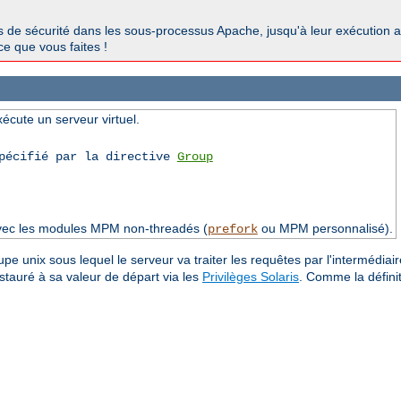
ous de sécurité dans les sous-processus Apache, jusqu'à leur exécution a
ce que vous faites !
xécute un serveur virtuel.
spécifié par la directive
Group
avec les modules MPM non-threadés (
ou MPM personnalisé).
prefork
upe unix sous lequel le serveur va traiter les requêtes par l'intermédiaire
estauré à sa valeur de départ via les
Privilèges Solaris
. Comme la défini