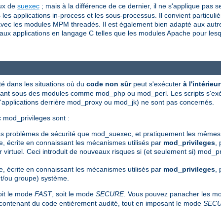
eux de
suexec
; mais à la différence de ce dernier, il ne s'applique pa
les applications in-process et les sous-processus. Il convient particuli
avec les modules MPM threadés. Il est également bien adapté aux autres
u'aux applications en langage C telles que les modules Apache pour lesq
é dans les situations où du
code non sûr
peut s'exécuter
à l'intérie
écutant sous des modules comme mod_php ou mod_perl. Les scripts s'e
d'applications derrière mod_proxy ou mod_jk) ne sont pas concernés.
 mod_privileges sont :
mes problèmes de sécurité que mod_suexec, et pratiquement les mêmes
te, écrite en connaissant les mécanismes utilisés par
mod_privileges
, 
virtuel. Ceci introduit de nouveaux risques si (et seulement si) mod_pr
te, écrite en connaissant les mécanismes utilisés par
mod_privileges
,
r (et/ou groupe) système.
oit le mode
FAST
, soit le mode
SECURE
. Vous pouvez panacher les mod
s contenant du code entièrement audité, tout en imposant le mode
SEC