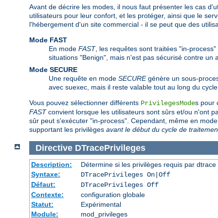
Avant de décrire les modes, il nous faut présenter les cas d'ut
utilisateurs pour leur confort, et les protéger, ainsi que le se
l'hébergement d'un site commercial - il se peut que des utili
Mode FAST
En mode
FAST
, les requêtes sont traitées "in-process"
situations "Benign", mais n'est pas sécurisé contre un
Mode SECURE
Une requête en mode
SECURE
génère un sous-process
avec suexec, mais il reste valable tout au long du cycle
Vous pouvez sélectionner différents
s pour 
PrivilegesMode
FAST
convient lorsque les utilisateurs sont sûrs et/ou n'ont 
sûr peut s'exécuter "in-process". Cependant, même en mod
supportant les privilèges
avant le début du cycle de traitemen
Directive
DTracePrivileges
Description:
Détermine si les privilèges requis par dtrace 
Syntaxe:
DTracePrivileges On|Off
Défaut:
DTracePrivileges Off
Contexte:
configuration globale
Statut:
Expérimental
Module:
mod_privileges