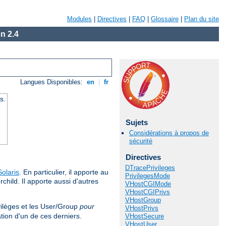
Modules
|
Directives
|
FAQ
|
Glossaire
|
Plan du site
n 2.4
Langues Disponibles:
en
|
fr
s.
Sujets
Considérations à propos de
sécurité
Directives
DTracePrivileges
Solaris
. En particulier, il apporte au
PrivilegesMode
hild. Il apporte aussi d'autres
VHostCGIMode
VHostCGIPrivs
VHostGroup
vilèges et les User/Group
pour
VHostPrivs
tion d'un de ces derniers.
VHostSecure
VHostUser