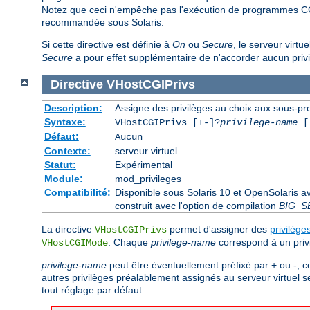
Notez que ceci n'empêche pas l'exécution de programmes CG
recommandée sous Solaris.
Si cette directive est définie à
On
ou
Secure
, le serveur virtu
Secure
a pour effet supplémentaire de n'accorder aucun priv
Directive
VHostCGIPrivs
Description:
Assigne des privilèges au choix aux sous-pro
Syntaxe:
VHostCGIPrivs [+-]?
privilege-name
[[
Défaut:
Aucun
Contexte:
serveur virtuel
Statut:
Expérimental
Module:
mod_privileges
Compatibilité:
Disponible sous Solaris 10 et OpenSolaris 
construit avec l'option de compilation
BIG_S
La directive
permet d'assigner des
privilège
VHostCGIPrivs
. Chaque
privilege-name
correspond à un privi
VHostCGIMode
privilege-name
peut être éventuellement préfixé par + ou -, c
autres privilèges préalablement assignés au serveur virtuel s
tout réglage par défaut.