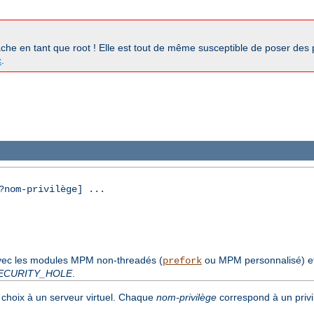
pache en tant que root ! Elle est tout de même susceptible de poser des
c
.
nom-privilège] ...
avec les modules MPM non-threadés (
ou MPM personnalisé) e
prefork
ECURITY_HOLE
.
choix à un serveur virtuel. Chaque
nom-privilège
correspond à un privi