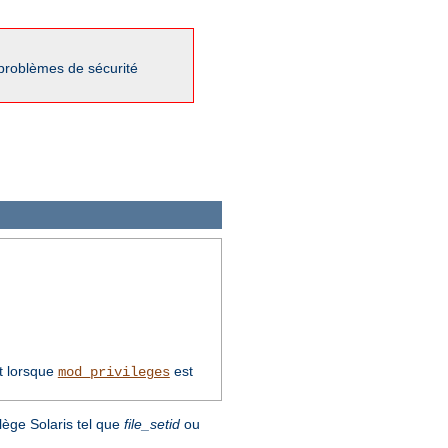
 problèmes de sécurité
t lorsque
est
mod_privileges
lège Solaris tel que
file_setid
ou