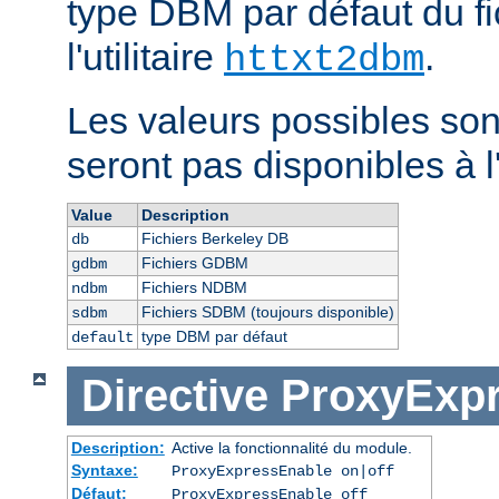
type DBM par défaut du fi
l'utilitaire
.
httxt2dbm
Les valeurs possibles son
seront pas disponibles à l
Value
Description
Fichiers Berkeley DB
db
Fichiers GDBM
gdbm
Fichiers NDBM
ndbm
Fichiers SDBM (toujours disponible)
sdbm
type DBM par défaut
default
Directive
ProxyExp
Description:
Active la fonctionnalité du module.
Syntaxe:
ProxyExpressEnable on|off
Défaut:
ProxyExpressEnable off