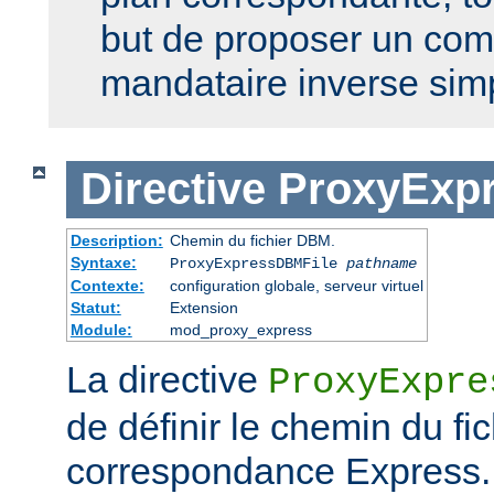
but de proposer un co
mandataire inverse sim
Directive
ProxyExp
Description:
Chemin du fichier DBM.
Syntaxe:
ProxyExpressDBMFile
pathname
Contexte:
configuration globale, serveur virtuel
Statut:
Extension
Module:
mod_proxy_express
La directive
ProxyExpre
de définir le chemin du f
correspondance Express. 