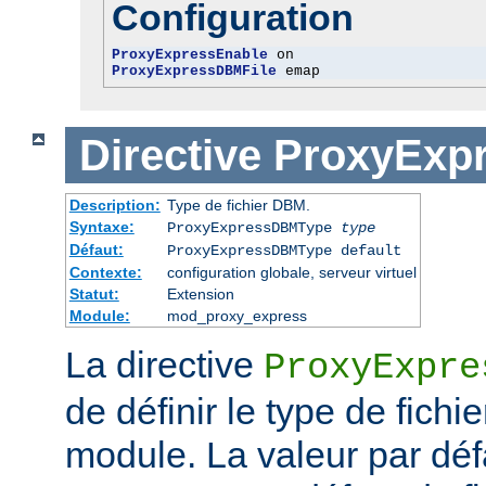
Configuration
ProxyExpressEnable
ProxyExpressDBMFile
 emap
Directive
ProxyExp
Description:
Type de fichier DBM.
Syntaxe:
ProxyExpressDBMType
type
Défaut:
ProxyExpressDBMType default
Contexte:
configuration globale, serveur virtuel
Statut:
Extension
Module:
mod_proxy_express
La directive
ProxyExpre
de définir le type de fich
module. La valeur par dé