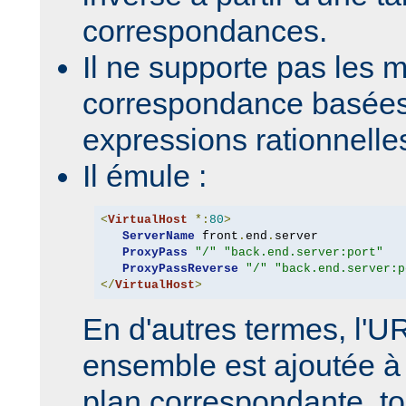
correspondances.
Il ne supporte pas les 
correspondance basées
expressions rationnelle
Il émule :
<
VirtualHost
*:
80
>
ServerName
 front
.
end
.
server

ProxyPass
"/"
"back.end.server:port"
ProxyPassReverse
"/"
"back.end.server:p
</
VirtualHost
>
En d'autres termes, l'
ensemble est ajoutée à 
plan correspondante, to