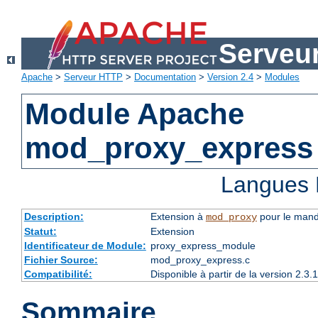
Serveu
Apache
>
Serveur HTTP
>
Documentation
>
Version 2.4
>
Modules
Module Apache
mod_proxy_express
Langues 
Description:
Extension à
pour le mand
mod_proxy
Statut:
Extension
Identificateur de Module:
proxy_express_module
Fichier Source:
mod_proxy_express.c
Compatibilité:
Disponible à partir de la version 2.
Sommaire