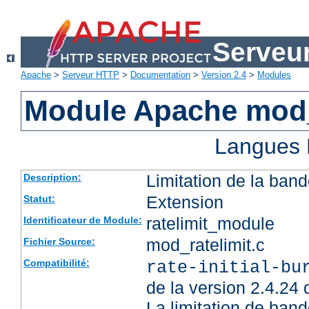
Serveu
Apache
>
Serveur HTTP
>
Documentation
>
Version 2.4
>
Modules
Module Apache mod_
Langues 
Limitation de la band
Description:
Extension
Statut:
ratelimit_module
Identificateur de Module:
mod_ratelimit.c
Fichier Source:
Compatibilité:
rate-initial-bu
de la version 2.4.24
La limitation de ban