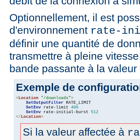
débit de la connexion à simu
Optionnellement, il est possi
d'environnement
rate-in
définir une quantité de don
transmettre à pleine vitesse 
bande passante à la valeur
Exemple de configurati
<
Location
"/downloads"
>
SetOutputFilter
 RATE_LIMIT

SetEnv
 rate-limit 
400
SetEnv
 rate-initial-burst 
512
</
Location
>
Si la valeur affectée à
ra