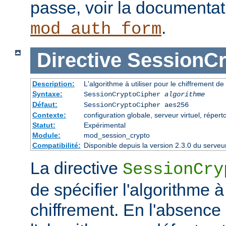
passe, voir la documenta
.
mod_auth_form
Directive
SessionCr
Description:
L'algorithme à utiliser pour le chiffrement de
Syntaxe:
SessionCryptoCipher
algorithme
Défaut:
SessionCryptoCipher aes256
Contexte:
configuration globale, serveur virtuel, répert
Statut:
Expérimental
Module:
mod_session_crypto
Compatibilité:
Disponible depuis la version 2.3.0 du serv
La directive
SessionCry
de spécifier l'algorithme à 
chiffrement. En l'absence 