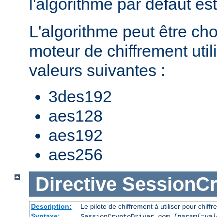
l'algorithme par défaut es
L'algorithme peut être cho
moteur de chiffrement util
valeurs suivantes :
3des192
aes128
aes192
aes256
Directive
SessionCr
Description:
Le pilote de chiffrement à utiliser pour chiffr
Syntaxe:
SessionCryptoDriver
nom
[param[=val