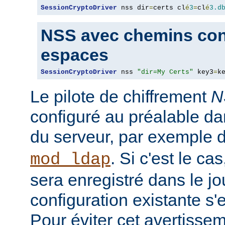
SessionCryptoDriver
 nss dir
=
certs cl
é
3
=
cl
é
3.d
NSS avec chemins con
espaces
SessionCryptoDriver
 nss 
"dir=My Certs"
 key3
=
k
Le pilote de chiffrement
N
configuré au préalable da
du serveur, par exemple 
. Si c'est le c
mod_ldap
sera enregistré dans le jou
configuration existante s'
Pour éviter cet avertisseme