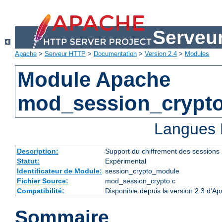
Serveu
Apache
>
Serveur HTTP
>
Documentation
>
Version 2.4
>
Modules
Module Apache
mod_session_crypt
Langues 
Description:
Support du chiffrement des sessions
Statut:
Expérimental
Identificateur de Module:
session_crypto_module
Fichier Source:
mod_session_crypto.c
Compatibilité:
Disponible depuis la version 2.3 d'A
Sommaire