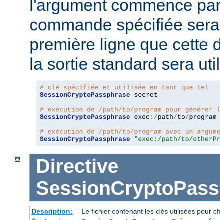
l'argument commence pa
commande spécifiée sera 
première ligne que cette 
la sortie standard sera ut
# clé spécifiée et utilisée en tant que tel
SessionCryptoPassphrase
 secret

# exécution de /path/to/program pour générer 
SessionCryptoPassphrase
 exec
:/
path
/
to
/
program

# exécution de /path/to/program avec un argum
SessionCryptoPassphrase
"exec:/path/to/otherP
Directive
SessionCryptoPass
Description:
Le fichier contenant les clés utilisées pour ch