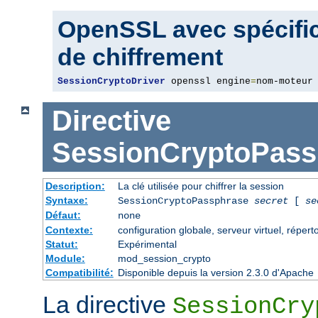
OpenSSL avec spécific
de chiffrement
SessionCryptoDriver
 openssl engine
=
nom-moteur
Directive
SessionCryptoPass
Description:
La clé utilisée pour chiffrer la session
Syntaxe:
SessionCryptoPassphrase
secret
[
se
Défaut:
none
Contexte:
configuration globale, serveur virtuel, répert
Statut:
Expérimental
Module:
mod_session_crypto
Compatibilité:
Disponible depuis la version 2.3.0 d'Apache
La directive
SessionCry