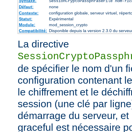
Syntaxe:
SessionCryptoPassphraseFile
nom-fic
Défaut:
none
Contexte:
configuration globale, serveur virtuel, réperto
Statut:
Expérimental
Module:
mod_session_crypto
Compatibilité:
Disponible depuis la version 2.3.0 du serv
La directive
SessionCryptoPassph
de spécifier le nom d'un f
configuration contenant les
le chiffrement et le déchif
session (une clé par ligne)
démarrage du serveur, et
graceful est nécessaire p