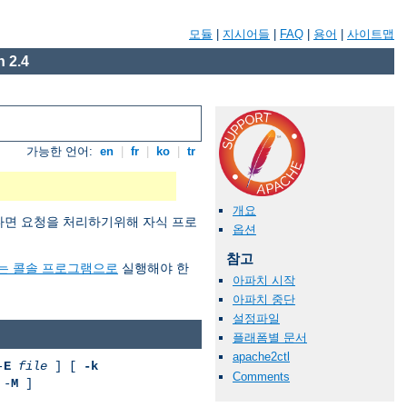
모듈
|
지시어들
|
FAQ
|
용어
|
사이트맵
 2.4
가능한 언어:
en
|
fr
|
ko
|
tr
개요
원한다면 요청을 처리하기위해 자식 프로
옵션
참고
에서는 콜솔 프로그램으로
실행해야 한
아파치 시작
아파치 중단
설정파일
플래폼별 문서
apache2ctl
-
E
file
] [
-k
Comments
 -
M
]