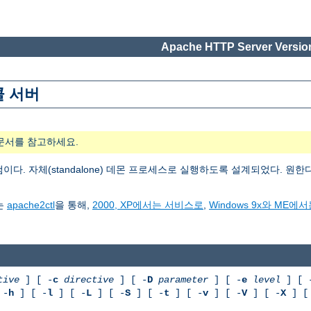
Apache HTTP Server Version
콜 서버
문서를 참고하세요.
이다. 자체(standalone) 데몬 프로세스로 실행하도록 설계되었다. 
는
apache2ctl
을 통해,
2000, XP에서는 서비스로
,
Windows 9x와 ME
tive
] [ -
c
directive
] [ -
D
parameter
] [ -
e
level
] [ 
 -
h
] [ -
l
] [ -
L
] [ -
S
] [ -
t
] [ -
v
] [ -
V
] [ -
X
] [