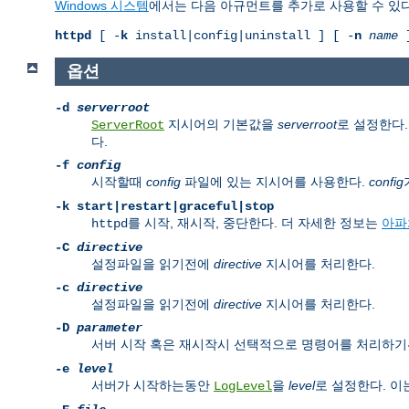
Windows 시스템
에서는 다음 아규먼트를 추가로 사용할 수 있다
httpd
[ -
k
install|config|uninstall ] [ -
n
name
]
옵션
-d
serverroot
지시어의 기본값을
serverroot
로 설정한다.
ServerRoot
다.
-f
config
시작할때
config
파일에 있는 지시어를 사용한다.
config
-k
start|restart|graceful|stop
를 시작, 재시작, 중단한다. 더 자세한 정보는
아파
httpd
-C
directive
설정파일을 읽기전에
directive
지시어를 처리한다.
-c
directive
설정파일을 읽기전에
directive
지시어를 처리한다.
-D
parameter
서버 시작 혹은 재시작시 선택적으로 명령어를 처리하
-e
level
서버가 시작하는동안
을
level
로 설정한다. 이
LogLevel