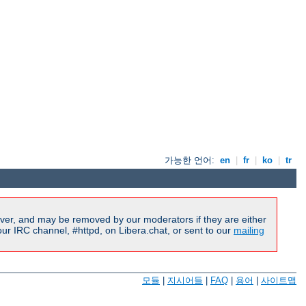
가능한 언어:
en
|
fr
|
ko
|
tr
ver, and may be removed by our moderators if they are either
r IRC channel, #httpd, on Libera.chat, or sent to our
mailing
모듈
|
지시어들
|
FAQ
|
용어
|
사이트맵