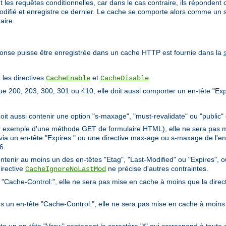
t les requêtes conditionnelles, car dans le cas contraire, ils répondent
difié et enregistre ce dernier. Le cache se comporte alors comme un s
aire.
ponse puisse être enregistrée dans un cache HTTP est fournie dans la
 les directives
et
.
CacheEnable
CacheDisable
e 200, 203, 300, 301 ou 410, elle doit aussi comporter un en-tête "Exp
 doit aussi contenir une option "s-maxage", "must-revalidate" ou "public"
ar exemple d'une méthode GET de formulaire HTML), elle ne sera pas m
n via un en-tête "Expires:" ou une directive max-age ou s-maxage de l'
6.
contenir au moins un des en-têtes "Etag", "Last-Modified" ou "Expires", 
irective
ne précise d'autres contraintes.
CacheIgnoreNoLastMod
te "Cache-Control:", elle ne sera pas mise en cache à moins que la direc
ns un en-tête "Cache-Control:", elle ne sera pas mise en cache à moins 
 un en-tête "Vary:" contenant le caractère "*" qui correspond à toute 