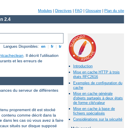
Modules
|
Directives
|
FAQ
|
Glossaire
|
Plan du site
n 2.4
Langues Disponibles:
en
|
fr
|
tr
htcacheclean
. Il décrit l'utilisation
urants et les erreurs de
Introduction
Mise en cache HTTP à trois
états RFC2616
Exemples de configuration du
cache
mances du serveur de différentes
Mise en cache générale
d'objets partagés à deux états
de forme clé/valeur
Mise en cache à base de
tenu proprement dit est stocké
fichiers spécialisés
du contenu comme décrit dans la
Considérations sur la sécurité
 dans les cas où vous avez à faire
ocaux situés sur disque supposé