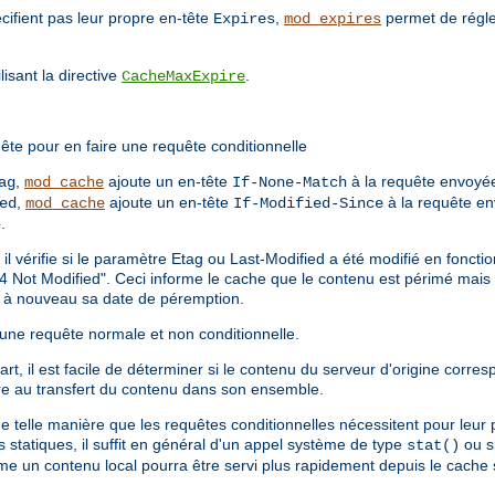
cifient pas leur propre en-tête
,
permet de régle
Expires
mod_expires
isant la directive
.
CacheMaxExpire
ête pour en faire une requête conditionnelle
,
ajoute un en-tête
à la requête envoyée
ag
mod_cache
If-None-Match
,
ajoute un en-tête
à la requête en
ed
mod_cache
If-Modified-Since
e
.
 il vérifie si le paramètre Etag ou Last-Modified a été modifié en fonct
4 Not Modified". Ceci informe le cache que le contenu est périmé mais en
ne à nouveau sa date de péremption.
 d'une requête normale et non conditionnelle.
t, il est facile de déterminer si le contenu du serveur d'origine corres
e au transfert du contenu dans son ensemble.
de telle manière que les requêtes conditionnelles nécessitent pour leur
statiques, il suffit en général d'un appel système de type
ou si
stat()
ême un contenu local pourra être servi plus rapidement depuis le cache s'