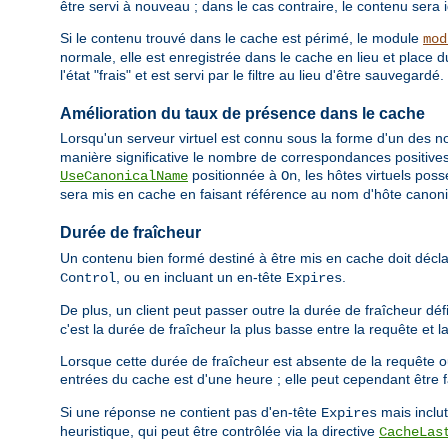
être servi à nouveau ; dans le cas contraire, le contenu sera 
Si le contenu trouvé dans le cache est périmé, le module
mod
normale, elle est enregistrée dans le cache en lieu et place 
l'état "frais" et est servi par le filtre au lieu d'être sauvegardé.
Amélioration du taux de présence dans le cache
Lorsqu'un serveur virtuel est connu sous la forme d'un des nom
manière significative le nombre de correspondances positives 
positionnée à
, les hôtes virtuels pos
UseCanonicalName
On
sera mis en cache en faisant référence au nom d'hôte canon
Durée de fraîcheur
Un contenu bien formé destiné à être mis en cache doit décl
, ou en incluant un en-tête
.
Control
Expires
De plus, un client peut passer outre la durée de fraîcheur déf
c'est la durée de fraîcheur la plus basse entre la requête et l
Lorsque cette durée de fraîcheur est absente de la requête o
entrées du cache est d'une heure ; elle peut cependant être f
Si une réponse ne contient pas d'en-tête
mais inclu
Expires
heuristique, qui peut être contrôlée via la directive
CacheLas