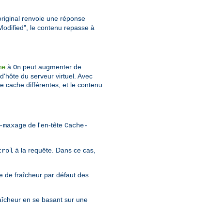
 original renvoie une réponse
Modified", le contenu repasse à
à
peut augmenter de
me
On
d'hôte du serveur virtuel. Avec
e cache différentes, et le contenu
de l'en-tête
-maxage
Cache-
à la requête. Dans ce cas,
trol
e de fraîcheur par défaut des
aîcheur en se basant sur une