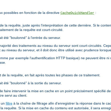
x possibles en fonction de la directive
:
CacheQuickHandler
e la requête, juste après l'interprétation de cette dernière. Si le conten
aitement de la requête est court-circuité.
t été "boulonné" à l'entrée du serveur.
orité des traitements au niveau du serveur sont court-circuités. Cepend
nt au niveau du serveur, et il doit donc être utilisé avec prudence lors
omme par exemple l'authentification HTTP basique) ne peuvent être ni 
ase.
 de la requête, en fait après toutes les phases de ce traitement.
t été "boulonné" à la sortie du serveur.
e faire intervenir la mise en cache en un point précisément spécifié de 
re servi au client.
a un
filtre
à la chaîne de filtrage afin d'enregistrer la réponse dans le c
la requête. Si la mise en cache du contenu est autorisée, il sera enreg