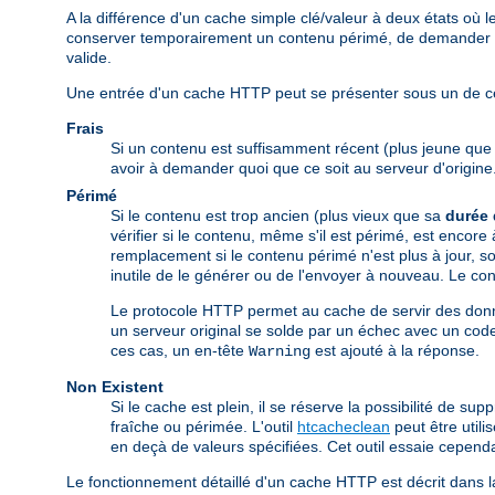
A la différence d'un cache simple clé/valeur à deux états o
conserver temporairement un contenu périmé, de demander au 
valide.
Une entrée d'un cache HTTP peut se présenter sous un de ces
Frais
Si un contenu est suffisamment récent (plus jeune qu
avoir à demander quoi que ce soit au serveur d'origine
Périmé
Si le contenu est trop ancien (plus vieux que sa
durée 
vérifier si le contenu, même s'il est périmé, est encore
remplacement si le contenu périmé n'est plus à jour, soi
inutile de le générer ou de l'envoyer à nouveau. Le cont
Le protocole HTTP permet au cache de servir des donn
un serveur original se solde par un échec avec un code
ces cas, un en-tête
est ajouté à la réponse.
Warning
Non Existent
Si le cache est plein, il se réserve la possibilité de s
fraîche ou périmée. L'outil
htcacheclean
peut être util
en deçà de valeurs spécifiées. Cet outil essaie cepend
Le fonctionnement détaillé d'un cache HTTP est décrit dans 