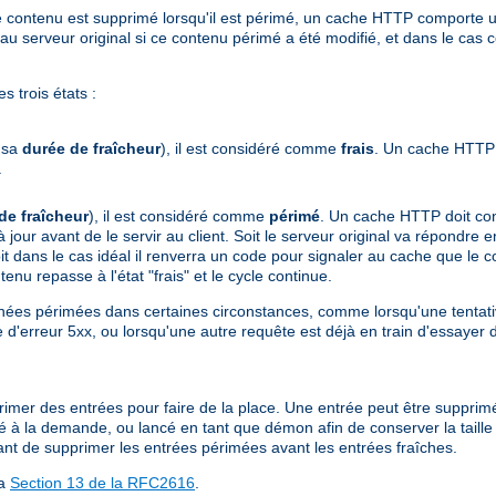
ù le contenu est supprimé lorsqu'il est périmé, un cache HTTP comport
serveur original si ce contenu périmé a été modifié, et dans le cas c
 trois états :
e sa
durée de fraîcheur
), il est considéré comme
frais
. Un cache HTTP 
.
de fraîcheur
), il est considéré comme
périmé
. Un cache HTTP doit cont
 à jour avant de le servir au client. Soit le serveur original va répondr
t dans le cas idéal il renverra un code pour signaler au cache que le con
enu repasse à l'état "frais" et le cycle continue.
ées périmées dans certaines circonstances, comme lorsqu'une tentativ
 d'erreur 5xx, ou lorsqu'une autre requête est déjà en train d'essayer 
upprimer des entrées pour faire de la place. Une entrée peut être supprim
isé à la demande, ou lancé en tant que démon afin de conserver la taill
ant de supprimer les entrées périmées avant les entrées fraîches.
la
Section 13 de la RFC2616
.