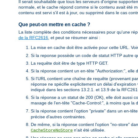
Il serait souhaitable que tous les serveurs d'origine supporten
normale, et le cache répond comme si le contenu avait été mo
contenu est servi s'il est à jour, ou supprimé dans le cas contr
Que peut-on mettre en cache ?
La liste complète des conditions nécessaires pour qu'une ré
de la RFC2616
, et peut se résumer ainsi :
La mise en cache doit être activée pour cette URL. Voir
Si la reponse possède un code de statut HTTP autre qu
La requête doit être de type HTTP GET.
Si la réponse contient un en-tête "Authorization:", elle
Si l'URL contient une chaîne de requête (provenant p
réponse ne spécifie explicitement un délai d'expiratio
indiqué dans les sections 13.2.1. et 13.9 de la RFC261
Si la réponse a un statut de 200 (OK), elle doit aussi 
maxage de l'en-tête "Cache-Control:", à moins que la d
Si la réponse contient l'option "private" dans un en-tê
précise d'autres contraintes.
De même, si la réponse contient l'option "no-store" da
n'ait été utilisée.
CacheStoreNoStore
Une réponse ne sera pas mise en cache si elle comporte