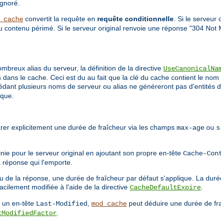
ignoré.
convertit la requête en
requête conditionnelle
. Si le serveur
_cache
du contenu périmé. Si le serveur original renvoie une réponse "304 Not 
breux alias du serveur, la définition de la directive
UseCanonicalNa
dans le cache. Ceci est du au fait que la clé du cache contient le nom 
sédant plusieurs noms de serveur ou alias ne généreront pas d'entités d
ique.
arer explicitement une durée de fraîcheur via les champs
ou
max-age
s
inie pour le serveur original en ajoutant son propre en-tête
Cache-Con
a réponse qui l'emporte.
u de la réponse, une durée de fraîcheur par défaut s'applique. La duré
acilement modifiée à l'aide de la directive
.
CacheDefaultExpire
t un en-tête
,
peut déduire une durée de fr
Last-Modified
mod_cache
.
tModifiedFactor