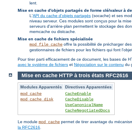
lent.
Mise en cache d'objets partagés de forme clé/valeur à de
L'
API du cache d'objets partagés
(socache) et ses modu
niveau serveur. Ces modules sont conçus pour la mise
serveurs d'arrière-plan permettent le stockage des 
memcache ou distcache.
Mise en cache de fichiers spécialisée
offre la possibilité de précharger d
mod_file_cache
gestionnaires de fichiers pour les fichiers qui font l'ob
Pour tirer parti efficacement de ce document, les bases de HT
avec le système de fichiers
et
Négociation sur le contenu
du g
Mise en cache HTTP à trois états RFC2616
Modules Apparentés
Directives Apparentées
mod_cache
CacheEnable
mod_cache_disk
CacheDisable
UseCanonicalName
CacheNegotiatedDocs
Le module
permet de tirer avantage du mécanisme
mod_cache
la RFC2616
.