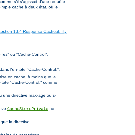
 comme s'il s'agissait d'une requête
imple cache à deux état, où le
section 13.4 Response Cacheability
ires" ou "Cache-Control".
 dans l'en-tête "Cache-Control:".
ise en cache, à moins que la
en-tête "Cache-Control:" comme
ou une directive max-age ou s-
tive
ne
CacheStorePrivate
que la directive
chaîne de caractères.