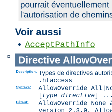
pourrait éventuellement 
l'autorisation de chemin
Voir aussi
AcceptPathInfo
Directive
AllowOver
Types de directives autori
Description:
.htaccess
AllowOverride All|N
Syntaxe:
[
type directive
] ..
AllowOverride None 
Défaut:
version 2.3.9, Allo