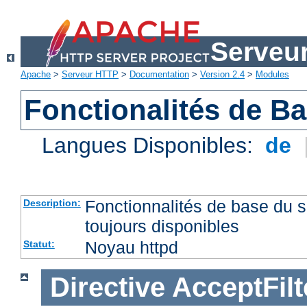
Serveu
Apache
>
Serveur HTTP
>
Documentation
>
Version 2.4
>
Modules
Fonctionalités de B
Langues Disponibles:
de
Fonctionnalités de base du
Description:
toujours disponibles
Noyau httpd
Statut:
Directive
AcceptFilt