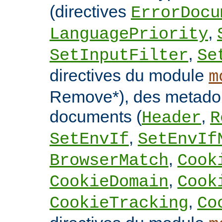
(directives
ErrorDocu
,
LanguagePriority
,
SetInputFilter
Se
directives du module
m
Remove*), des metado
documents (
,
Header
R
,
SetEnvIf
SetEnvIf
,
BrowserMatch
Cook
,
CookieDomain
Cook
,
CookieTracking
Co