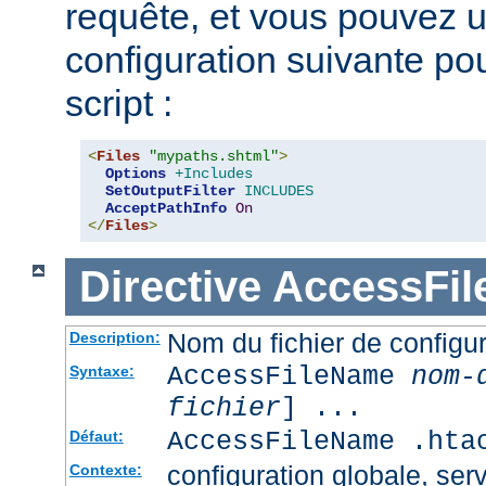
requête, et vous pouvez ut
configuration suivante pour
script :
<
Files
"mypaths.shtml"
>
Options
+Includes
SetOutputFilter
INCLUDES
AcceptPathInfo
On
</
Files
>
Directive
AccessFi
Nom du fichier de configur
Description:
AccessFileName
nom-
Syntaxe:
fichier
] ...
AccessFileName .hta
Défaut:
configuration globale, serv
Contexte: