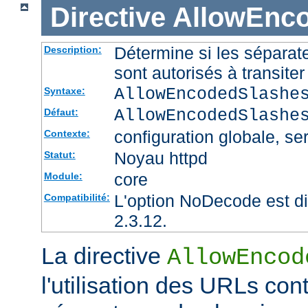
Directive
AllowEnc
Détermine si les sépara
Description:
sont autorisés à transite
AllowEncodedSlashe
Syntaxe:
AllowEncodedSlashe
Défaut:
configuration globale, ser
Contexte:
Noyau httpd
Statut:
core
Module:
L'option NoDecode est di
Compatibilité:
2.3.12.
La directive
AllowEncod
l'utilisation des URLs co