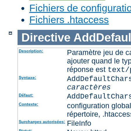
Fichiers de configurati
Fichiers .htaccess
Directive
AddDefaul
Paramètre jeu de ca
Description:
ajouter quand le ty
réponse est
text/
AddDefaultChar
Syntaxe:
caractères
AddDefaultChar
Défaut:
configuration global
Contexte:
répertoire, .htacces
FileInfo
Surcharges autorisées:
Statut: