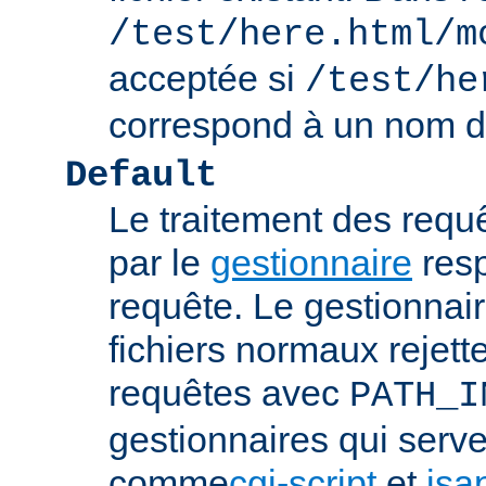
/test/here.html/m
acceptée si
/test/he
correspond à un nom de
Default
Le traitement des requ
par le
gestionnaire
resp
requête. Le gestionnai
fichiers normaux rejett
requêtes avec
PATH_I
gestionnaires qui serve
comme
cgi-script
et
isa