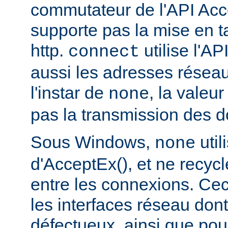
commutateur de l'API Acce
supporte pas la mise en 
http.
utilise l'AP
connect
aussi les adresses réseau
l'instar de
, la valeu
none
pas la transmission des d
Sous Windows,
util
none
d'AcceptEx(), et ne recyc
entre les connexions. Ceci
les interfaces réseau dont 
défectueux, ainsi que pou