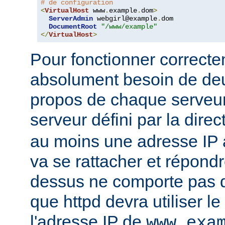
# de configuration
<
VirtualHost
 www
.
example
.
dom
>
ServerAdmin
 webgirl@example
.
dom

DocumentRoot
"/www/example"
</
VirtualHost
>
Pour fonctionner correcte
absolument besoin de deu
propos de chaque serveur 
serveur défini par la direc
au moins une adresse IP à
va se rattacher et répondr
dessus ne comporte pas d'
que httpd devra utiliser l
l'adresse IP de
www.exa