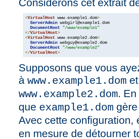
Considérons cet extrait de
<
VirtualHost
 www
.
example1
.
dom
>
ServerAdmin
 webgirl@example1
.
dom

DocumentRoot
"/www/example1"
</
VirtualHost
>
<
VirtualHost
 www
.
example2
.
dom
>
ServerAdmin
 webguy@example2
.
dom

DocumentRoot
"/www/example2"
</
VirtualHost
>
Supposons que vous ayez
à
et
www.example1.dom
. En
www.example2.dom
que
gère
example1.dom
Avec cette configuration,
en mesure de détourner tou