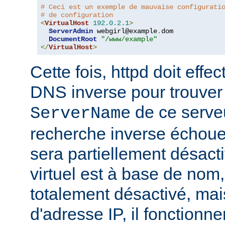
# Ceci est un exemple de mauvaise configurati
# de configuration
<
VirtualHost
192.0
.
2.1
>
ServerAdmin
 webgirl@example
.
dom

DocumentRoot
"/www/example"
</
VirtualHost
>
Cette fois, httpd doit eff
DNS inverse pour trouver
de ce serveur
ServerName
recherche inverse échoue,
sera partiellement désacti
virtuel est à base de nom, 
totalement désactivé, mais
d'adresse IP, il fonctionn