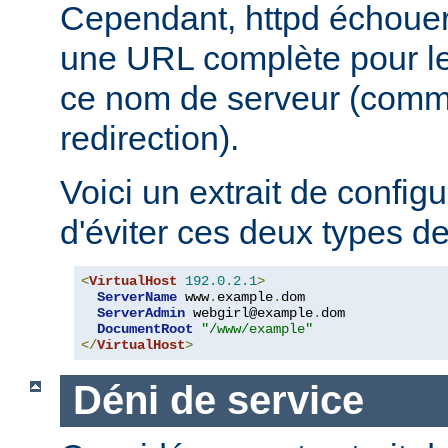
Cependant, httpd échouera
une URL complète pour le 
ce nom de serveur (comm
redirection).
Voici un extrait de config
d'éviter ces deux types d
<
VirtualHost
192.0
.
2.1
>
ServerName
 www
.
example
.
dom

ServerAdmin
 webgirl@example
.
dom

DocumentRoot
"/www/example"
</
VirtualHost
>
Déni de service