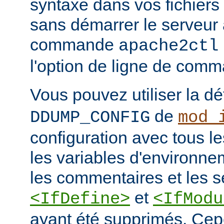
syntaxe dans vos fichiers
sans démarrer le serveur à
commande
apache2ctl
l'option de ligne de co
Vous pouvez utiliser la dé
de
DDUMP_CONFIG
mod_
configuration avec tous les
les variables d'environne
les commentaires et les s
et
<IfDefine>
<IfModu
ayant été supprimés. Cepe