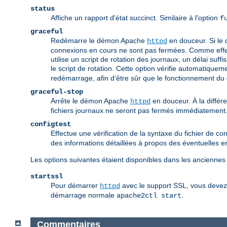
status
Affiche un rapport d'état succinct. Similaire à l'option
f
graceful
Redémarre le démon Apache
en douceur. Si le 
httpd
connexions en cours ne sont pas fermées. Comme effet 
utilise un script de rotation des journaux, un délai suff
le script de rotation. Cette option vérifie automatique
redémarrage, afin d'être sûr que le fonctionnement d
graceful-stop
Arrête le démon Apache
en douceur. À la différ
httpd
fichiers journaux ne seront pas fermés immédiatement
configtest
Effectue une vérification de la syntaxe du fichier de conf
des informations détaillées à propos des éventuelles e
Les options suivantes étaient disponibles dans les anciennes
startssl
Pour démarrer
avec le support SSL, vous devez é
httpd
démarrage normale
.
apache2ctl start
Commentaires