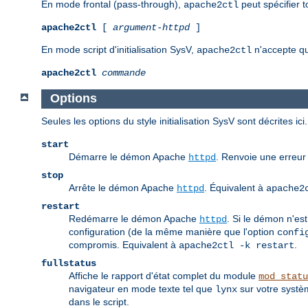
En mode frontal (pass-through),
peut spécifier 
apache2ctl
apache2ctl
[
argument-httpd
]
En mode script d'initialisation SysV,
n'accepte qu
apache2ctl
apache2ctl
commande
Options
Seules les options du style initialisation SysV sont décrites 
start
Démarre le démon Apache
. Renvoie une erreur 
httpd
stop
Arrête le démon Apache
. Équivalent à
httpd
apache2
restart
Redémarre le démon Apache
. Si le démon n'est
httpd
configuration (de la même manière que l'option
confi
compromis. Equivalent à
.
apache2ctl -k restart
fullstatus
Affiche le rapport d'état complet du module
mod_statu
navigateur en mode texte tel que
sur votre systèm
lynx
dans le script.