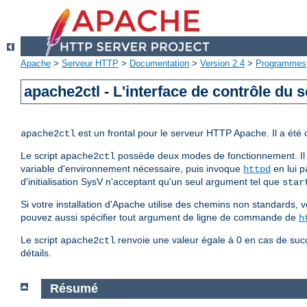
Apache
>
Serveur HTTP
>
Documentation
>
Version 2.4
>
Programmes
apache2ctl - L'interface de contrôle du
est un frontal pour le serveur HTTP Apache. Il a été
apache2ctl
Le script
possède deux modes de fonctionnement. Il 
apache2ctl
variable d'environnement nécessaire, puis invoque
en lui p
httpd
d'initialisation SysV n'acceptant qu'un seul argument tel que
star
Si votre installation d'Apache utilise des chemins non standards, v
pouvez aussi spécifier tout argument de ligne de commande de
h
Le script
renvoie une valeur égale à 0 en cas de succ
apache2ctl
détails.
Résumé