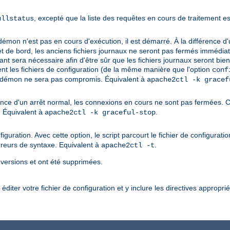
, excepté que la liste des requêtes en cours de traitement e
ullstatus
démon n'est pas en cours d'exécution, il est démarré. À la différence 
de bord, les anciens fichiers journaux ne seront pas fermés immédiatem
isant sera nécessaire afin d'être sûr que les fichiers journaux seront bi
ment les fichiers de configuration (de la même manière que l'option
conf
u démon ne sera pas compromis. Équivalent à
apache2ctl -k gracef
ence d'un arrêt normal, les connexions en cours ne sont pas fermées. 
. Équivalent à
.
apache2ctl -k graceful-stop
iguration. Avec cette option, le script parcourt le fichier de configurati
rreurs de syntaxe. Equivalent à
.
apache2ctl -t
 versions et ont été supprimées.
diter votre fichier de configuration et y inclure les directives appropri