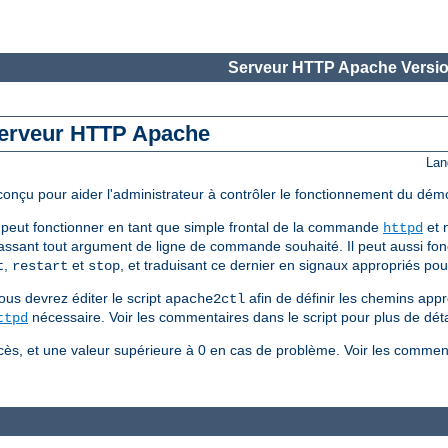
Serveur HTTP Apache Versio
 serveur HTTP Apache
Lan
 conçu pour aider l'administrateur à contrôler le fonctionnement du d
peut fonctionner en tant que simple frontal de la commande
et n
httpd
assant tout argument de ligne de commande souhaité. Il peut aussi fonc
,
et
, et traduisant ce dernier en signaux appropriés p
t
restart
stop
ous devrez éditer le script
afin de définir les chemins appr
apache2ctl
nécessaire. Voir les commentaires dans le script pour plus de déta
ttpd
ès, et une valeur supérieure à 0 en cas de problème. Voir les comment