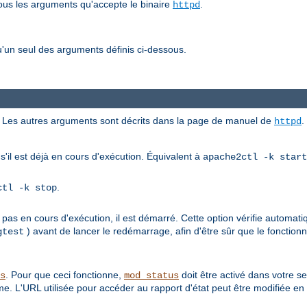
tous les arguments qu'accepte le binaire
.
httpd
'un seul des arguments définis ci-dessous.
ici. Les autres arguments sont décrits dans la page de manuel de
.
httpd
s'il est déjà en cours d'exécution. Équivalent à
apache2ctl -k start
.
ctl -k stop
 pas en cours d'exécution, il est démarré. Cette option vérifie automati
) avant de lancer le redémarrage, afin d'être sûr que le foncti
gtest
. Pour que ceci fonctionne,
doit être activé dans votre s
s
mod_status
e. L'URL utilisée pour accéder au rapport d'état peut être modifiée en 