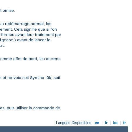
st omise.
d'un redémarrage normal, les
ent. Cela signifie que si l'on
en fermés avant leur traitement par
) avant de lancer le
igtest
.
ul
Comme effet de bord, les anciens
on et renvoie soit
, soit
Syntax Ok
ées, puis utiliser la commande de
Langues Disponibles:
en
|
fr
|
ko
|
tr