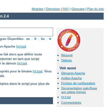
Modules
|
Directives
|
FAQ
|
Glossaire
|
Plan du site
n 2.4
gues Disponibles:
en
|
fr
|
ko
|
tr
émon Apache
.
httpd
e fait alors que définir toute
Résumé
tionner en tant que script
Options
our le démon
.
httpd
Voir aussi
opriés pour le binaire
. Vous
httpd
Démarrer Apache
ils.
Arrêter Apache
Fichiers de configuration
aires dans le script pour plus de
Documentation spécifique
aux plates-formes
httpd
Commentaires