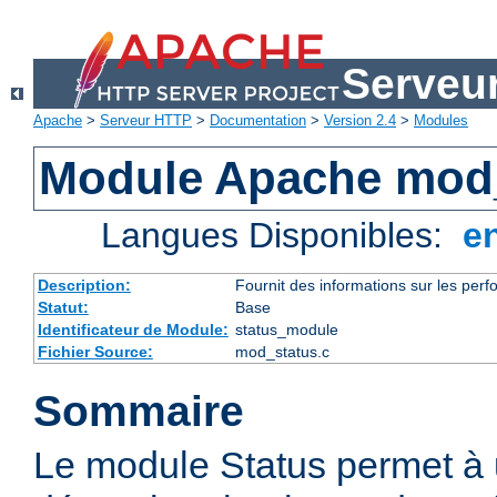
Serveu
Apache
>
Serveur HTTP
>
Documentation
>
Version 2.4
>
Modules
Module Apache mod
Langues Disponibles:
e
Description:
Fournit des informations sur les perfo
Statut:
Base
Identificateur de Module:
status_module
Fichier Source:
mod_status.c
Sommaire
Le module Status permet à 