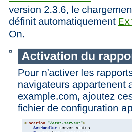
version 2.3.6, le chargeme
définit automatiquement
Ex
On.
Activation du rappor
Pour n'activer les rapport
navigateurs appartenent
example.com, ajoutez ces 
fichier de configuration
a
<
Location
"/etat-serveur"
>
SetHandler
 server-status
