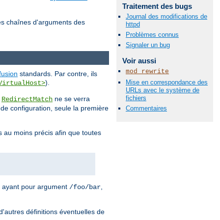
Traitement des bugs
Journal des modifications de
es chaînes d'arguments des
httpd
Problèmes connus
Signaler un bug
Voir aussi
mod_rewrite
fusion
standards. Par contre, ils
Mise en correspondance des
).
VirtualHost>
URLs avec le système de
fichiers
u
ne se verra
RedirectMatch
r de configuration, seule la première
Commentaires
s au moins précis afin que toutes
ayant pour argument
,
/foo/bar
d'autres définitions éventuelles de