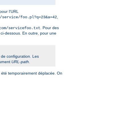
 pour l'URL
,
/service/foo.pl?q=23&a=42
. Pour des
com/servicefoo.txt
ci-dessous. En outre, pour une
r de configuration. Les
gument
URL-path
.
e a été temporairement déplacée. On