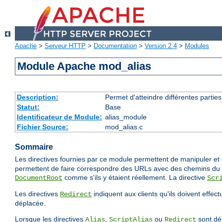
Apache
>
Serveur HTTP
>
Documentation
>
Version 2.4
>
Modules
Module Apache mod_alias
Description:
Permet d'atteindre différentes partie
Statut:
Base
Identificateur de Module:
alias_module
Fichier Source:
mod_alias.c
Sommaire
Les directives fournies par ce module permettent de manipuler et d
permettent de faire correspondre des URLs avec des chemins du s
comme s'ils y étaient réellement. La directive
DocumentRoot
Scr
Les directives
indiquent aux clients qu'ils doivent effec
Redirect
déplacée.
Lorsque les directives
,
ou
sont déf
Alias
ScriptAlias
Redirect