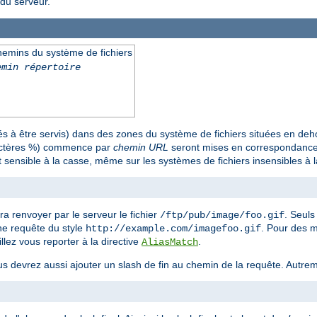
du serveur.
emins du système de fichiers
emin répertoire
 à être servis) dans des zones du système de fichiers situées en deh
ractères %) commence par
chemin URL
seront mises en correspondance 
 sensible à la casse, même sur les systèmes de fichiers insensibles à 
ra renvoyer par le serveur le fichier
. Seul
/ftp/pub/image/foo.gif
une requête du style
. Pour des 
http://example.com/imagefoo.gif
llez vous reporter à la directive
.
AliasMatch
us devrez aussi ajouter un slash de fin au chemin de la requête. Autreme