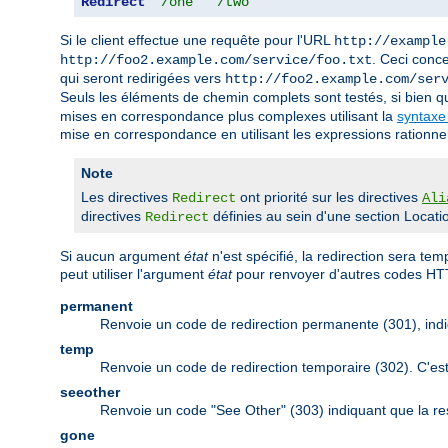
Redirect
"/one"
"/two"
Si le client effectue une requête pour l'URL
http://example
. Ceci conc
http://foo2.example.com/service/foo.txt
qui seront redirigées vers
http://foo2.example.com/ser
Seuls les éléments de chemin complets sont testés, si bien 
mises en correspondance plus complexes utilisant la
syntaxe
mise en correspondance en utilisant les expressions rationnell
Note
Les directives
ont priorité sur les directives
Redirect
Ali
directives
définies au sein d'une section Locatio
Redirect
Si aucun argument
état
n'est spécifié, la redirection sera t
peut utiliser l'argument
état
pour renvoyer d'autres codes HT
permanent
Renvoie un code de redirection permanente (301), indi
temp
Renvoie un code de redirection temporaire (302). C'es
seeother
Renvoie un code "See Other" (303) indiquant que la re
gone