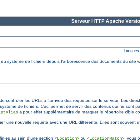
Serveur HTTP Apache Versio
Langues 
s du système de fichiers depuis l'arborescence des documents du site w
e contrôler les URLs à l'arrivée des requêtes sur le serveur. Les direc
ystème de fichiers. Ceci permet de servir des contenus qui ne sont pa
a pour effet supplémentaire de marquer le répertoire cible 
iptAlias
tuer une nouvelle requête avec une URL différente. Elles sont souvent u
inies au sein d'une section
ou
, vous p
<Location>
<LocationMatch>