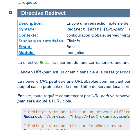
la requête.
Directive
Redirect
Description:
Envoie une redirection externe de
Syntaxe:
Redirect [
état
] [
URL-path
]
Contexte:
configuration globale, serveur virtu
Surcharges autorisées:
FileInfo
Statut:
Base
Module:
mod_alias
La directive
permet de faire correspondre une ancie
Redirect
L'ancien
URL-path
est un chemin sensible à la casse (décodé
La nouvelle
URL
peut être une URL absolue commençant par u
auquel cas le protocole et le nom d'hôte du serveur local sero
Ensuite, toute requête commençant par
URL-path
va renvoyer
path
sera ajouté à l'URL cible.
# Redirige vers une URL sur un serveur différ
Redirect
"/service"
"http://foo2.example.com/
# Redirige vers une URL sur le même serveur