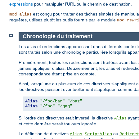
expressions
pour manipuler l'URL ou le chemin de destination.
est conçu pour traiter des tâches simples de manipu
mod_alias
requêtes, utilisez plutôt les outils fournis par le module
mod_rewr
Chronologie du traitement
Les alias et redirections apparaissant dans différents contex
sont traités selon une chronologie particulière lorsqu'ils a
Premièrement, toutes les redirections sont traitées avant les 
jamais appliquer d'alias. Deuxièmement, les alias et redirectio
correspondance étant prise en compte.
Ainsi, lorsqu'une ou plusieurs de ces directives s'appliquent
les directives puissent éventuellement s'appliquer, comme da
Alias
"/foo/bar"
"/baz"
Alias
"/foo"
"/gaq"
Si l'ordre des directives était inversé, la directive
ayant
Alias
et cette dernière serait toujours ignorée.
La définition de directives
,
ou
Alias
ScriptAlias
Redirec