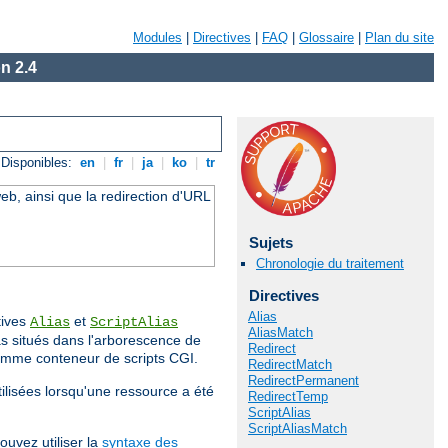
Modules
|
Directives
|
FAQ
|
Glossaire
|
Plan du site
n 2.4
Disponibles:
en
|
fr
|
ja
|
ko
|
tr
eb, ainsi que la redirection d'URL
Sujets
Chronologie du traitement
Directives
Alias
tives
et
Alias
ScriptAlias
AliasMatch
s situés dans l'arborescence de
Redirect
comme conteneur de scripts CGI.
RedirectMatch
RedirectPermanent
tilisées lorsqu'une ressource a été
RedirectTemp
ScriptAlias
ScriptAliasMatch
ouvez utiliser la
syntaxe des