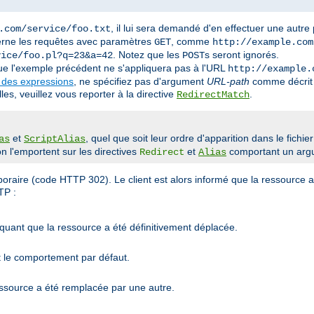
, il lui sera demandé d'en effectuer une autre
.com/service/foo.txt
erne les requêtes avec paramètres
, comme
GET
http://example.com
. Notez que les
s seront ignorés.
vice/foo.pl?q=23&a=42
POST
que l'exemple précédent ne s'appliquera pas à l'URL
http://example.
 des expressions
, ne spécifiez pas d'argument
URL-path
comme décrit 
es, veuillez vous reporter à la directive
.
RedirectMatch
et
, quel que soit leur ordre d'apparition dans le fichie
as
ScriptAlias
n l'emportent sur les directives
et
comportant un ar
Redirect
Alias
emporaire (code HTTP 302). Le client est alors informé que la ressourc
TP :
quant que la ressource a été définitivement déplacée.
t le comportement par défaut.
ssource a été remplacée par une autre.