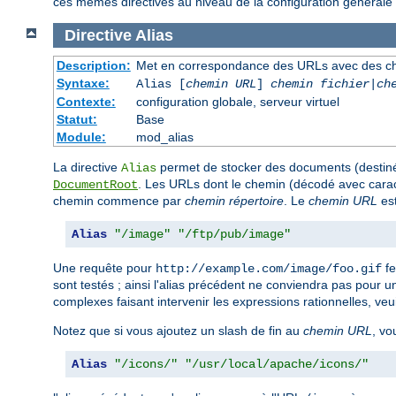
ces mêmes directives au niveau de la configuration générale 
Directive
Alias
Description:
Met en correspondance des URLs avec des ch
Syntaxe:
Alias [
chemin URL
]
chemin fichier
|
ch
Contexte:
configuration globale, serveur virtuel
Statut:
Base
Module:
mod_alias
La directive
permet de stocker des documents (destinés
Alias
. Les URLs dont le chemin (décodé avec ca
DocumentRoot
chemin commence par
chemin répertoire
. Le
chemin URL
est
Alias
"/image"
"/ftp/pub/image"
Une requête pour
fe
http://example.com/image/foo.gif
sont testés ; ainsi l'alias précédent ne conviendra pas pour 
complexes faisant intervenir les expressions rationnelles, veui
Notez que si vous ajoutez un slash de fin au
chemin URL
, vo
Alias
"/icons/"
"/usr/local/apache/icons/"