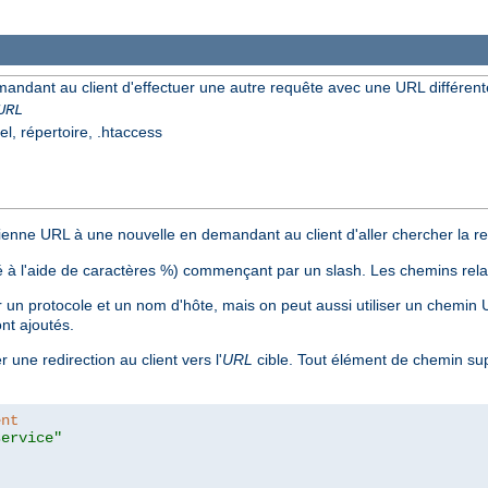
mandant au client d'effectuer une autre requête avec une URL différent
URL
el, répertoire, .htaccess
nne URL à une nouvelle en demandant au client d'aller chercher la res
 à l'aide de caractères %) commençant par un slash. Les chemins relat
n protocole et un nom d'hôte, mais on peut aussi utiliser un chemin
nt ajoutés.
 une redirection au client vers l'
URL
cible. Tout élément de chemin su
ent
service"