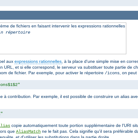
e de fichiers en faisant intervenir les expressions rationnelles
in répertoire
ppel aux
expressions rationnelles
, à la place d'une simple mise en corr
 URL, et si elle correspond, le serveur va substituer toute partie de 
nom de fichier. Par exemple, pour activer le répertoire
, on peut u
/icons
cons$1$2"
e à contribution. Par exemple, il est possible de construire un alias 
1"
copie automatiquement toute portion supplémentaire de l'URI sit
Alias
alors que
ne le fait pas. Cela signifie qu'il sera préférable
AliasMatch
quête, et d'utiliser les substitutions dans la partie droite.