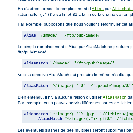
En d'autres termes, le remplacement d'
par
Alias
AliasMat
rationnelle,
à sa fin et
à la fin de la chaîne de rem
(.*)$
$1
Par exemple, supposons que nous voulions reformuler cet ali
Alias
"/image/"
"/ftp/pub/image/"
Le simple remplacement d'Alias par AliasMatch ne produira pas
/ftp/pub/image/ :
AliasMatch
"/image/"
"/ftp/pub/image/"
Voici la directive AliasMatch qui produira le même résultat que 
AliasMatch
"^/image/(.*)$"
"/ftp/pub/image/$1
Bien entendu, il n'y a aucune raison d'utiliser
dan
AliasMatch
Par exemple, vous pouvez servir différentes sortes de fichiers 
AliasMatch
"^/image/(.*)\.jpg$"
"/fichiers/jp
AliasMatch
"^/image/(.*)\.gif$"
"/fichi
Les éventuels slashes de tête multiples seront supprimés pa