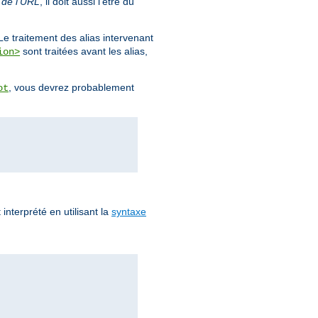
 de l'URL
, il doit aussi l'être du
Le traitement des alias intervenant
sont traitées avant les alias,
ion>
, vous devrez probablement
ot
 interprété en utilisant la
syntaxe