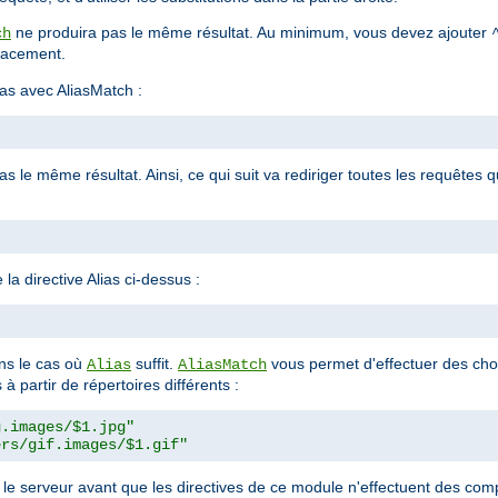
ne produira pas le même résultat. Au minimum, vous devez ajouter
ch
placement.
as avec AliasMatch :
 le même résultat. Ainsi, ce qui suit va rediriger toutes les requêtes q
la directive Alias ci-dessus :
"
s le cas où
suffit.
vous permet d'effectuer des cho
Alias
AliasMatch
à partir de répertoires différents :
g.images/$1.jpg"
ers/gif.images/$1.gif"
r le serveur avant que les directives de ce module n'effectuent des c