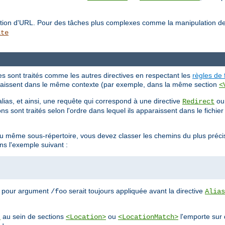
lation d'URL. Pour des tâches plus complexes comme la manipulation d
ite
tes sont traités comme les autres directives en respectant les
règles de 
pparaissent dans le même contexte (par exemple, dans la même section
<
alias, et ainsi, une requête qui correspond à une directive
o
Redirect
ns sont traités selon l'ordre dans lequel ils apparaissent dans le fichie
 au même sous-répertoire, vous devez classer les chemins du plus préci
ns l'exemple suivant :
 pour argument
serait toujours appliquée avant la directive
/foo
Alias
au sein de sections
ou
l'emporte sur 
t
<Location>
<LocationMatch>