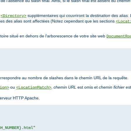
e l'absence du slash final. Ainsi, si le slash final est absent du
chemin
s
supplémentaires qui couvriront la
destination
des alias. 
<Directory>
bles des alias sont affectées (Notez cependant que les sections
<Locat
ertoire situé en dehors de l'arborescence de votre site web
DocumentRo
orrespondre au nombre de slashes dans le chemin URL de la requête.
ou
,
chemin URL
est omis et
chemin fichier
est
ion>
<LocationMatch>
u serveur HTTP Apache.
CH_NUMBER}.html"