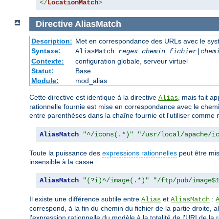
</
LocationMatch
>
Directive
AliasMatch
Description:
Met en correspondance des URLs avec le systèm
Syntaxe:
AliasMatch
regex
chemin fichier
|
chem
Contexte:
configuration globale, serveur virtuel
Statut:
Base
Module:
mod_alias
Cette directive est identique à la directive
, mais fait a
Alias
rationnelle fournie est mise en correspondance avec le chemin
entre parenthèses dans la chaîne fournie et l'utiliser comme 
AliasMatch
"^/icons(.*)"
"/usr/local/apache/i
Toute la puissance des
expressions rationnelles
peut être mis
insensible à la casse :
AliasMatch
"(?i)^/image(.*)"
"/ftp/pub/image$
Il existe une différence subtile entre
et
:
Alias
AliasMatch
correspond, à la fin du chemin du fichier de la partie droite, 
l'expression rationnelle du modèle à la totalité de l'URI de la re