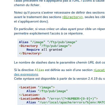
l'alias précédent ne s'appliquera pas à l'URL
à cause d
/icons
chemin du fichier
.
Notez qu'il pourra s'avérer nécessaire de définir des section
avant le traitement des sections
, seules les ci
<Directory>
et s'appliqueront donc).
En particulier, si vous créez un alias ayant pour cible un rép
permettre explicitement l'accès à ce répertoire.
Alias
"/image"
"/ftp/pub/image"
<
Directory
"/ftp/pub/image"
>
Require
</
Directory
>
Le nombre de slashes dans le paramètre
chemin URL
doit c
Si la directive
est définie au sein d'une section
Alias
<Locat
des expressions
.
Cette syntaxe est disponible à partir de la version 2.4.19 d
<
Location
"/image"
>
Alias
"/ftp/pub/image"
</
Location
>
<
LocationMatch
"/error/(?<NUMBER>[0-9]+)"
>
Alias
"/usr/local/apache/errors/%{env:MAT