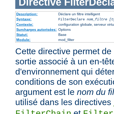
Directive
FilterDecl
Description:
Déclare un filtre intelligent
Syntaxe:
FilterDeclare
nom_filtre
[t
Contexte:
configuration globale, serveur virtu
Surcharges autorisées:
Options
Statut:
Base
Module:
mod_filter
Cette directive permet de 
sortie associé à un en-têt
d'environnement qui déte
conditions de son exécuti
argument est le
nom du fil
utilisé dans les directives
et
FilterChain
Filter