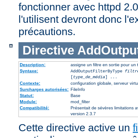
fonctionner avec httpd 2.
l'utilisent devront donc l
précautions.
Directive
AddOutput
Description:
assigne un filtre en sortie pour un
Syntaxe:
AddOutputFilterByType
filtr
[
type_de_média
] ...
Contexte:
configuration globale, serveur virtu
Surcharges autorisées:
FileInfo
Statut:
Base
Module:
mod_filter
Compatibilité:
Présentait de sévères limitations 
version 2.3.7
Cette directive active un
f