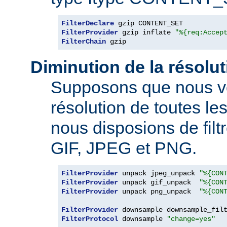
FilterDeclare
FilterProvider
 gzip inflate 
"%{req:Accep
FilterChain
 gzip
Diminution de la résolu
Supposons que nous vo
résolution de toutes l
nous disposions de filt
GIF, JPEG et PNG.
FilterProvider
 unpack jpeg_unpack 
"%{CON
FilterProvider
 unpack gif_unpack  
"%{CON
FilterProvider
 unpack png_unpack  
"%{CON
FilterProvider
 downsample downsample_fil
FilterProtocol
 downsample 
"change=yes"