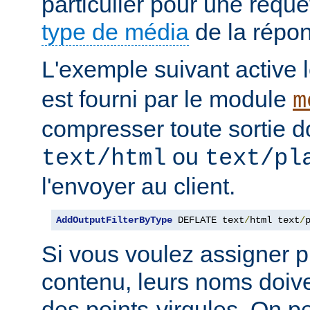
particulier pour une requê
type de média
de la répo
L'exemple suivant active le
est fourni par le module
m
compresser toute sortie d
ou
text/html
text/pl
l'envoyer au client.
AddOutputFilterByType
 DEFLATE text
/
html text
/
Si vous voulez assigner pl
contenu, leurs noms doive
des points-virgules. On pe