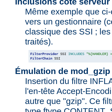
Inclusions côté serveur 
Même exemple que ci-
vers un gestionnaire 
classique des SSI ; les 
traités).
FilterProvider
 SSI 
INCLUDES
"%{HANDLER} 
FilterChain
 SSI
Émulation de mod_gzip
Insertion du filtre INF
l'en-tête Accept-Encod
autre que "gzip". Ce fil
type ftype CONTENT_