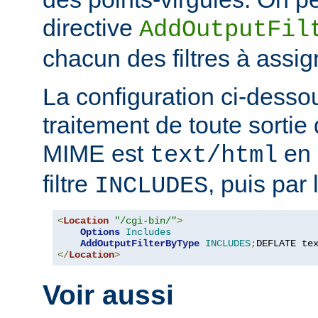
directive
AddOutputFil
chacun des filtres à assig
La configuration ci-desso
traitement de toute sortie 
MIME est
en 
text/html
filtre
, puis par l
INCLUDES
<
Location
"/cgi-bin/"
>
Options
Includes
AddOutputFilterByType
INCLUDES
;
DEFLATE te
</
Location
>
Voir aussi