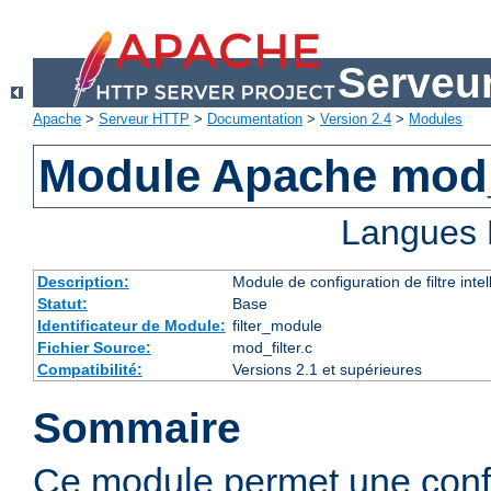
Serveu
Apache
>
Serveur HTTP
>
Documentation
>
Version 2.4
>
Modules
Module Apache mod_
Langues 
Description:
Module de configuration de filtre inte
Statut:
Base
Identificateur de Module:
filter_module
Fichier Source:
mod_filter.c
Compatibilité:
Versions 2.1 et supérieures
Sommaire
Ce module permet une config