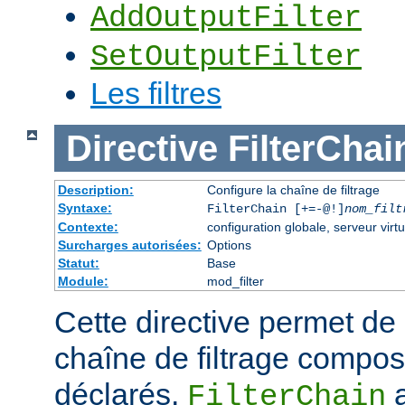
AddOutputFilter
SetOutputFilter
Les filtres
Directive
FilterChai
Description:
Configure la chaîne de filtrage
Syntaxe:
FilterChain [+=-@!]
nom_filt
Contexte:
configuration globale, serveur virtu
Surcharges autorisées:
Options
Statut:
Base
Module:
mod_filter
Cette directive permet de
chaîne de filtrage composé
déclarés.
a
FilterChain