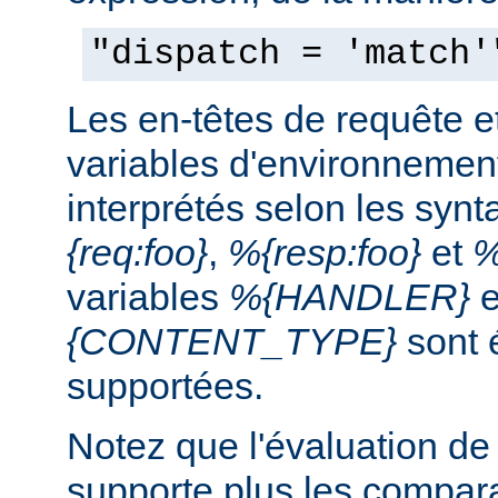
"dispatch = 'match'
Les en-têtes de requête e
variables d'environnemen
interprétés selon les syn
{req:foo}
,
%{resp:foo}
et
%
variables
%{HANDLER}
e
{CONTENT_TYPE}
sont 
supportées.
Notez que l'évaluation de
supporte plus les compar