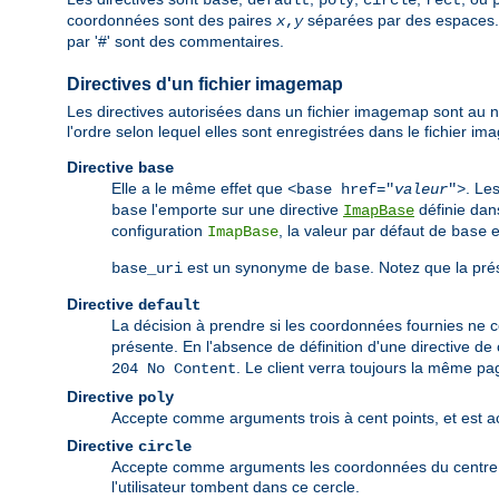
base
default
poly
circle
rect
coordonnées sont des paires
séparées par des espaces. 
x
,
y
par '#' sont des commentaires.
Directives d'un fichier imagemap
Les directives autorisées dans un fichier imagemap sont au no
l'ordre selon lequel elles sont enregistrées dans le fichier i
Directive
base
Elle a le même effet que
. Le
<base href="
valeur
">
l'emporte sur une directive
définie dan
base
ImapBase
configuration
, la valeur par défaut de
e
ImapBase
base
est un synonyme de
. Notez que la pré
base_uri
base
Directive
default
La décision à prendre si les coordonnées fournies ne 
présente. En l'absence de définition d'une directive de
. Le client verra toujours la même pag
204 No Content
Directive
poly
Accepte comme arguments trois à cent points, et est act
Directive
circle
Accepte comme arguments les coordonnées du centre d'u
l'utilisateur tombent dans ce cercle.