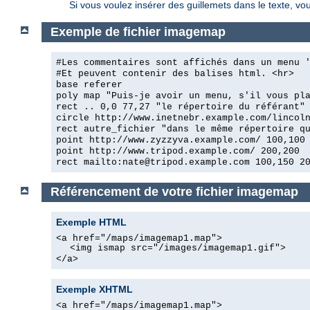
Si vous voulez insérer des guillemets dans le texte, vo
Exemple de fichier imagemap
#Les commentaires sont affichés dans un menu 
#Et peuvent contenir des balises html. <hr>
base referer
poly map "Puis-je avoir un menu, s'il vous pl
rect .. 0,0 77,27 "le répertoire du référant"
circle http://www.inetnebr.example.com/lincol
rect autre_fichier "dans le même répertoire q
point http://www.zyzzyva.example.com/ 100,100
point http://www.tripod.example.com/ 200,200
rect mailto:nate@tripod.example.com 100,150 2
Référencement de votre fichier imagemap
Exemple HTML
<a href="/maps/imagemap1.map">
<img ismap src="/images/imagemap1.gif">
</a>
Exemple XHTML
<a href="/maps/imagemap1.map">