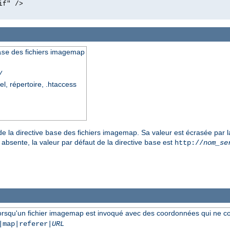
if" />
des fichiers imagemap
ase
/
el, répertoire, .htaccess
de la directive
des fichiers imagemap. Sa valeur est écrasée par l
base
 absente, la valeur par défaut de la directive
est
base
http://
nom_se
lorsqu'un fichier imagemap est invoqué avec des coordonnées qui ne c
|map|referer|
URL