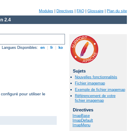
Modules
|
Directives
|
FAQ
|
Glossaire
|
Plan du site
n 2.4
Langues Disponibles:
en
|
fr
|
ko
Sujets
Nouvelles fonctionnalités
Fichier imagemap
Exemple de fichier imagemap
configuré pour utiliser le
Référencement de votre
fichier imagemap
Directives
ImapBase
ImapDefault
ImapMenu