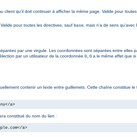
au client qu'il doit continuer à afficher la même page. Valide pour toutes
. Valide pour toutes les directives, sauf
, mais n'a de sens qu'avec 
base
séparées par une virgule. Les coordonnées sont séparées entre elles p
sélection par un utilisateur de la coordonnée
a le même effet que s
0,0
uellement contenir un texte entre guillemets. Cette chaîne constitue le
enu
</a>
sera constitué du nom du lien :
mple.com</a>