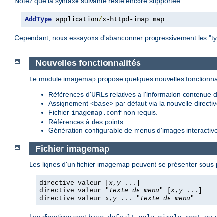
Notez que la syntaxe suivante reste encore supportée :
AddType
 application
/
x-httpd-imap map
Cependant, nous essayons d'abandonner progressivement les "type
Nouvelles fonctionnalités
Le module imagemap propose quelques nouvelles fonctionnal
Références d'URLs relatives à l'information contenue da
Assignement
par défaut via la nouvelle directi
<base>
Fichier
non requis.
imagemap.conf
Références à des points.
Génération configurable de menus d'images interactive
Fichier imagemap
Les lignes d'un fichier imagemap peuvent se présenter sous p
directive valeur [
x
,
y
...]
directive valeur "
Texte de menu
" [
x
,
y
...]
directive valeur
x
,
y
... "
Texte de menu
"
Les directives sont
,
,
,
,
, ou