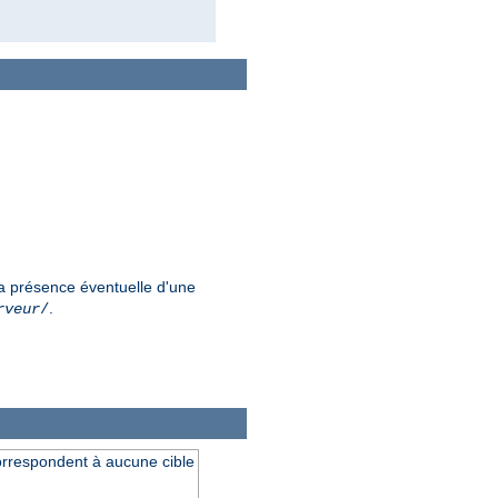
a présence éventuelle d'une
.
rveur
/
orrespondent à aucune cible