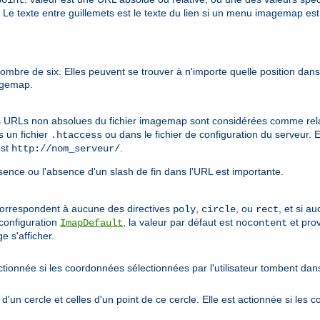
point
Le texte entre guillemets est le texte du lien si un menu imagemap e
mbre de six. Elles peuvent se trouver à n'importe quelle position dans l
magemap.
s URLs non absolues du fichier imagemap sont considérées comme relati
s un fichier
ou dans le fichier de configuration du serveur. 
.htaccess
st
.
http://nom_serveur/
sence ou l'absence d'un slash de fin dans l'URL est importante.
correspondent à aucune des directives
,
, ou
, et si a
poly
circle
rect
 configuration
, la valeur par défaut est
et prov
ImapDefault
nocontent
e s'afficher.
ionnée si les coordonnées sélectionnées par l'utilisateur tombent dans
n cercle et celles d'un point de ce cercle. Elle est actionnée si les 