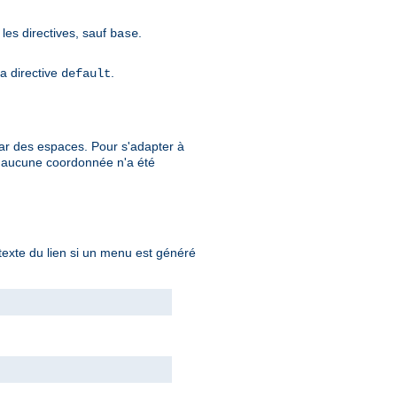
 les directives, sauf
.
base
la directive
.
default
ar des espaces. Pour s'adapter à
i aucune coordonnée n'a été
 texte du lien si un menu est généré