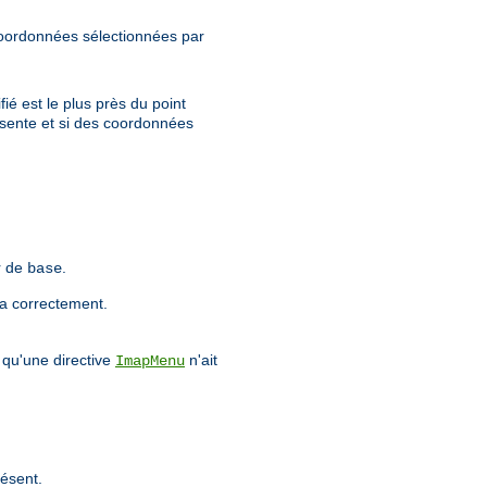
oordonnées sélectionnées par
ié est le plus près du point
sente et si des coordonnées
r de
.
base
a correctement.
 qu'une directive
n'ait
ImapMenu
résent.