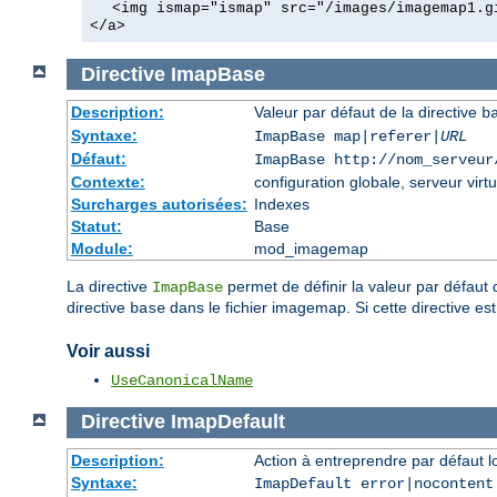
<img ismap="ismap" src="/images/imagemap1.g
</a>
Directive
ImapBase
Description:
Valeur par défaut de la directive
b
Syntaxe:
ImapBase map|referer|
URL
Défaut:
ImapBase http://nom_serveur
Contexte:
configuration globale, serveur virtu
Surcharges autorisées:
Indexes
Statut:
Base
Module:
mod_imagemap
La directive
permet de définir la valeur par défaut 
ImapBase
directive
dans le fichier imagemap. Si cette directive est
base
Voir aussi
UseCanonicalName
Directive
ImapDefault
Description:
Action à entreprendre par défaut 
Syntaxe:
ImapDefault error|nocontent