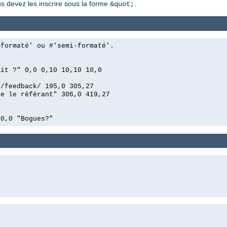
us devez les inscrire sous la forme
.
&quot;
'formaté' ou #'semi-formaté'.
ait ?" 0,0 0,10 10,10 10,0
n/feedback/ 195,0 305,27
ue le référant" 306,0 419,27
00,0 "Bogues?"