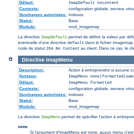
Défaut:
ImapDefault nocontent
Contexte:
configuration globale, serveur virtu
Surcharges autorisées:
Indexes
Statut:
Base
Module:
mod_imagemap
La directive
permet de définir la valeur par déf
ImapDefault
éventuelle d'une directive
dans le fichier imagemap. 
default
code de statut
au client. Dans ce cas, le cl
204 No Content
Directive
ImapMenu
Description:
Action à entreprendre si aucune c
Syntaxe:
ImapMenu none|formatted|sem
Défaut:
ImapMenu formatted
Contexte:
configuration globale, serveur virtu
Surcharges autorisées:
Indexes
Statut:
Base
Module:
mod_imagemap
La directive
permet de spécifier l'action à entrepr
ImapMenu
none
Si l'argument d'ImapMenu est
, aucun menu n'est 
none