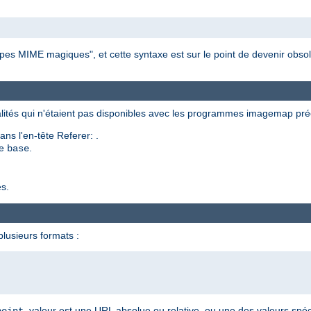
s MIME magiques", et cette syntaxe est sur le point de devenir obsol
ités qui n'étaient pas disponibles avec les programmes imagemap pr
ns l'en-tête Referer: .
ve
.
base
s.
lusieurs formats :
. valeur est une URL absolue ou relative, ou une des valeurs sp