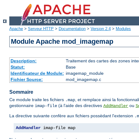
Apache
>
Serveur HTTP
>
Documentation
>
Version 2.4
>
Modules
Module Apache mod_imagemap
Description:
Traitement des cartes des zones int
Statut:
Base
Identificateur de Module:
imagemap_module
Fichier Source:
mod_imagemap.c
Sommaire
Ce module traite les fichiers
, et remplace ainsi la fonction
.map
gestionnaire
(à l'aide des directives
ou
imap-file
AddHandler
S
La directive suivante confère aux fichiers possèdant l'extension
.
AddHandler
 imap-file map