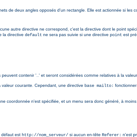
 de deux angles opposés d'un rectangle. Elle est actionnée si les c
e autre directive ne correspond, c'est la directive dont le point spécif
e la directive
ne sera pas suivie si une directive
est pré
default
point
 peuvent contenir '..' et seront considérées comme relatives à la valeu
a valeur courante. Cependant, une directive
fonctionner
base mailto:
une coordonnée n'est spécifiée, et un menu sera donc généré, à moins
r défaut est
si aucun en-tête
n'est p
http://nom_serveur/
Referer: