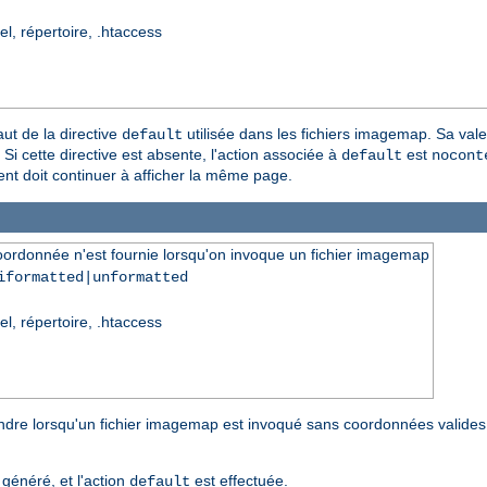
el, répertoire, .htaccess
aut de la directive
utilisée dans les fichiers imagemap. Sa val
default
Si cette directive est absente, l'action associée à
est
default
nocont
ient doit continuer à afficher la même page.
oordonnée n'est fournie lorsqu'on invoque un fichier imagemap
iformatted|unformatted
el, répertoire, .htaccess
endre lorsqu'un fichier imagemap est invoqué sans coordonnées valides
généré, et l'action
est effectuée.
default