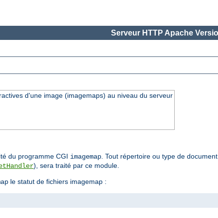
Serveur HTTP Apache Versio
eractives d'une image (imagemaps) au niveau du serveur
nalité du programme CGI
. Tout répertoire ou type de document 
imagemap
), sera traité par ce module.
etHandler
le statut de fichiers imagemap :
map