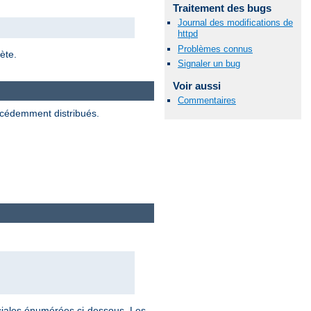
Traitement des bugs
Journal des modifications de
httpd
Problèmes connus
ète.
Signaler un bug
Voir aussi
Commentaires
écédemment distribués.
éciales énumérées ci-dessous. Les