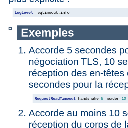
LogLevel
 reqtimeout
:
info
Exemples
Accorde 5 secondes po
négociation TLS, 10 s
réception des en-têtes 
secondes pour la récep
RequestReadTimeout
 handshake
=
5
 header
=
10
Accorde au moins 10 s
réception du corps de l