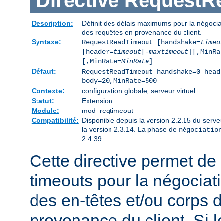
Directive
RequestR
Description:
Définit des délais maximums pour la négociat
des requêtes en provenance du client.
Syntaxe:
RequestReadTimeout [handshake=
timeo
[header=
timeout
[-
maxtimeout
][,MinRa
[,MinRate=
MinRate
]
Défaut:
RequestReadTimeout handshake=0 head
body=20,MinRate=500
Contexte:
configuration globale, serveur virtuel
Statut:
Extension
Module:
mod_reqtimeout
Compatibilité:
Disponible depuis la version 2.2.15 du serv
la version 2.3.14. La phase de
négociatio
2.4.39.
Cette directive permet de d
timeouts pour la négociat
des en-têtes et/ou corps 
provenance du client. Si l