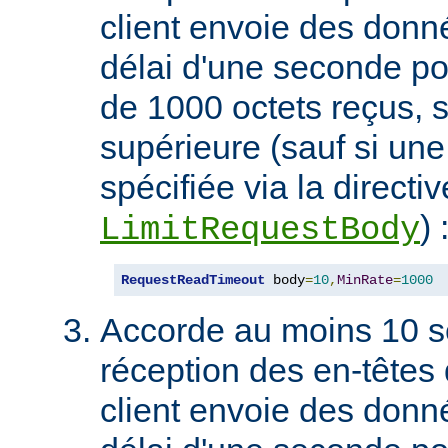
client envoie des don
délai d'une seconde p
de 1000 octets reçus, s
supérieure (sauf si une 
spécifiée via la directiv
) 
LimitRequestBody
RequestReadTimeout
 body
=
10
,
MinRate
=
1000
Accorde au moins 10 s
réception des en-têtes 
client envoie des don