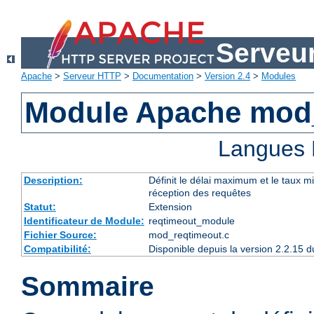
Serveu
Apache
>
Serveur HTTP
>
Documentation
>
Version 2.4
>
Modules
Module Apache mod
Langues 
Description:
Définit le délai maximum et le taux 
réception des requêtes
Statut:
Extension
Identificateur de Module:
reqtimeout_module
Fichier Source:
mod_reqtimeout.c
Compatibilité:
Disponible depuis la version 2.2.15
Sommaire