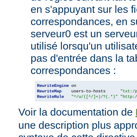
en s'appuyant sur les f
correspondances, en 
serveur0 est un serveur
utilisé lorsqu'un utilis
pas d'entrée dans la ta
correspondances :
RewriteEngine
RewriteMap
    users-to-hosts      
"txt:/
RewriteRule
"^/u/([^/]+)/?(.*)"
"http:
Voir la documentation de
une description plus appr