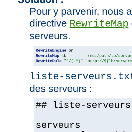
Pour y parvenir, nous al
directive
RewriteMap
serveurs.
RewriteEngine
RewriteMap
 lb        
"rnd:/path/to/serve
RewriteRule
"^/(.*)"
"http://${lb:server
liste-serveurs.tx
des serveurs :
## liste-serveurs
serveurs