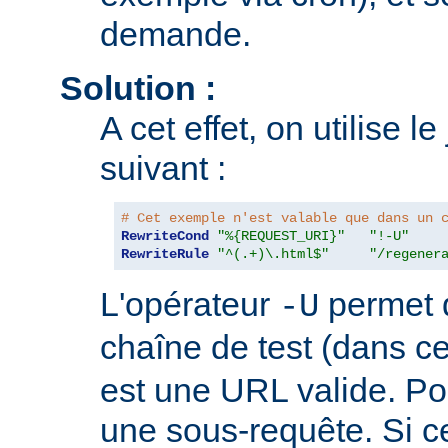
demande.
Solution :
A cet effet, on utilise l
suivant :
# Cet exemple n'est valable que dans un 
RewriteCond
"%{REQUEST_URI}"
"!-U"
RewriteRule
"^(.+)\.html$"
"/regener
L'opérateur
permet d
-U
chaîne de test (dans c
est une URL valide. Pour
une sous-requête. Si c