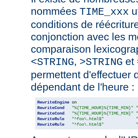
nommées
ut
TIME_xxx
conditions de réécriture
conjonction avec les 
comparaison lexicogra
,
et
<STRING
>STRING
permettent d'effectuer 
dépendant de l'heure :
RewriteEngine
RewriteCond
"%{TIME_HOUR}%{TIME_MIN}"
RewriteCond
"%{TIME_HOUR}%{TIME_MIN}"
RewriteRule
"^foo\.html$"
RewriteRule
"^foo\.html$"