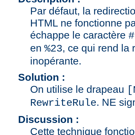
Par défaut, la redirect
HTML ne fonctionne pa
échappe le caractère
#
en
, ce qui rend la 
%23
inopérante.
Solution :
On utilise le drapeau
[
. NE sig
RewriteRule
Discussion :
Cette technique foncti