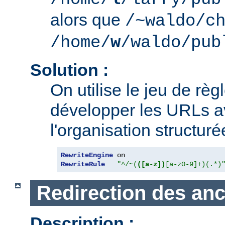
alors que
/~waldo/c
/home/
w
/waldo/pub
Solution :
On utilise le jeu de règ
développer les URLs av
l'organisation structur
RewriteEngine
RewriteRule
"^/~(
([a-z])
[a-z0-9]+)(.*)
Redirection des an
Description :