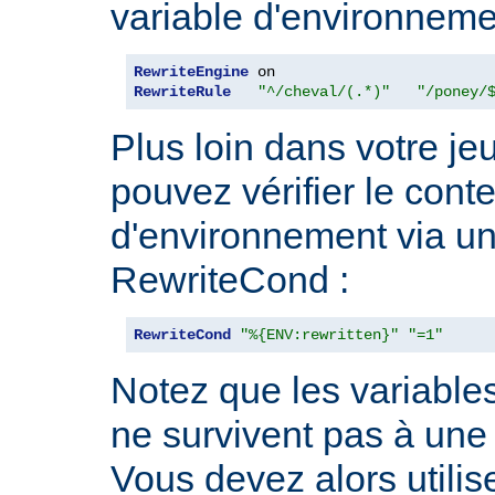
variable d'environneme
RewriteEngine
RewriteRule
"^/cheval/(.*)"
"/poney/
Plus loin dans votre je
pouvez vérifier le cont
d'environnement via un
RewriteCond :
RewriteCond
"%{ENV:rewritten}"
"=1"
Notez que les variable
ne survivent pas à une 
Vous devez alors utilis