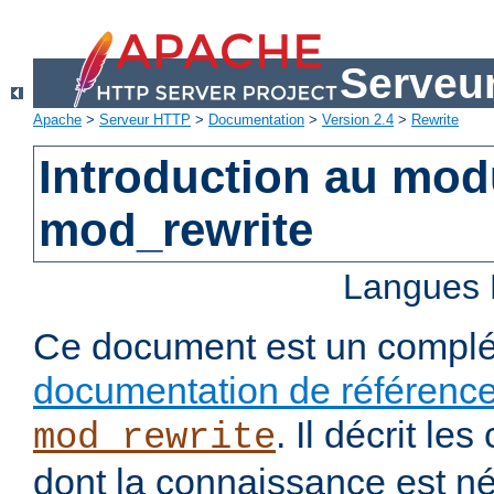
Serveu
Apache
>
Serveur HTTP
>
Documentation
>
Version 2.4
>
Rewrite
Introduction au mo
mod_rewrite
Langues 
Ce document est un complé
documentation de référenc
. Il décrit l
mod_rewrite
dont la connaissance est n