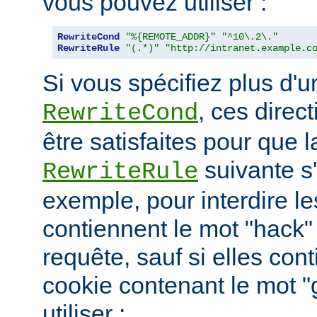
vous pouvez utiliser :
RewriteCond
"%{REMOTE_ADDR}"
"^10\.2\."
RewriteRule
"(.*)"
"http://intranet.example.c
Si vous spécifiez plus d'u
, ces direc
RewriteCond
être satisfaites pour que l
suivante s
RewriteRule
exemple, pour interdire le
contiennent le mot "hack"
requête, sauf si elles con
cookie contenant le mot 
utiliser :