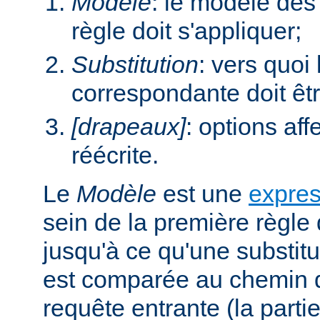
Modèle
: le modèle des
règle doit s'appliquer;
Substitution
: vers quoi
correspondante doit êt
[drapeaux]
: options aff
réécrite.
Le
Modèle
est une
expres
sein de la première règle 
jusqu'à ce qu'une substitu
est comparée au chemin d
requête entrante (la parti