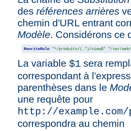
des
références arrières
ve
chemin d'URL entrant co
Modèle
. Considérons ce qu
RewriteRule
"^/produits/(.*)/view$"
"/var/web
La variable
sera rempla
$1
correspondant à l'express
parenthèses dans le
Mod
une requête pour
http://example.com/
correspondra au chemin