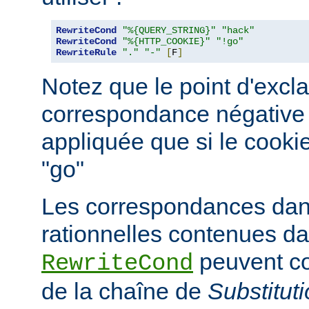
RewriteCond
"%{QUERY_STRING}"
"hack"
RewriteCond
"%{HTTP_COOKIE}"
"!go"
RewriteRule
"."
"-"
[
F
]
Notez que le point d'excl
correspondance négative ; 
appliquée que si le cooki
"go"
Les correspondances dan
rationnelles contenues da
peuvent co
RewriteCond
de la chaîne de
Substitut