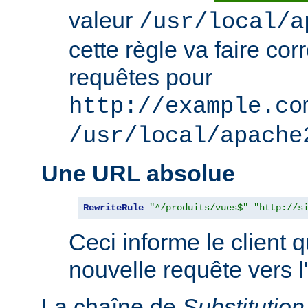
valeur
/usr/local/a
cette règle va faire co
requêtes pour
http://example.co
/usr/local/apache
Une URL absolue
RewriteRule
"^/produits/vues$"
"http://s
Ceci informe le client qu
nouvelle requête vers l
La chaîne de
Substitution