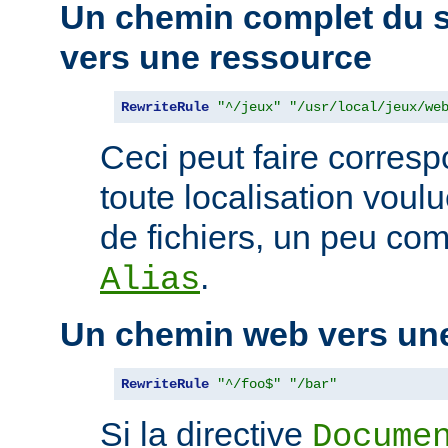
Un chemin complet du s
vers une ressource
RewriteRule
"^/jeux"
"/usr/local/jeux/we
Ceci peut faire corres
toute localisation voul
de fichiers, un peu com
.
Alias
Un chemin web vers un
RewriteRule
"^/foo$"
"/bar"
Si la directive
Docume