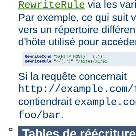
via les va
RewriteRule
Par exemple, ce qui suit v
vers un répertoire différe
d'hôte utilisé pour accéder
RewriteCond
"%{HTTP_HOST}"
"(.*)"
RewriteRule
"^/(.*)"
"/sites/%1/$1"
Si la requête concernait
http://example.com/
contiendrait
example.co
.
foo/bar
Tables de réécriture