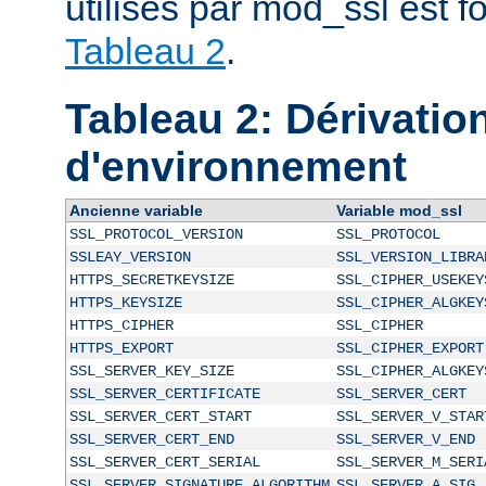
utilisés par mod_ssl est f
Tableau 2
.
Tableau 2: Dérivatio
d'environnement
Ancienne variable
Variable mod_ssl
SSL_PROTOCOL_VERSION
SSL_PROTOCOL
SSLEAY_VERSION
SSL_VERSION_LIBRA
HTTPS_SECRETKEYSIZE
SSL_CIPHER_USEKEY
HTTPS_KEYSIZE
SSL_CIPHER_ALGKEY
HTTPS_CIPHER
SSL_CIPHER
HTTPS_EXPORT
SSL_CIPHER_EXPORT
SSL_SERVER_KEY_SIZE
SSL_CIPHER_ALGKEY
SSL_SERVER_CERTIFICATE
SSL_SERVER_CERT
SSL_SERVER_CERT_START
SSL_SERVER_V_STAR
SSL_SERVER_CERT_END
SSL_SERVER_V_END
SSL_SERVER_CERT_SERIAL
SSL_SERVER_M_SERI
SSL_SERVER_SIGNATURE_ALGORITHM
SSL_SERVER_A_SIG