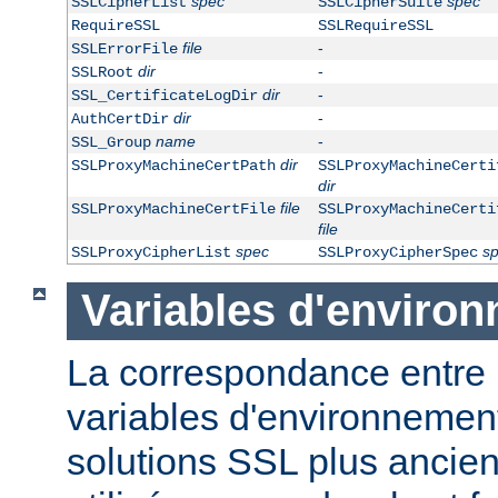
spec
spec
SSLCipherList
SSLCipherSuite
RequireSSL
SSLRequireSSL
file
-
SSLErrorFile
dir
-
SSLRoot
dir
-
SSL_CertificateLogDir
dir
-
AuthCertDir
name
-
SSL_Group
dir
SSLProxyMachineCertPath
SSLProxyMachineCerti
dir
file
SSLProxyMachineCertFile
SSLProxyMachineCerti
file
spec
s
SSLProxyCipherList
SSLProxyCipherSpec
Variables d'enviro
La correspondance entre
variables d'environnement 
solutions SSL plus ancie