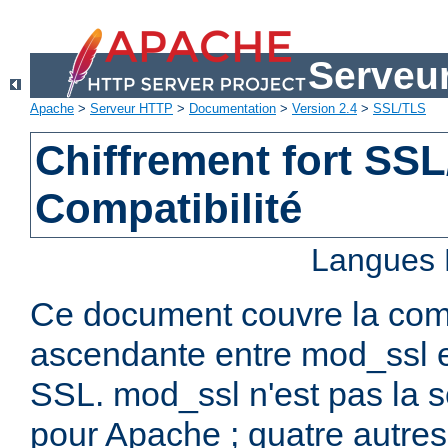
Serveu
Apache
>
Serveur HTTP
>
Documentation
>
Version 2.4
>
SSL/TLS
Chiffrement fort SSL
Compatibilité
Langues 
Ce document couvre la comp
ascendante entre mod_ssl et
SSL. mod_ssl n'est pas la s
pour Apache ; quatre autres