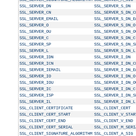
SSL_SERVER_DN
SSL_SERVER_S_DN
SSL_SERVER_CN
SSL_SERVER_S_DN_C
SSL_SERVER_EMAIL
SSL_SERVER_S_DN_E
SSL_SERVER_O
SSL_SERVER_S_DN_O
SSL_SERVER_OU
SSL_SERVER_S_DN_O
SSL_SERVER_C
SSL_SERVER_S_DN_C
SSL_SERVER_SP
SSL_SERVER_S_DN_S
SSL_SERVER_L
SSL_SERVER_S_DN_L
SSL_SERVER_IDN
SSL_SERVER_I_DN
SSL_SERVER_ICN
SSL_SERVER_I_DN_C
SSL_SERVER_IEMAIL
SSL_SERVER_I_DN_E
SSL_SERVER_IO
SSL_SERVER_I_DN_O
SSL_SERVER_IOU
SSL_SERVER_I_DN_O
SSL_SERVER_IC
SSL_SERVER_I_DN_C
SSL_SERVER_ISP
SSL_SERVER_I_DN_S
SSL_SERVER_IL
SSL_SERVER_I_DN_L
SSL_CLIENT_CERTIFICATE
SSL_CLIENT_CERT
SSL_CLIENT_CERT_START
SSL_CLIENT_V_STAR
SSL_CLIENT_CERT_END
SSL_CLIENT_V_END
SSL_CLIENT_CERT_SERIAL
SSL_CLIENT_M_SERI
SSL_CLIENT_SIGNATURE_ALGORITHM
SSL_CLIENT_A_SIG