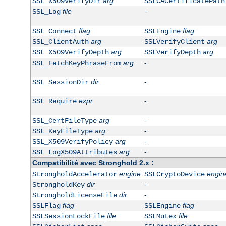
arg
SSL_X509VerifyDir
SSLCACertificatePath
file
SSL_Log
-
flag
flag
SSL_Connect
SSLEngine
arg
arg
SSL_ClientAuth
SSLVerifyClient
arg
arg
SSL_X509VerifyDepth
SSLVerifyDepth
arg
-
SSL_FetchKeyPhraseFrom
dir
-
SSL_SessionDir
expr
-
SSL_Require
arg
-
SSL_CertFileType
arg
-
SSL_KeyFileType
arg
-
SSL_X509VerifyPolicy
arg
-
SSL_LogX509Attributes
Compatibilité avec Stronghold 2.x :
engine
engin
StrongholdAccelerator
SSLCryptoDevice
dir
-
StrongholdKey
dir
-
StrongholdLicenseFile
flag
flag
SSLFlag
SSLEngine
file
file
SSLSessionLockFile
SSLMutex