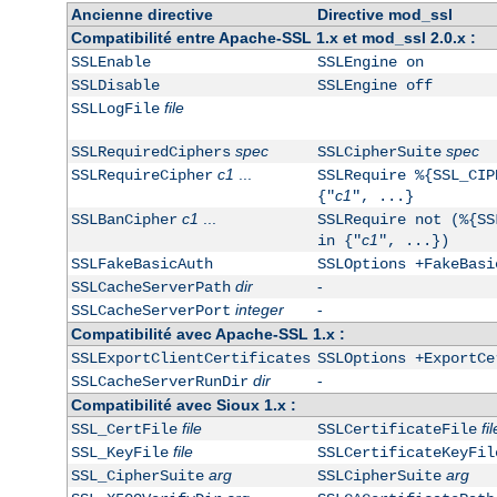
Ancienne directive
Directive mod_ssl
Compatibilité entre Apache-SSL 1.x et mod_ssl 2.0.x :
SSLEnable
SSLEngine on
SSLDisable
SSLEngine off
file
SSLLogFile
spec
spec
SSLRequiredCiphers
SSLCipherSuite
c1
...
SSLRequireCipher
SSLRequire %{SSL_CIP
c1
{"
", ...}
c1
...
SSLBanCipher
SSLRequire not (%{SS
c1
in {"
", ...})
SSLFakeBasicAuth
SSLOptions +FakeBasi
dir
-
SSLCacheServerPath
integer
-
SSLCacheServerPort
Compatibilité avec Apache-SSL 1.x :
SSLExportClientCertificates
SSLOptions +ExportCe
dir
-
SSLCacheServerRunDir
Compatibilité avec Sioux 1.x :
file
fil
SSL_CertFile
SSLCertificateFile
file
SSL_KeyFile
SSLCertificateKeyFil
arg
arg
SSL_CipherSuite
SSLCipherSuite