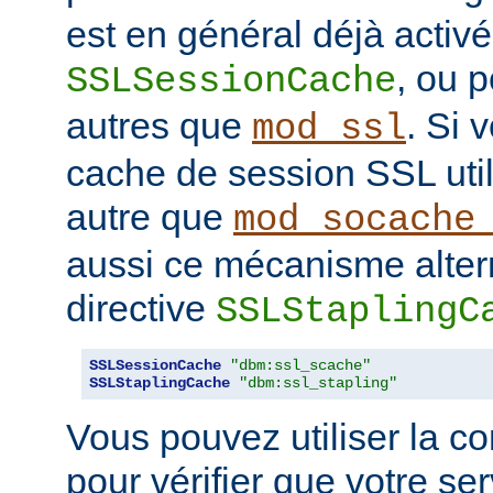
est en général déjà activé
, ou 
SSLSessionCache
autres que
. Si 
mod_ssl
cache de session SSL uti
autre que
mod_socache
aussi ce mécanisme altern
directive
SSLStaplingC
SSLSessionCache
"dbm:ssl_scache"
SSLStaplingCache
"dbm:ssl_stapling"
Vous pouvez utiliser la 
pour vérifier que votre se