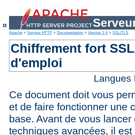
Serveu
Apache
>
Serveur HTTP
>
Documentation
>
Version 2.4
>
SSL/TLS
Chiffrement fort SS
d'emploi
Langues 
Ce document doit vous per
et de faire fonctionner une 
base. Avant de vous lancer 
techniques avancées, il est