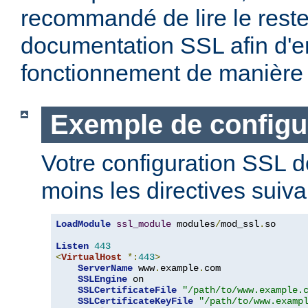
recommandé de lire le reste
documentation SSL afin d'e
fonctionnement de manière 
Exemple de configu
Votre configuration SSL d
moins les directives suiva
LoadModule
ssl_module
 modules
/
mod_ssl
.
so

Listen
443
<
VirtualHost
*:
443
>
ServerName
 www
.
example
.
com

SSLEngine
 on

SSLCertificateFile
"/path/to/www.example.
SSLCertificateKeyFile
"/path/to/www.examp