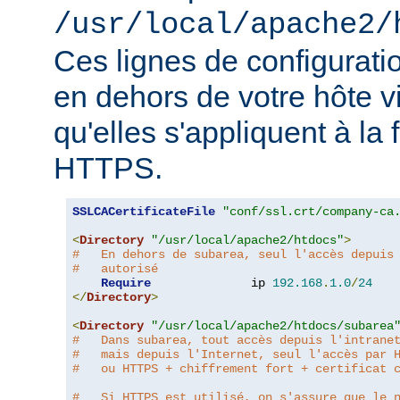
/usr/local/apache2/
Ces lignes de configurati
en dehors de votre hôte v
qu'elles s'appliquent à la
HTTPS.
SSLCACertificateFile
"conf/ssl.crt/company-ca
<
Directory
"/usr/local/apache2/htdocs"
>
#   En dehors de subarea, seul l'accès depuis
#   autorisé
Require
              ip 
192.168
.
1.0
/
24
</
Directory
>
<
Directory
"/usr/local/apache2/htdocs/subarea
#   Dans subarea, tout accès depuis l'intrane
#   mais depuis l'Internet, seul l'accès par 
#   ou HTTPS + chiffrement fort + certificat 
#   Si HTTPS est utilisé, on s'assure que le 