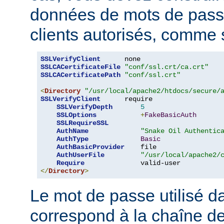
données de mots de pas
clients autorisés, comme s
SSLVerifyClient
SSLCACertificateFile
"conf/ssl.crt/ca.crt"
SSLCACertificatePath
"conf/ssl.crt"
<
Directory
"/usr/local/apache2/htdocs/secure/
SSLVerifyClient
      require

SSLVerifyDepth
5
SSLOptions
+
FakeBasicAuth
SSLRequireSSL
AuthName
"Snake Oil Authentic
AuthType
Basic
AuthBasicProvider
    file

AuthUserFile
"/usr/local/apache2/
Require
</
Directory
>
Le mot de passe utilisé 
correspond à la chaîne d