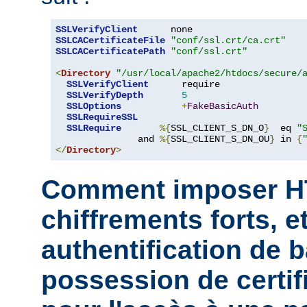
SSLVerifyClient
SSLCACertificateFile
"conf/ssl.crt/ca.crt"
SSLCACertificatePath
"conf/ssl.crt"
<
Directory
"/usr/local/apache2/htdocs/secure/
SSLVerifyClient
      require

SSLVerifyDepth
5
SSLOptions
+
FakeBasicAuth
SSLRequireSSL
SSLRequire
%{
SSL_CLIENT_S_DN_O
}
  eq 
"
               and 
%{
SSL_CLIENT_S_DN_OU
}
 in 
{
</
Directory
>
Comment imposer H
chiffrements forts, et
authentification de b
possession de certifi