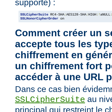
supporte) :
SSLCipherSuite
 RC4-SHA
:
AES128-SHA
:
HIGH
:!
aNULL
SSLHonorCipherOrder
 on
Comment créer un se
accepte tous les typ
chiffrement en génér
un chiffrement fort 
accéder à une URL pa
Dans ce cas bien évidemm
au niv
SSLCipherSuite
principal qui restreint le 