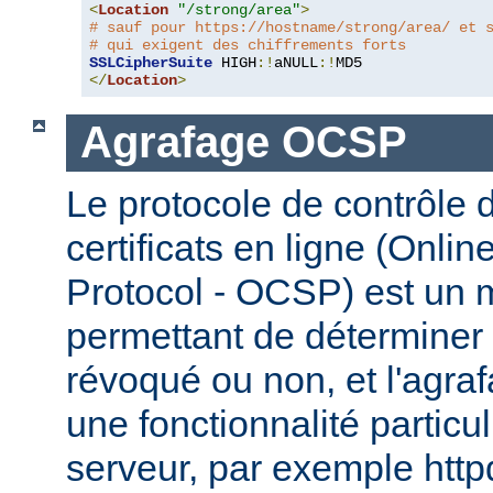
<
Location
"/strong/area"
>
# sauf pour https://hostname/strong/area/ et 
# qui exigent des chiffrements forts
SSLCipherSuite
 HIGH
:!
aNULL
:!
</
Location
>
Agrafage OCSP
Le protocole de contrôle d
certificats en ligne (Onlin
Protocol - OCSP) est un
permettant de déterminer s
révoqué ou non, et l'agr
une fonctionnalité particul
serveur, par exemple http