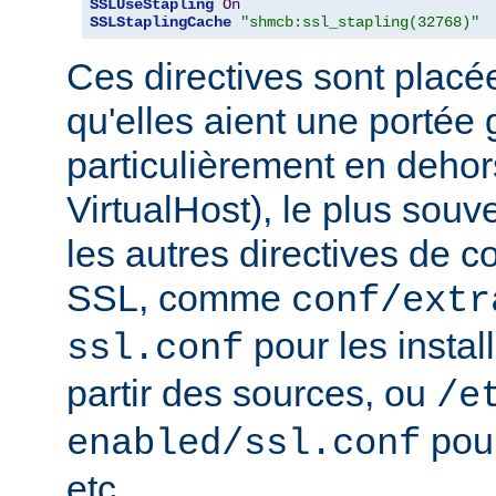
SSLUseStapling
On
SSLStaplingCache
"shmcb:ssl_stapling(32768)"
Ces directives sont placé
qu'elles aient une portée 
particulièrement en dehor
VirtualHost), le plus souv
les autres directives de c
SSL, comme
conf/extr
pour les instal
ssl.conf
partir des sources, ou
/e
pour
enabled/ssl.conf
etc...