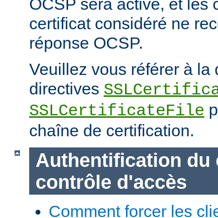
OCSP sera activé, et les cl
certificat considéré ne re
réponse OCSP.
Veuillez vous référer à l
directives
SSLCertific
p
SSLCertificateFile
chaîne de certification.
Authentification du 
contrôle d'accès
Comment forcer les clie