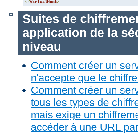
</
VirtualHost
>
Suites de chiffreme
application de la sé
niveau
Comment créer un serv
n'accepte que le chiffre
Comment créer un serv
tous les types de chiff
mais exige un chiffreme
accéder à une URL part