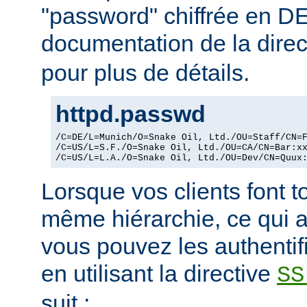
"password" chiffrée en DE
documentation de la dire
pour plus de détails.
httpd.passwd
/C=DE/L=Munich/O=Snake Oil, Ltd./OU=Staff/CN=F
/C=US/L=S.F./O=Snake Oil, Ltd./OU=CA/CN=Bar:xx
/C=US/L=L.A./O=Snake Oil, Ltd./OU=Dev/CN=Quux
Lorsque vos clients font t
même hiérarchie, ce qui a
vous pouvez les authentif
en utilisant la directive
SS
suit :