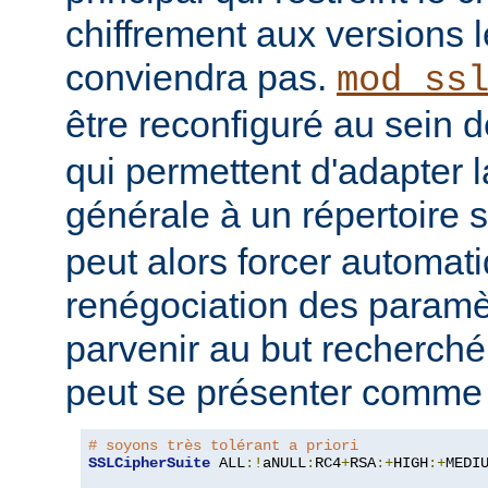
chiffrement aux versions l
conviendra pas.
mod_ss
être reconfiguré au sein 
qui permettent d'adapter l
générale à un répertoire s
peut alors forcer automa
renégociation des param
parvenir au but recherché
peut se présenter comme s
# soyons très tolérant a priori
SSLCipherSuite
 ALL
:!
aNULL
:
RC4
+
RSA
:+
HIGH
:+
MEDI