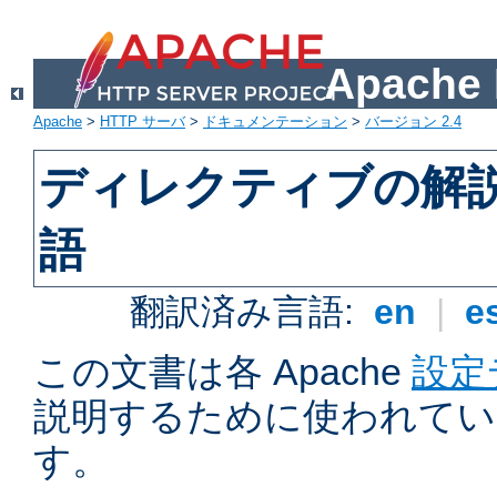
Apach
Apache
>
HTTP サーバ
>
ドキュメンテーション
>
バージョン 2.4
ディレクティブの解
語
翻訳済み言語:
en
|
e
この文書は各 Apache
設定
説明するために使われてい
す。