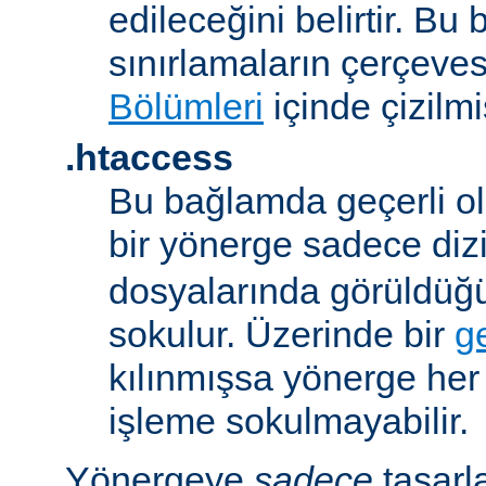
edileceğini belirtir. B
sınırlamaların çerçeve
Bölümleri
içinde çizilmiş
.htaccess
Bu bağlamda geçerli ol
bir yönerge sadece dizi
dosyalarında görüldüğ
sokulur. Üzerinde bir
g
kılınmışsa yönerge he
işleme sokulmayabilir.
Yönergeye
sadece
tasarl