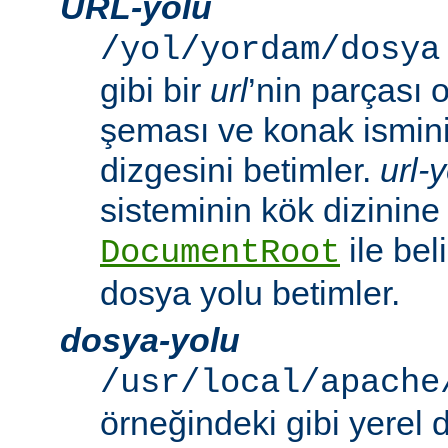
URL-yolu
/yol/yordam/dosya
gibi bir
url
’nin parçası 
şeması ve konak ismini 
dizgesini betimler.
url-
sisteminin kök dizinine
ile beli
DocumentRoot
dosya yolu betimler.
dosya-yolu
/usr/local/apache
örneğindeki gibi yerel 