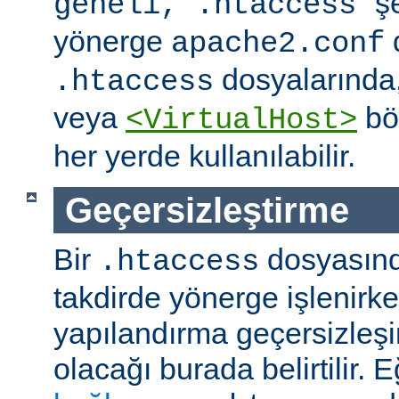
" ş
geneli, .htaccess
yönerge
apache2.conf
dosyalarında
.htaccess
veya
böl
<VirtualHost>
her yerde kullanılabilir.
Geçersizleştirme
Bir
dosyasın
.htaccess
takdirde yönerge işlenirk
yapılandırma geçersizleşi
olacağı burada belirtilir.