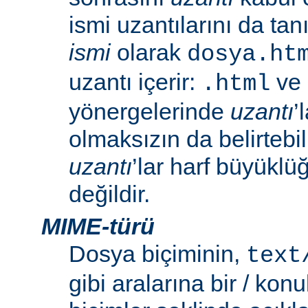
ismi uzantılarını da tan
ismi
olarak
dosya.ht
uzantı içerir:
ve
.html
yönergelerinde
uzantı
’
olmaksızın da belirtebili
uzantı
’lar harf büyüklü
değildir.
MIME-türü
Dosya biçiminin,
text
gibi aralarına bir / konu