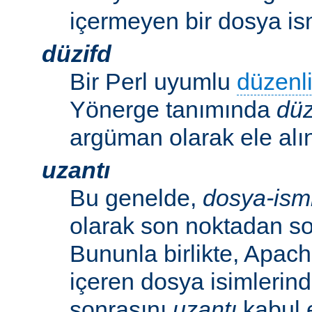
içermeyen bir dosya ism
düzifd
Bir Perl uyumlu
düzenli
Yönerge tanımında
düz
argüman olarak ele alın
uzantı
Bu genelde,
dosya-ism
olarak son noktadan so
Bununla birlikte, Apac
içeren dosya isimlerind
sonrasını
uzantı
kabul 