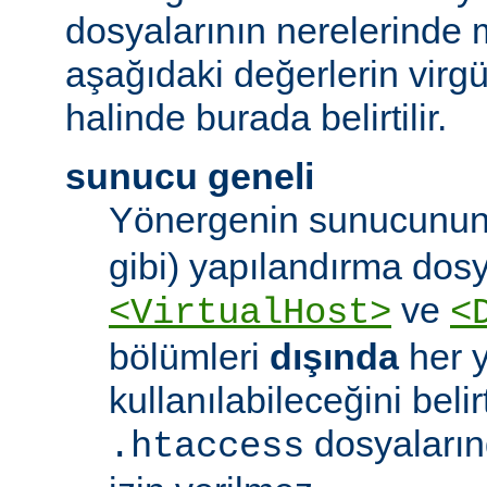
dosyalarının nerelerinde 
aşağıdaki değerlerin virgül 
halinde burada belirtilir.
sunucu geneli
Yönergenin sunucunun
gibi) yapılandırma dos
ve
<VirtualHost>
<
bölümleri
dışında
her 
kullanılabileceğini belirt
dosyaları
.htaccess