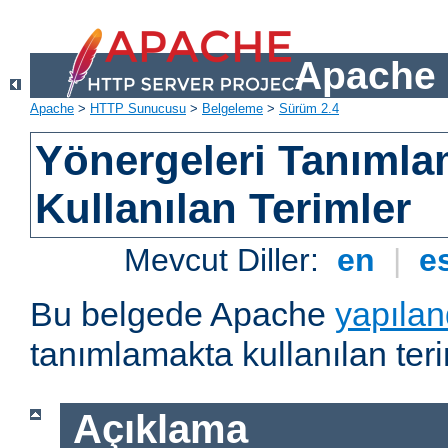
Apache 
Apache
>
HTTP Sunucusu
>
Belgeleme
>
Sürüm 2.4
Yönergeleri Tanımla
Kullanılan Terimler
Mevcut Diller:
en
|
e
Bu belgede Apache
yapılan
tanımlamakta kullanılan teri
Açıklama