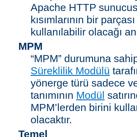
Apache HTTP sunucus
kısımlarının bir parças
kullanılabilir olacağı a
MPM
“MPM” durumuna sahip
Süreklilik Modülü
taraf
yönerge türü sadece v
tanımının
Modül
satırın
MPM’lerden birini kull
olacaktır.
Temel