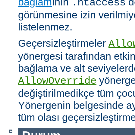
bağlam
ının
d
.htaccess
görünmesine izin verilmiy
listelenmez.
Geçersizleştirmeler
Allo
yönergesi tarafından etkinle
bağlama ve alt seviyeler
yönergel
AllowOverride
değiştirilmedikçe tüm çoc
Yönergenin belgesinde ayr
tüm olası geçersizleştirme i