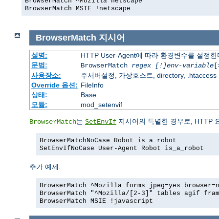
BrowserMatch ^Mozilla netscape
BrowserMatch MSIE !netscape
BrowserMatch
지시어
설명:
HTTP User-Agent에 따라 환경변수를 설정
문법:
BrowserMatch
regex [!]env-variable
[
사용장소:
주서버설정, 가상호스트, directory, .htaccess
Override 옵션:
FileInfo
상태:
Base
모듈:
mod_setenvif
는
지시어의 특별한 경우로, HTTP 
BrowserMatch
SetEnvIf
BrowserMatchNoCase Robot is_a_robot
SetEnvIfNoCase User-Agent Robot is_a_robot
추가 예제:
BrowserMatch ^Mozilla forms jpeg=yes browser=
BrowserMatch "^Mozilla/[2-3]" tables agif fra
BrowserMatch MSIE !javascript