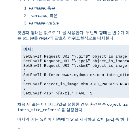
, 혹은
varname
, 혹은
!
varname
varname
=
value
첫번째 형태는 값으로 "1"을 사용한다. 두번째 형태는 변수가
는
..
를
regex
의 괄호친 하위표현식으로 대체한다.
$1
$9
예제:
SetEnvIf Request_URI "\.gif$" object_is_image
SetEnvIf Request_URI "\.jpg$" object_is_image
SetEnvIf Request_URI "\.xbm$" object_is_image
:
SetEnvIf Referer www\.mydomain\.com intra_sit
:
SetEnvIf object_is_image xbm XBIT_PROCESSING=
:
SetEnvIf ^TS* ^[a-z].* HAVE_TS
처음 세 줄은 이미지 파일을 요청한 경우 환경변수
object_is
을 설정한다.
intra_site_referral
마지막 예는 요청에 이름에 "TS"로 시작하고 값이 [a-z] 중