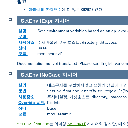
참고
아파치의 환경변수
에 더 많은 예제가 있다.
SetEnvIfExpr
지시어
설명:
Sets environment variables based on an ap_expr 
문법:
사용장소:
주서버설정, 가상호스트, directory, .htaccess
상태:
Base
모듈:
mod_setenvif
Documentation not yet translated. Please see English versio
SetEnvIfNoCase
지시어
설명:
대소문자를 구별하지않고 요청의 성질에 따라
문법:
SetEnvIfNoCase
attribute regex [!]e
사용장소:
주서버설정, 가상호스트, directory, .htaccess
Override 옵션:
FileInfo
상태:
Base
모듈:
mod_setenvif
는 의미상
지시어와 같지만, 대소
SetEnvIfNoCase
SetEnvIf