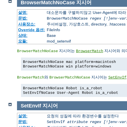
BrowserMatchNoCase
지시어
설명:
대소문자를 구별하지않고 User-Agent에 
문법:
BrowserMatchNoCase
regex [!]env-var
사용장소:
주서버설정, 가상호스트, directory, .htaccess
Override 옵션:
FileInfo
상태:
Base
모듈:
mod_setenvif
지시어는
지시어와 의미
BrowserMatchNoCase
BrowserMatch
BrowserMatchNoCase mac platform=macintosh
BrowserMatchNoCase win platform=windows
와
지시어는
BrowserMatch
BrowserMatchNoCase
SetEnvIf
BrowserMatchNoCase Robot is_a_robot
SetEnvIfNoCase User-Agent Robot is_a_robot
SetEnvIf
지시어
설명:
요청의 성질에 따라 환경변수를 설정한다
문법:
SetEnvIf
attribute regex [!]env-var