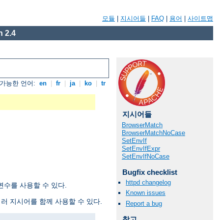
모듈
|
지시어들
|
FAQ
|
용어
|
사이트맵
 2.4
가능한 언어:
en
|
fr
|
ja
|
ko
|
tr
지시어들
BrowserMatch
BrowserMatchNoCase
SetEnvIf
SetEnvIfExpr
SetEnvIfNoCase
Bugfix checklist
httpd changelog
수를 사용할 수 있다.
Known issues
여러 지시어를 함께 사용할 수 있다.
Report a bug
참고