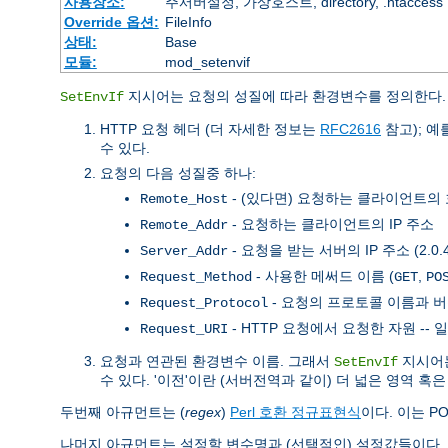
사용장소:
주서버설정, 가상호스트, directory, .htaccess
Override 옵션:
FileInfo
상태:
Base
모듈:
mod_setenvif
지시어는 요청의 성질에 따라 환경변수를 정의한다.
SetEnvIf
HTTP 요청 헤더 (더 자세한 정보는
RFC2616
참고); 예
수 있다.
요청의 다음 성질중 하나:
- (있다면) 요청하는 클라이언트의
Remote_Host
- 요청하는 클라이언트의 IP 주소
Remote_Addr
- 요청을 받는 서버의 IP 주소 (2.0
Server_Addr
- 사용한 메써드 이름 (
,
Request_Method
GET
PO
- 요청의 프로토콜 이름과 버
Request_Protocol
- HTTP 요청에서 요청한 자원 --
Request_URI
요청과 연관된 환경변수 이름. 그래서
지시어는
SetEnvIf
수 있다. '이전'이란 (서버전역과 같이) 더 넓은 영역 
두번째 아규먼트는 (
regex
)
Perl 호환 정규표현식
이다. 이는 P
나머지 아규먼트는 설정할 변수명과 (선택적인) 설정값들이다.