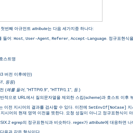
 첫번째 아규먼트
attribute
는 다음 세가지중 하나다:
를 들어:
,
,
,
. 정규표현식
Host
User-Agent
Referer
Accept-Language
 호스트명
.43 버전 이후에만)
,
등등
)
ST
전 (
예를 들어
, "HTTP/0.9", "HTTP/1.1",
등.
)
 일반적으로 URL에서 질의문자열을 제외한 스킴(scheme)과 호스트 이후 
 이전 지시어의 결과를 검사할 수 있다. 이전에
지
SetEnvIf[NoCase]
혹은 지시어의 현재 영역 이전을 뜻한다. 요청 성질이 아니고 정규표현식이 
OSIX.2 egrep의 정규표현식과 비슷하다.
regex
가
attribute
에 대응하면 나
 다음과 같은 형식이다