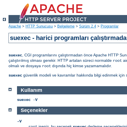
Apache
>
HTTP Sunucusu
>
Belgeleme
>
Sürüm 2.4
>
Programlar
suexec - harici programları çalıştırmadan
, CGI programlarını çalıştırmadan önce Apache HTTP Sunuc
suexec
çalıştırılmış olması gerekir. HTTP artalan süreci normalde
ai
root
olmalı ve dosyaya
dışında hiç kimse yazamamalıdır.
root
güvenlik modeli ve kavramlar hakkında bilgi edinmek için 
suexec
Kullanım
suexec
-
V
Seçenekler
-V
iseniz, bu seçenek
derleme seçeneklerini 
root
suexec