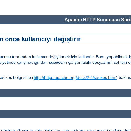
Apache HTTP Sunucusu Sürü
 önce kullanıcıyı değiştirir
usu tarafından kullanıcı değiştirmek için kullanılır. Bunu yapabilmek
diyetinde çalışmadığından
'in çalıştırılabilir dosyasının sahibi
suexec
ro
suexec belgesine (
http://httpd.apache.org/docs/2.4/suexec.html
) bakını
gösterir. Güvenlik sebebiyle tüm yapılandırma seçenekleri sadece derlem