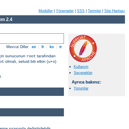
Modüller
|
Yönergeler
|
SSS
|
Terimler
|
Site Haritası
m 2.4
Mevcut Diller:
en
|
fr
|
ko
|
tr
 için sunucunun
tarafından
root
olmalı, setuid biti etkin (
)
ot
u+s
Kullanım
Seçenekler
z.
Ayrıca bakınız:
Yorumlar
e sırasında değiştirilebilir.