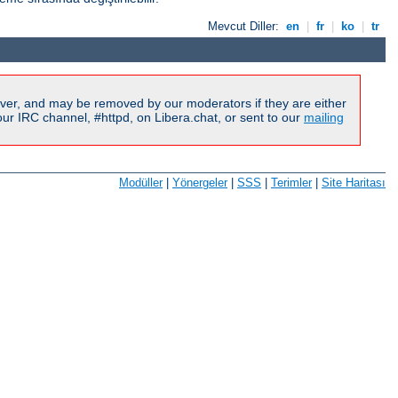
Mevcut Diller:
en
|
fr
|
ko
|
tr
ver, and may be removed by our moderators if they are either
r IRC channel, #httpd, on Libera.chat, or sent to our
mailing
Modüller
|
Yönergeler
|
SSS
|
Terimler
|
Site Haritası