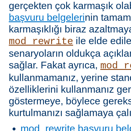
gerçekten çok karmaşık olabi
başvuru belgeleri
nin tamaml
karmaşıklığı biraz azaltmaya
ile elde edil
mod_rewrite
senaryoların oldukça açıkla
sağlar. Fakat ayrıca,
mod_r
kullanmamanız, yerine stan
özelliklerini kullanmanız g
göstermeye, böylece gereks
kurtulmanızı sağlamaya çalı
mod_rewrite başvuru bel