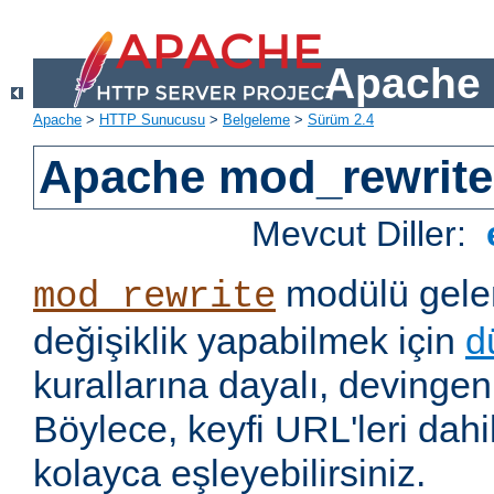
Apache 
Apache
>
HTTP Sunucusu
>
Belgeleme
>
Sürüm 2.4
Apache mod_rewrite
Mevcut Diller:
modülü gelen
mod_rewrite
değişiklik yapabilmek için
d
kurallarına dayalı, devingen 
Böylece, keyfi URL'leri dahi
kolayca eşleyebilirsiniz.