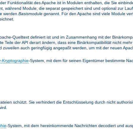
 der Funktionalität des Apache ist in Modulen enthalten, die Sie einbi
, während Module, die separat gespeichert sind und optional zur Lau
le werden
Basismodule
genannt. Für den Apache sind viele Module verfü
ichnet.
ache-Quelltext definiert ist und im Zusammenhang mit der Binärkompati
te Teile der API derart ändern, dass eine Binärkompatibilität nicht m
nd zuweilen auch geringfügig angepaßt werden, um mit der neuen Apach
y-Kryptographie
-System, mit dem für seinen Eigentümer bestimmte Nac
teien schützt. Sie verhindert die Entschlüsselung durch nicht authoris
ird.
phie
-System, mit dem hereinkommende Nachrichten decodiert und ausg