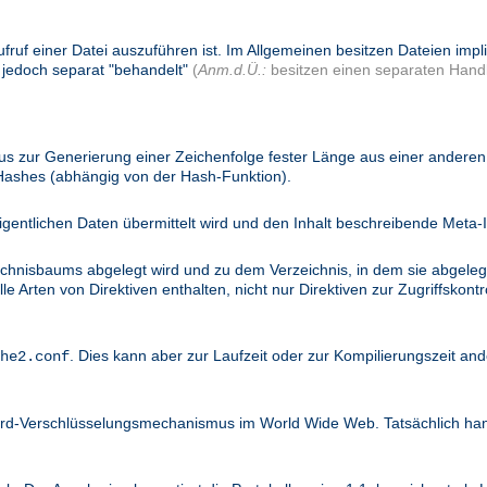
ufruf einer Datei auszuführen ist. Im Allgemeinen besitzen Dateien imp
 jedoch separat "behandelt"
(
Anm.d.Ü.:
besitzen einen separaten Handl
 zur Generierung einer Zeichenfolge fester Länge aus einer anderen 
 Hashes (abhängig von der Hash-Funktion).
igentlichen Daten übermittelt wird und den Inhalt beschreibende Meta-I
ichnisbaums abgelegt wird und zu dem Verzeichnis, in dem sie abgelegt
 Arten von Direktiven enthalten, nicht nur Direktiven zur Zugriffskontro
. Dies kann aber zur Laufzeit oder zur Kompilierungszeit and
he2.conf
dard-Verschlüsselungsmechanismus im World Wide Web. Tatsächlich ha