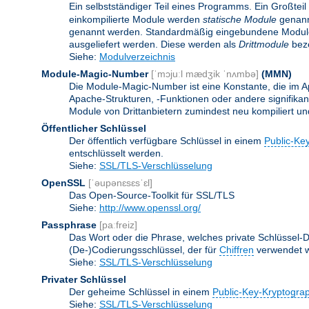
Ein selbstständiger Teil eines Programms. Ein Großteil
einkompilierte Module werden
statische Module
genannt
genannt werden. Standardmäßig eingebundene Modu
ausgeliefert werden. Diese werden als
Drittmodule
beze
Siehe:
Modulverzeichnis
Module-Magic-Number
[ˈmɔjuːl mædʒik ˈnʌmbə]
(
MMN
)
Die Module-Magic-Number ist eine Konstante, die im Ap
Apache-Strukturen, -Funktionen oder andere signifikan
Module von Drittanbietern zumindest neu kompiliert u
Öffentlicher Schlüssel
Der öffentlich verfügbare Schlüssel in einem
Public-Ke
entschlüsselt werden.
Siehe:
SSL/TLS-Verschlüsselung
OpenSSL
[ˈəupənɛsɛsˈɛl]
Das Open-Source-Toolkit für SSL/TLS
Siehe:
http://www.openssl.org/
Passphrase
[paːfreiz]
Das Wort oder die Phrase, welches private Schlüssel-Da
(De-)Codierungsschlüssel, der für
Chiffren
verwendet w
Siehe:
SSL/TLS-Verschlüsselung
Privater Schlüssel
Der geheime Schlüssel in einem
Public-Key-Kryptogra
Siehe:
SSL/TLS-Verschlüsselung