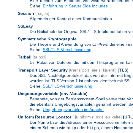
Eine Technik zum Einbetten von weiterverarbeitenden
Siehe:
Einführung in Server Side Includes
Session
[ˈseʃən]
Allgemein der Kontext einer Kommunikation.
SSLeay
Die Bibliothek der Original-SSL/TLS-Implementation vo
Symmetrische Kryptographie
Die Theorie und Anwendung von
Chiffren
, die einen e
Siehe:
SSL/TLS-Verschlüsselung
Tarball
[taːbɔːl]
Ein Paket von Dateien, die mit dem Hilfsprogramm
tar
Transport Layer Security
[trænsˈpɔːt ˈeiə siˈkjuəriti]
(TLS)
Das SSL-Nachfolgeprotokoll, das von der Internet Eng
worden ist. TLS Version 1 ist nahezu identisch mit SSL 
Siehe:
SSL/TLS-Verschlüsseliung
Umgebungsvariable
(env-Variable)
Benannte, von der Betriebssystem-Shell verwaltete Va
die ebenfalls Umgebungsvariablen genannt werden, die 
Siehe:
Umgebungsvariablen im Apache
Uniform Resource Locator
[ˈjuːnifɔːm riˈsɔːs ləuˈkeitə]
(URL
Der Name bzw. die Adresse einer Ressource im Internet
einem Schema wie
oder
, einem Hostnamen
http
https