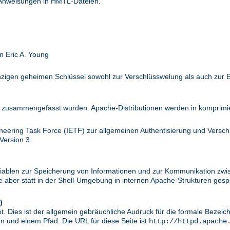
 Anweisungen in HMTL-Dateien.
n Eric A. Young
inzigen geheimen Schlüssel sowohl zur Verschlüsswelung als auch zur 
zusammengefasst wurden. Apache-Distributionen werden in komprimier
ineering Task Force (IETF) zur allgemeinen Authentisierung und Versc
Version 3.
riablen zur Speicherung von Informationen und zur Kommunikation zwi
aber statt in der Shell-Umgebung in internen Apache-Strukturen gespe
)
. Dies ist der allgemein gebräuchliche Audruck für die formale Bezei
 und einem Pfad. Die URL für diese Seite ist
http://httpd.apache