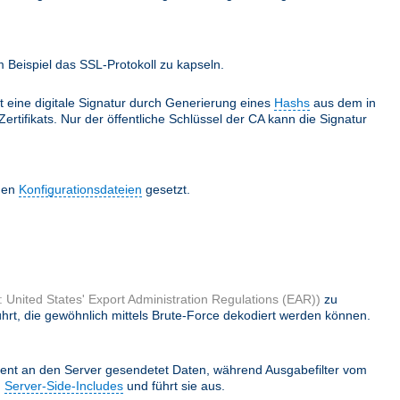
Beispiel das SSL-Protokoll zu kapseln.
lt eine digitale Signatur durch Generierung eines
Hashs
aus dem in
ertifikats. Nur der öffentliche Schlüssel der CA kann die Signatur
 den
Konfigurationsdateien
gesetzt.
 United States' Export Administration Regulations (EAR))
zu
hrt, die gewöhnlich mittels Brute-Force dekodiert werden können.
ient an den Server gesendetet Daten, während Ausgabefilter vom
h
Server-Side-Includes
und führt sie aus.