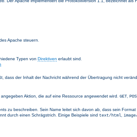
 Der Apache implementiert die Protokollversion 1.1, bezeichnet als H
 des Apache steuern.
chiedene Typen von
Direktiven
erlaubt sind.
n
äßt, dass der Inhalt der Nachricht während der Übertragung nicht verän
nts angegeben Aktion, die auf eine Ressource angewendet wird.
,
GET
POS
ts zu beschreiben. Sein Name leitet sich davon ab, dass sein Format 
nt durch einen Schrägstrich. Einige Beispiele sind
,
text/html
image