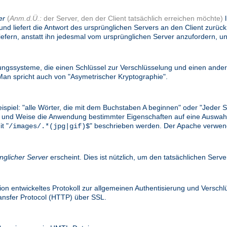
er
(
Anm.d.Ü.:
der Server, den der Client tatsächlich erreichen möchte)
l
und liefert die Antwort des ursprünglichen Servers an den Client zurü
efern, anstatt ihn jedesmal vom ursprünglichen Server anzufordern, un
gssysteme, die einen Schlüssel zur Verschlüsselung und einen ander
n spricht auch von "Asymetrischer Kryptographie".
eispiel: "alle Wörter, die mit dem Buchstaben A beginnen" oder "Jede
e Art und Weise die Anwendung bestimmter Eigenschaften auf eine Ausw
t "
" beschrieben werden. Der Apache verwend
/images/.*(jpg|gif)$
nglicher Server
erscheint. Dies ist nützlich, um den tatsächlichen Serv
on entwickeltes Protokoll zur allgemeinen Authentisierung und Versc
ransfer Protocol (HTTP) über SSL.