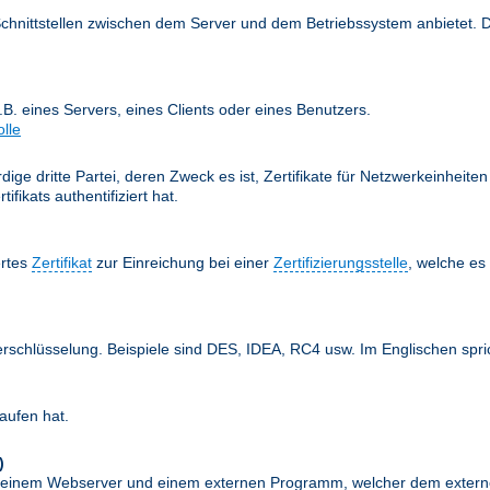
Schnittstellen zwischen dem Server und dem Betriebssystem anbietet. 
z.B. eines Servers, eines Clients oder eines Benutzers.
olle
ige dritte Partei, deren Zweck es ist, Zertifikate für Netzwerkeinheit
fikats authentifiziert hat.
ertes
Zertifikat
zur Einreichung bei einer
Zertifizierungsstelle
, welche e
erschlüsselung. Beispiele sind DES, IDEA, RC4 usw. Im Englischen spr
aufen hat.
)
schen einem Webserver und einem externen Programm, welcher dem exte