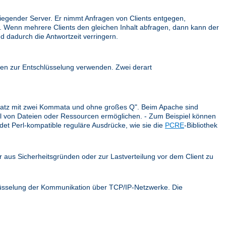
iegender Server. Er nimmt Anfragen von Clients entgegen,
ck. Wenn mehrere Clients den gleichen Inhalt abfragen, dann kann der
d dadurch die Antwortzeit verringern.
en zur Entschlüsselung verwenden. Zwei derart
r Satz mit zwei Kommata und ohne großes Q". Beim Apache sind
ahl von Dateien oder Ressourcen ermöglichen. - Zum Beispiel können
et Perl-kompatible reguläre Ausdrücke, wie sie die
PCRE
-Bibliothek
er aus Sicherheitsgründen oder zur Lastverteilung vor dem Client zu
hlüsselung der Kommunikation über TCP/IP-Netzwerke. Die