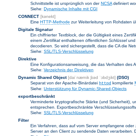
Schnittstelle ist ursprünglich von der
NCSA
definiert wo
Siehe:
Dynamische Inhalte mit CGI
CONNECT
[kənekt]
Eine
HTTP-Methode
zur Weiterleitung von Rohdaten ü
Digitale Signatur
Ein chiffrierter Textblock, der die Gültigkeit eines Zert
einem
Zertifikat
enthaltenen
öffentlichen Schlüssel
und 
decodieren. So wird sichergestellt, dass die CA die Ne
Siehe:
SSL/TLS-Verschlüsselung
Direktive
Eine Konfigurationsanweisung, die das Verhalten des 
Siehe:
Verzeichnis der Direktiven
Dynamic Shared Object
[daiˈnæmik ʃɛəd ˈɔbdʒikt]
(DSO)
Separat von der Apache-Binärdatei
kompilierte
httpd
Siehe:
Unterstützung für Dynamic-Shared-Objects
exportbeschränkt
Verminderte kryptografische Stärke (und Sicherheit)
entsprechen. Exportbeschränkte Verschlüsselungssoftw
Siehe:
SSL/TLS-Verschlüsselung
Filter
Ein Verfahren, dass auf vom Server empfangene oder 
Server an den Client zu sendende Daten verarbeiten. 