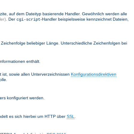
lizite, auf dem Dateityp basierende Handler. Gewöhnlich werden alle
er)
. Der
-Handler beispielsweise kennzeichnet Dateien,
cgi-script
Zeichenfolge beliebiger Länge. Unterschiedliche Zeichenfolgen bei
nformationen enthält.
 ist, sowie allen Unterverzeichnissen
Konfigurationsdirektiven
lle.
ers konfiguriert werden.
ndelt es sich hierbei um HTTP über
SSL
.