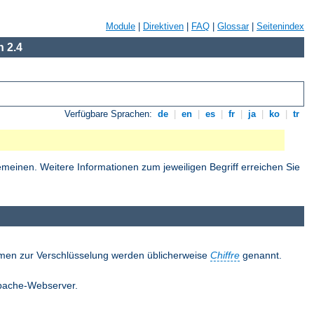
Module
|
Direktiven
|
FAQ
|
Glossar
|
Seitenindex
 2.4
Verfügbare Sprachen:
de
|
en
|
es
|
fr
|
ja
|
ko
|
tr
einen. Weitere Informationen zum jeweiligen Begriff erreichen Sie
thmen zur Verschlüsselung werden üblicherweise
Chiffre
genannt.
 Apache-Webserver.