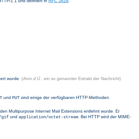
TTP/1.1 und definiert in
RFC 2616
.
dert wurde.
(
Anm.d.Ü.:
ein so genannter Extrakt der Nachricht)
und
sind einige der verfügbaren HTTP-Methoden.
T
PUT
den Multipurpose Internet Mail Extensions entlehnt wurde. Er
und
. Bei HTTP wird der MIME-
/gif
application/octet-stream