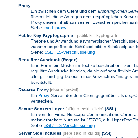
Proxy
Ein zwischen dem Client und dem
ursprünglichen Serv
übermittelt diese Anfragen dem ursprünglichen Server 
Proxy diesen Inhalt aus seinem Zwischenspeicher ausli
Siehe:
mod_proxy
Public-Key-Kryptographie
[ˈpʌblik kiː ˈkyptograˈfiː]
Theorie und Anwendung asymmetrischer Verschlüsselun
zusammengehörende Schlüssel bilden Schüsselpaar. Ma
Siehe:
SSL/TLS-Verschlüsselung
Regulärer Ausdruck
(Regex)
Eine Form, ein Muster im Text zu beschreiben - zum B
reguläre Ausdrücke hilfreich, da sie auf sehr flexibl
alle .gif- und .jpg-Dateien eines Verzeichnis "images" mi
bereitstellt.
Reverse Proxy
[riːvəːs ˈprɔksi]
Ein
Proxy
-Server, der dem Client gegenüber als
ursprü
verstecken.
Secure Sockets Layer
[siˈkjuə ˈsɔkits ˈleiə]
(SSL)
Ein von der Firma Netscape Communications Corporati
meistverbreitete Nutzung ist
HTTPS
, d.h. HyperText T
Siehe:
SSL/TLS-Verschlüsselung
Server Side Includes
[səːə said inˈkluːds]
(SSI)