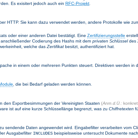
rden. Es exisitert jedoch auch ein
RFC-Projekt
.
ber HTTP. Sie kann dazu verwendet werden, andere Protokolle wie zum 
ifikats oder einer anderen Datei bestätigt. Eine
Zertifizierungsstelle
erstel
anschließender Codierung des Hashs mit dem
privaten Schlüssel
des Z
twerkeinheit, welche das
Zertifikat
besitzt, authentifiziert hat.
Apache in einem oder mehreren Punkten steuert. Direktiven werden in
Module
, die bei Bedarf geladen werden können.
, um den Exportbesimmungen der Vereinigten Staaten
(
Anm.d.Ü.:
konkret:
are ist auf eine kurze Schlüssellänge begrenzt, was zu
Chiffretexten
fü
zu sendende Daten angewendet wird. Eingabefilter verarbeiten vom Cl
Der Ausgabefilter
beispielsweise untersucht Dokumente nac
INCLUDES