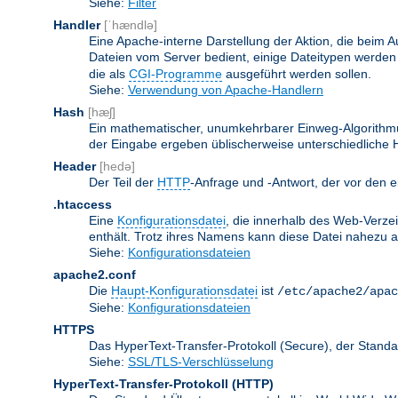
Siehe:
Filter
Handler
[ˈhændlə]
Eine Apache-interne Darstellung der Aktion, die beim A
Dateien vom Server bedient, einige Dateitypen werden
die als
CGI-Programme
ausgeführt werden sollen.
Siehe:
Verwendung von Apache-Handlern
Hash
[hæʃ]
Ein mathematischer, unumkehrbarer Einweg-Algorithmus
der Eingabe ergeben üblischerweise unterschiedliche
Header
[hedə]
Der Teil der
HTTP
-Anfrage und -Antwort, der vor den e
.htaccess
Eine
Konfigurationsdatei
, die innerhalb des Web-Verze
enthält. Trotz ihres Namens kann diese Datei nahezu alle
Siehe:
Konfigurationsdateien
apache2.conf
Die
Haupt-Konfigurationsdatei
ist
/etc/apache2/apac
Siehe:
Konfigurationsdateien
HTTPS
Das HyperText-Transfer-Protokoll (Secure), der Stan
Siehe:
SSL/TLS-Verschlüsselung
HyperText-Transfer-Protokoll
(HTTP)