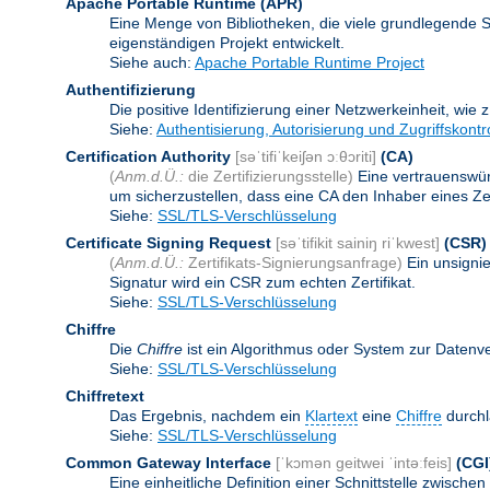
Apache Portable Runtime
(APR)
Eine Menge von Bibliotheken, die viele grundlegende 
eigenständigen Projekt entwickelt.
Siehe auch:
Apache Portable Runtime Project
Authentifizierung
Die positive Identifizierung einer Netzwerkeinheit, wie 
Siehe:
Authentisierung, Autorisierung und Zugriffskontr
Certification Authority
[səˈtifiˈkeiʃən ɔːθɔriti]
(CA)
(
Anm.d.Ü.:
die Zertifizierungsstelle)
Eine vertrauenswürd
um sicherzustellen, dass eine CA den Inhaber eines Zerti
Siehe:
SSL/TLS-Verschlüsselung
Certificate Signing Request
[səˈtifikit sainiŋ riˈkwest]
(CSR)
(
Anm.d.Ü.:
Zertifikats-Signierungsanfrage)
Ein unsigni
Signatur wird ein CSR zum echten Zertifikat.
Siehe:
SSL/TLS-Verschlüsselung
Chiffre
Die
Chiffre
ist ein Algorithmus oder System zur Datenv
Siehe:
SSL/TLS-Verschlüsselung
Chiffretext
Das Ergebnis, nachdem ein
Klartext
eine
Chiffre
durchl
Siehe:
SSL/TLS-Verschlüsselung
Common Gateway Interface
[ˈkɔmən geitwei ˈintəːfeis]
(CGI
Eine einheitliche Definition einer Schnittstelle zwi