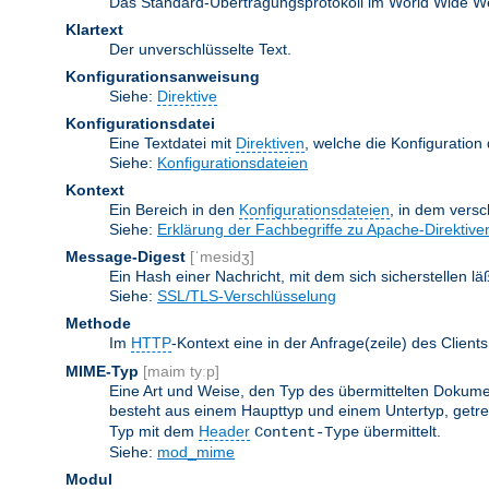
Das Standard-Übertragungsprotokoll im World Wide Web.
Klartext
Der unverschlüsselte Text.
Konfigurationsanweisung
Siehe:
Direktive
Konfigurationsdatei
Eine Textdatei mit
Direktiven
, welche die Konfiguration
Siehe:
Konfigurationsdateien
Kontext
Ein Bereich in den
Konfigurationsdateien
, in dem vers
Siehe:
Erklärung der Fachbegriffe zu Apache-Direktive
Message-Digest
[ˈmesidʒ]
Ein Hash einer Nachricht, mit dem sich sicherstellen l
Siehe:
SSL/TLS-Verschlüsselung
Methode
Im
HTTP
-Kontext eine in der Anfrage(zeile) des Clie
MIME-Typ
[maim tyːp]
Eine Art und Weise, den Typ des übermittelten Dokumen
besteht aus einem Haupttyp und einem Untertyp, getren
Typ mit dem
Header
übermittelt.
Content-Type
Siehe:
mod_mime
Modul