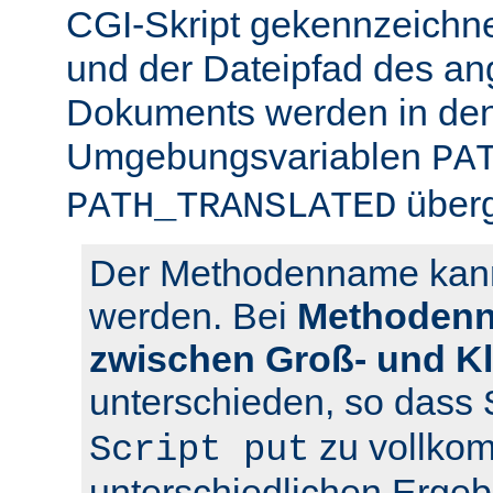
CGI-Skript gekennzeichn
und der Dateipfad des an
Dokuments werden in den
Umgebungsvariablen
PA
über
PATH_TRANSLATED
Der Methodenname kann 
werden. Bei
Methodenn
zwischen Groß- und K
unterschieden, so dass
zu vollko
Script put
unterschiedlichen Ergeb