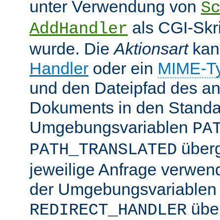
unter Verwendung von
S
als CGI-Skr
AddHandler
wurde. Die
Aktionsart
kan
Handler
oder ein
MIME-T
und den Dateipfad des an
Dokuments in den Standa
Umgebungsvariablen
PA
überg
PATH_TRANSLATED
jeweilige Anfrage verwend
der Umgebungsvariablen
übe
REDIRECT_HANDLER