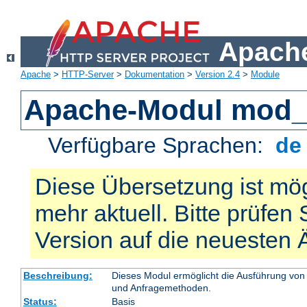
Apache
Apache
>
HTTP-Server
>
Dokumentation
>
Version 2.4
>
Module
Apache-Modul mod_
Verfügbare Sprachen:
d
Diese Übersetzung ist mög
mehr aktuell. Bitte prüfen 
Version auf die neuesten
Beschreibung:
Dieses Modul ermöglicht die Ausführung von
und Anfragemethoden.
Status:
Basis