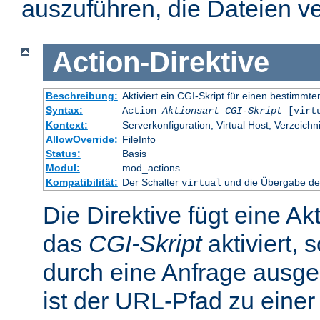
auszuführen, die Dateien ve
Action
-
Direktive
Beschreibung:
Aktiviert ein CGI-Skript für einen bestimm
Syntax:
Action
Aktionsart
CGI-Skript
[virt
Kontext:
Serverkonfiguration, Virtual Host, Verzeichn
AllowOverride:
FileInfo
Status:
Basis
Modul:
mod_actions
Kompatibilität:
Der Schalter
und die Übergabe des
virtual
Die Direktive fügt eine Ak
das
CGI-Skript
aktiviert, 
durch eine Anfrage ausge
ist der URL-Pfad zu einer