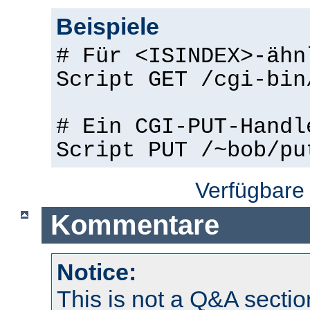
Beispiele
# Für <ISINDEX>-ähn
Script GET /cgi-bin
# Ein CGI-PUT-Handl
Script PUT /~bob/pu
Verfügbare
Kommentare
Notice:
This is not a Q&A sect