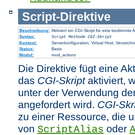
Script
-
Direktive
Beschreibung:
Aktiviert ein CGI-Skript für eine bestimmte
Syntax:
Script
Methode
CGI-Skript
Kontext:
Serverkonfiguration, Virtual Host, Verzeichn
Status:
Basis
Modul:
mod_actions
Die Direktive fügt eine Ak
das
CGI-Skript
aktiviert, 
unter der Verwendung d
angefordert wird.
CGI-Skr
zu einer Ressource, die 
von
oder
ScriptAlias