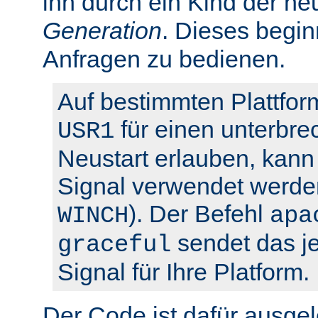
ihn durch ein Kind der ne
Generation
. Dieses begin
Anfragen zu bedienen.
Auf bestimmten Plattfor
für einen unterbre
USR1
Neustart erlauben, kann 
Signal verwendet werden
). Der Befehl
WINCH
apa
sendet das je
graceful
Signal für Ihre Platform.
Der Code ist dafür ausgel