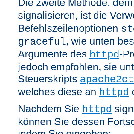
Die zweite Methode, de
signalisieren, ist die Ve
Befehlszeilenoptionen
st
, wie unten be
graceful
Argumente des
-P
httpd
jedoch empfohlen, sie u
Steuerskripts
apache2ct
welches diese an
d
httpd
Nachdem Sie
sign
httpd
können Sie dessen Fortsc
indem Sie eingeben: