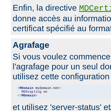
Enfin, la directive
MDCert
donne accès au informati
certificat spécifié au form
Agrafage
Si vous voulez commencer
l'agrafage pour un seul d
utilisez cette configuration 
<
MDomain
 mydomain
.
net
>
MDStapling
</
MDomain
>
et utilisez 'server-status' e