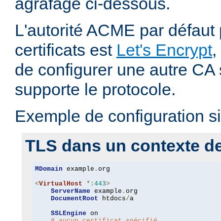
agrafage ci-dessous.
L'autorité ACME par défaut 
certificats est
Let's Encrypt
,
de configurer une autre CA s
supporte le protocole.
Exemple de configuration si
TLS dans un contexte de 
MDomain
 example
.
org

<
VirtualHost
*:
443
>
ServerName
 example
.
org

DocumentRoot
 htdocs
/
a

SSLEngine
 on

# aucun certificat spécifié