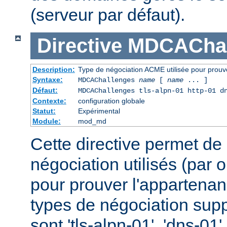
(serveur par défaut).
Directive
MDCAChal
Description:
Type de négociation ACME utilisée pour prouv
Syntaxe:
MDCAChallenges
name
[
name
... ]
Défaut:
MDCAChallenges tls-alpn-01 http-01 d
Contexte:
configuration globale
Statut:
Expérimental
Module:
mod_md
Cette directive permet de 
négociation utilisés (par 
pour prouver l'appartena
types de négociation sup
sont 'tls-alpn-01', 'dns-01' 