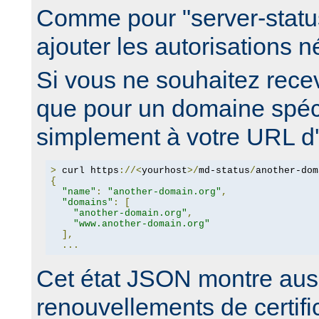
Comme pour "server-statu
ajouter les autorisations 
Si vous ne souhaitez recev
que pour un domaine spéci
simplement à votre URL d'é
>
 curl https
://<
yourhost
>/
md-status
/
another-dom
{
"name"
:
"another-domain.org"
,
"domains"
:
[
"another-domain.org"
,
"www.another-domain.org"
],
...
Cet état JSON montre auss
renouvellements de certific