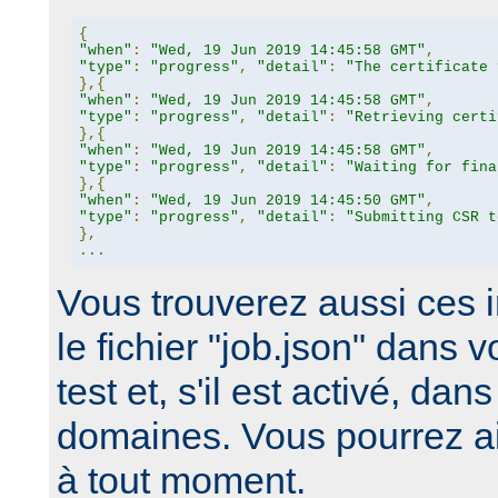
{
"when"
:
"Wed, 19 Jun 2019 14:45:58 GMT"
,
"type"
:
"progress"
,
"detail"
:
"The certificate 
},{
"when"
:
"Wed, 19 Jun 2019 14:45:58 GMT"
,
"type"
:
"progress"
,
"detail"
:
"Retrieving certi
},{
"when"
:
"Wed, 19 Jun 2019 14:45:58 GMT"
,
"type"
:
"progress"
,
"detail"
:
"Waiting for fina
},{
"when"
:
"Wed, 19 Jun 2019 14:45:50 GMT"
,
"type"
:
"progress"
,
"detail"
:
"Submitting CSR t
},
...
Vous trouverez aussi ces 
le fichier "job.json" dans v
test et, s'il est activé, dan
domaines. Vous pourrez ai
à tout moment.