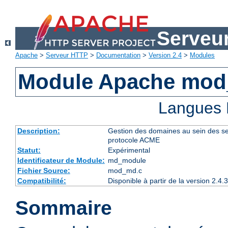
Serveu
Apache
>
Serveur HTTP
>
Documentation
>
Version 2.4
>
Modules
Module Apache mo
Langues 
Description:
Gestion des domaines au sein des serve
protocole ACME
Statut:
Expérimental
Identificateur de Module:
md_module
Fichier Source:
mod_md.c
Compatibilité:
Disponible à partir de la version 2.
Sommaire