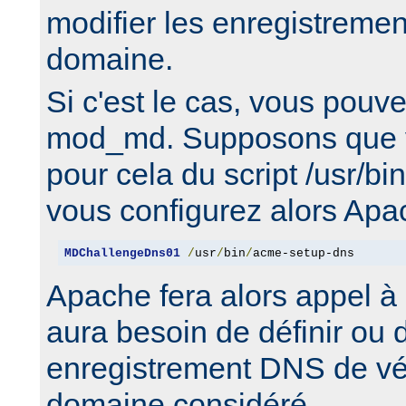
modifier les enregistreme
domaine.
Si c'est le cas, vous pouv
mod_md. Supposons que v
pour cela du script /usr/b
vous configurez alors Apa
MDChallengeDns01
/
usr
/
bin
/
acme-setup-dns
Apache fera alors appel à c
aura besoin de définir ou 
enregistrement DNS de véri
domaine considéré.