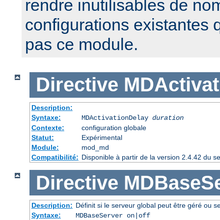
rendre inutilisables de n
configurations existantes 
pas ce module.
Directive
MDActivat
Description:
Syntaxe:
MDActivationDelay
duration
Contexte:
configuration globale
Statut:
Expérimental
Module:
mod_md
Compatibilité:
Disponible à partir de la version 2.4.42 du
Directive
MDBaseSe
Description:
Définit si le serveur global peut être géré ou s
Syntaxe:
MDBaseServer on|off