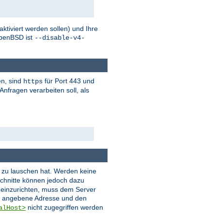
tiviert werden sollen) und Ihre
penBSD ist
--disable-v4-
en, sind
für Port 443 und
https
nfragen verarbeiten soll, als
er zu lauschen hat. Werden keine
chnitte können jedoch dazu
t einzurichten, muss dem Server
ie angebene Adresse und den
nicht zugegriffen werden
alHost>