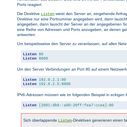
Ports reagiert.
Die Direktive
weist den Server an, eingehende Anfrag
Listen
Direktive nur eine Portnummer angegeben wird, dann lauscht
angegeben, dann lauscht der Server an der angegebenen Sc
eine Reihe von Adressen und Ports anzugeben, an denen gela
antworten.
Um beispielsweise den Server zu veranlassen, auf allen Netz
Listen
80
Listen
8000
Um den Server Verbindungen an Port 80 auf einem Netzwerkin
Listen
192.0
.
2.1
:
80
Listen
192.0
.
2.5
:
8000
IPv6-Adressen müssen wie im folgenden Beispiel in eckige
Listen
[
2001:db8::a00:20ff:fea7:ccea
]:
80
Sich überlappende
-Direktiven generieren einen fa
Listen