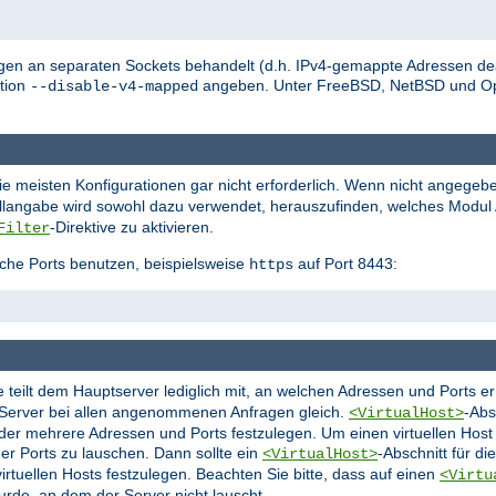
en an separaten Sockets behandelt (d.h. IPv4-gemappte Adressen deak
tion
angeben. Unter FreeBSD, NetBSD und O
--disable-v4-mapped
die meisten Konfigurationen gar nicht erforderlich. Wenn nicht angegeb
ollangabe wird sowohl dazu verwendet, herauszufinden, welches Modul A
-Direktive zu aktivieren.
Filter
che Ports benutzen, beispielsweise
auf Port 8443:
https
ie teilt dem Hauptserver lediglich mit, an welchen Adressen und Ports 
r Server bei allen angenommenen Anfragen gleich.
-Abs
<VirtualHost>
oder mehrere Adressen und Ports festzulegen. Um einen virtuellen Hos
er Ports zu lauschen. Dann sollte ein
-Abschnitt für d
<VirtualHost>
rtuellen Hosts festzulegen. Beachten Sie bitte, dass auf einen
<Virtu
urde, an dem der Server nicht lauscht.