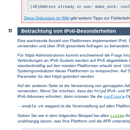
(48)Address already in use: make_sock: coul
Diese Diskussion im Wiki
gibt weitere Tipps zur Fehlerbe
Betrachtung von IPv6-Besonderheiten
Eine wachsende Anzahl von Plattformen implementiert IPv6. 
verwenden und über IPv6 gesendete Anfragen zu behandeln
Für httpd-Administratoren kommt erschwerend die Frage hin
Verbindungen an IPv6-Sockets werden auf IPv6 abgebildete
standardmäßig auf den meisten Plattformen erlaubt sind. U
Systemgrundsätzen dieser Plattformen zu entsprechen. Auf Sy
Parameter für den httpd geändert werden.
Auf der anderen Seite ist die Verwendung von gemappten Adr
verwenden. Wenn Sie möchten, dass der
IPv4- und I
httpd
IPv6-Adressen erfordert, dann müssen Sie die
-O
configure
ist die Voreinstellung auf allen Plat
--enable-v4-mapped
Geben Sie wie in dem folgenden Beispiel bei allen
-An
Listen
unabhängig davon, was Ihre Plattform und die APR unterstüt