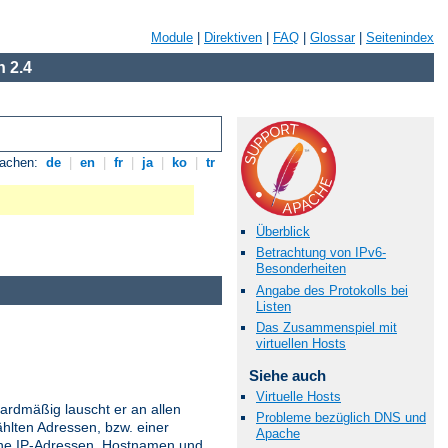
Module
|
Direktiven
|
FAQ
|
Glossar
|
Seitenindex
 2.4
rachen:
de
|
en
|
fr
|
ja
|
ko
|
tr
Überblick
Betrachtung von IPv6-
Besonderheiten
Angabe des Protokolls bei
Listen
Das Zusammenspiel mit
virtuellen Hosts
Siehe auch
Virtuelle Hosts
ardmäßig lauscht er an allen
Probleme bezüglich DNS und
hlten Adressen, bzw. einer
Apache
ne IP-Adressen, Hostnamen und