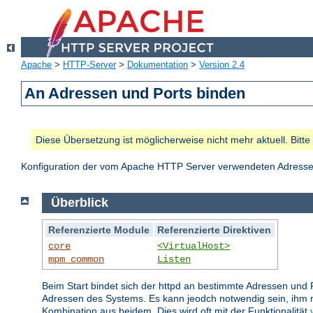
Apache
>
HTTP-Server
>
Dokumentation
>
Version 2.4
An Adressen und Ports binden
Diese Übersetzung ist möglicherweise nicht mehr aktuell. Bitt
Konfiguration der vom Apache HTTP Server verwendeten Adresse
Überblick
Referenzierte Module
Referenzierte Direktiven
core
<VirtualHost>
mpm_common
Listen
Beim Start bindet sich der httpd an bestimmte Adressen und 
Adressen des Systems. Es kann jeodch notwendig sein, ihm m
Kombination aus beidem. Dies wird oft mit der Funktionalität