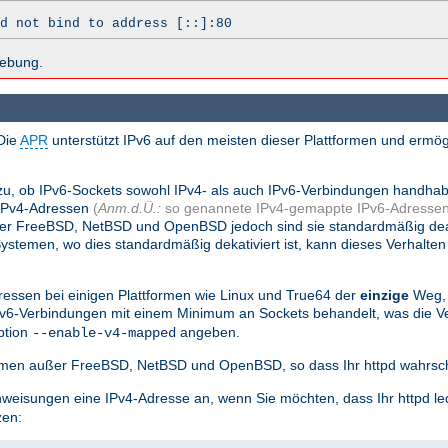
d not bind to address [::]:80
hebung.
Die
APR
unterstützt IPv6 auf den meisten dieser Plattformen und ermög
.
zu, ob IPv6-Sockets sowohl IPv4- als auch IPv6-Verbindungen handha
 IPv4-Adressen
(
Anm.d.Ü.:
so genannete IPv4-gemappte IPv6-Adressen
nter FreeBSD, NetBSD und OpenBSD jedoch sind sie standardmäßig dea
stemen, wo dies standardmäßig dekativiert ist, kann dieses Verhalten
essen bei einigen Plattformen wie Linux und True64 der
einzige
Weg, 
Pv6-Verbindungen mit einem Minimum an Sockets behandelt, was die
ption
angeben.
--enable-v4-mapped
tformen außer FreeBSD, NetBSD und OpenBSD, so dass Ihr httpd wahrsch
weisungen eine IPv4-Adresse an, wenn Sie möchten, dass Ihr httpd le
zen: