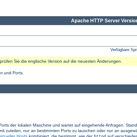
Apache HTTP Server Version
Verfügbare Sp
e prüfen Sie die englische Version auf die neuesten Änderungen.
n und Ports.
Ports der lokalen Maschine und wartet auf eingehende Anfragen. Stand
it zuteilen, nur an bestimmten Ports zu lauschen oder nur an ausgewä
virtueller Hosts
kombiniert, die bestimmt, wie der
auf verschiede
httpd