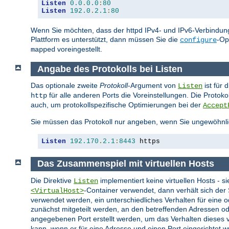
Listen
0.0
.
0.0
:
80
Listen
192.0
.
2.1
:
80
Wenn Sie möchten, dass der httpd IPv4- und IPv6-Verbindung
Plattform es unterstützt, dann müssen Sie die
-Op
configure
voreingestellt.
mapped
Angabe des Protokolls bei Listen
Das optionale zweite
Protokoll
-Argument von
ist für 
Listen
für alle anderen Ports die Voreinstellungen. Die Protok
http
auch, um protokollspezifische Optimierungen bei der
Accept
Sie müssen das Protokoll nur angeben, wenn Sie ungewöhnli
Listen
192.170
.
2.1
:
8443
 https
Das Zusammenspiel mit virtuellen Hosts
Die Direktive
implementiert keine virtuellen Hosts - s
Listen
-Container verwendet, dann verhält sich de
<VirtualHost>
verwendet werden, ein unterschiedliches Verhalten für eine 
zunächst mitgeteilt werden, an den betreffenden Adressen od
angegebenen Port erstellt werden, um das Verhalten dieses vi
kann, wenn er für eine Adresse und einen Port eingerichtet w