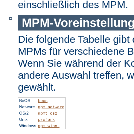
einschließlich des MPM.
MPM-Voreinstellun
Die folgende Tabelle gibt 
MPMs für verschiedene B
Wenn Sie während der Ko
andere Auswahl treffen, 
gewählt.
BeOS
beos
Netware
mpm_netware
OS/2
mpmt_os2
Unix
prefork
Windows
mpm_winnt