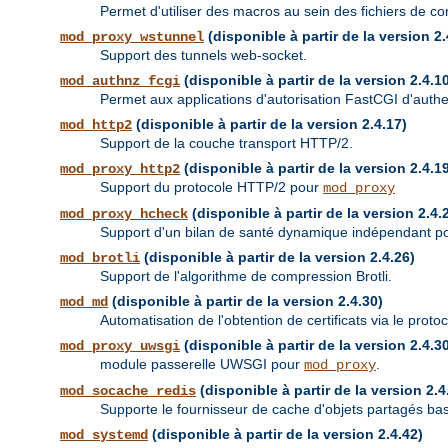
Permet d'utiliser des macros au sein des fichiers de con
(disponible à partir de la version 2.
mod_proxy_wstunnel
Support des tunnels web-socket.
(disponible à partir de la version 2.4.1
mod_authnz_fcgi
Permet aux applications d'autorisation FastCGI d'authent
(disponible à partir de la version 2.4.17)
mod_http2
Support de la couche transport HTTP/2.
(disponible à partir de la version 2.4.1
mod_proxy_http2
Support du protocole HTTP/2 pour
mod_proxy
(disponible à partir de la version 2.4.
mod_proxy_hcheck
Support d'un bilan de santé dynamique indépendant pou
(disponible à partir de la version 2.4.26)
mod_brotli
Support de l'algorithme de compression Brotli.
(disponible à partir de la version 2.4.30)
mod_md
Automatisation de l'obtention de certificats via le prot
(disponible à partir de la version 2.4.3
mod_proxy_uwsgi
module passerelle UWSGI pour
.
mod_proxy
(disponible à partir de la version 2.4
mod_socache_redis
Supporte le fournisseur de cache d'objets partagés ba
(disponible à partir de la version 2.4.42)
mod_systemd