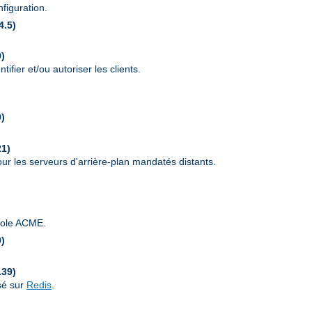
figuration.
4.5)
0)
ifier et/ou autoriser les clients.
9)
21)
r les serveurs d'arrière-plan mandatés distants.
ocole ACME.
0)
.39)
sé sur
Redis
.