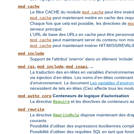
mod_cache
Le filtre CACHE du module
peut être inséré
mod_cache
peut maintenant mettre en cache des req
mod_cache
Chaque fois que cela est possible, les directives de
mo
serveur principal.
L'URL de base des URLs en cache peut être personnali
peut maintenant servir du contenu non mis à
mod_cache
peut maintenant insérer HIT/MISS/REVALI
mod_cache
mod_include
Support de l'attribut 'onerror' dans un élément 'inclu
,
,
, ...
mod_cgi
mod_include
mod_isapi
La traduction des en-têtes en variables d'environnement
via injection d'en-têtes. Les noms d'en-têtes contenan
d'environnement. Le document
Les variables d'envir
nécessitent de tels en-têtes (Ceci affecte tous les modu
Conteneurs de logique d'autorisation
mod_authz_core
La directive
et les directives de conteneurs
Require
mod_rewrite
La directive
dispose maintenant des dr
RewriteRule
courants.
Possibilité d'utiliser des expressions booléennes compl
Possibilité d'utiliser des requêtes SQL en tant que fonc