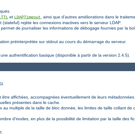
iqués.
et
, ainsi que d'autres améliorations dans le traiteme
lTTL
LDAPTimeout
 (stateful) rejète les connexions inactives vers le serveur LDAP.
 permet de journaliser les informations de débogage fournies par la boît
ration préinterprétée sur stdout au cours du démarrage du serveur.
 authentification basique (disponible à partir de la version 2.4.5).
GI.
 être affichées, accompagnées éventuellement de leurs métadonnées
duelles présentes dans le cache.
au multiple de la taille de bloc donnée, les limites de taille collant de ce
bre d'inodes, en plus de la possibilité de limitation par la taille des fic
t.