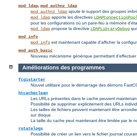
,
mod_ldap
mod_authnz_ldap
ajoute le support des groupes imbr
mod_authnz_ldap
apporte les directives
mod_ldap
LDAPConnectionPoo
pour les configurations où un pare-feu à mémoire d'état
propose la directive
qui
mod_ldap
LDAPLibraryDebug
mod_info
est maintenant capable d'afficher la configu
mod_info
mod_auth_basic
Nouveau mécanisme générique permettant d'effectuer une
Améliorations des programmes
fcgistarter
Nouvel utilitaire pour le démarrage des démons FastC
htcacheclean
Les URLs présentes dans le cache peuvent maintenant
Possibilité de supprimer explicitement des URLs indivi
Les tailles de fichiers peuvent maintenant être arrondies 
sur disque.
La taille du cache peut maintenant être limitée par le nom
rotatelogs
Possibilité de créer un lien vers le fichier journal couran