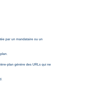
entée par un mandataire ou un
-plan.
rrière-plan génère des URLs qui ne
d.