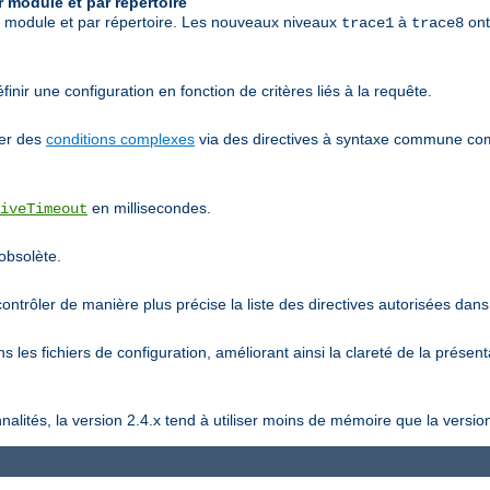
 module et par répertoire
r module et par répertoire. Les nouveaux niveaux
à
ont
trace1
trace8
inir une configuration en fonction de critères liés à la requête.
ier des
conditions complexes
via des directives à syntaxe commune 
en millisecondes.
iveTimeout
 obsolète.
ntrôler de manière plus précise la liste des directives autorisées dans 
 les fichiers de configuration, améliorant ainsi la clareté de la présent
lités, la version 2.4.x tend à utiliser moins de mémoire que la version