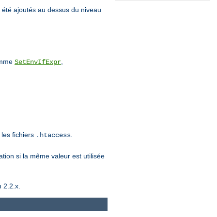
 été ajoutés au dessus du niveau
comme
,
SetEnvIfExpr
les fichiers
.
.htaccess
ation si la même valeur est utilisée
 2.2.x.