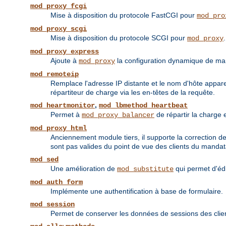
mod_proxy_fcgi
Mise à disposition du protocole FastCGI pour
mod_pro
mod_proxy_scgi
Mise à disposition du protocole SCGI pour
.
mod_proxy
mod_proxy_express
Ajoute à
la configuration dynamique de ma
mod_proxy
mod_remoteip
Remplace l'adresse IP distante et le nom d'hôte appare
répartiteur de charge via les en-têtes de la requête.
,
mod_heartmonitor
mod_lbmethod_heartbeat
Permet à
de répartir la charge 
mod_proxy_balancer
mod_proxy_html
Anciennement module tiers, il supporte la correction d
sont pas valides du point de vue des clients du mandat
mod_sed
Une amélioration de
qui permet d'éd
mod_substitute
mod_auth_form
Implémente une authentification à base de formulaire.
mod_session
Permet de conserver les données de sessions des cli