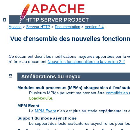
Apache
>
Serveur HTTP
>
Documentation
>
Version 2.4
Vue d'ensemble des nouvelles fonctionn
Ce document décrit les modifications majeures apportées par la ve
référer au document
Nouvelles fonctionnalités de la version 2.2
.
Améliorations du noyau
Modules multiprocessus (MPMs) chargeables à l'exécut
Plusieurs MPMs peuvent maintenant être
compilés en 
.
LoadModule
MPM Event
Le
MPM Event
n'en est plus au stade expérimental et 
Support du mode asynchrone
Le support des lectures/écritures asynchrones pour les