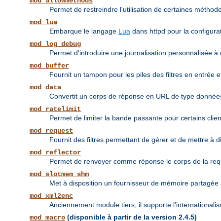
mod_allowmethods
Permet de restreindre l'utilisation de certaines méthodes
mod_lua
Embarque le langage
Lua
dans httpd pour la configurat
mod_log_debug
Permet d'introduire une journalisation personnalisée à 
mod_buffer
Fournit un tampon pour les piles des filtres en entrée et
mod_data
Convertit un corps de réponse en URL de type donné
mod_ratelimit
Permet de limiter la bande passante pour certains clien
mod_request
Fournit des filtres permettant de gérer et de mettre à 
mod_reflector
Permet de renvoyer comme réponse le corps de la requête
mod_slotmem_shm
Met à disposition un fournisseur de mémoire partagée à
mod_xml2enc
Anciennement module tiers, il supporte l'internationali
(disponible à partir de la version 2.4.5)
mod_macro