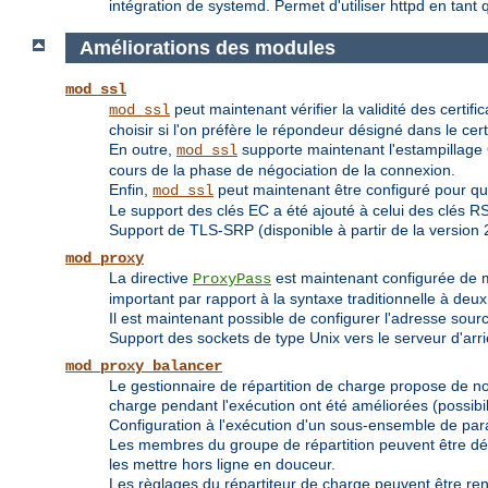
intégration de systemd. Permet d'utiliser httpd en tan
Améliorations des modules
mod_ssl
peut maintenant vérifier la validité des certif
mod_ssl
choisir si l'on préfère le répondeur désigné dans le certif
En outre,
supporte maintenant l'estampillage O
mod_ssl
cours de la phase de négociation de la connexion.
Enfin,
peut maintenant être configuré pour qu
mod_ssl
Le support des clés EC a été ajouté à celui des clés R
Support de TLS-SRP (disponible à partir de la version 2
mod_proxy
La directive
est maintenant configurée de 
ProxyPass
important par rapport à la syntaxe traditionnelle à de
Il est maintenant possible de configurer l'adresse sou
Support des sockets de type Unix vers le serveur d'arriè
mod_proxy_balancer
Le gestionnaire de répartition de charge propose de nou
charge pendant l'exécution ont été améliorées (possibi
Configuration à l'exécution d'un sous-ensemble de par
Les membres du groupe de répartition peuvent être défi
les mettre hors ligne en douceur.
Les règlages du répartiteur de charge peuvent être re