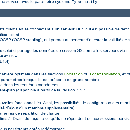
t que service avec le paramètre systemd
.
Type=notify
icats clients en se connectant à un serveur OCSP. Il est possible de défi
icat client.
CSP (OCSP stapling), qui permet au serveur d'attester la validité de so
e celui-ci partage les données de session SSL entre les serveurs via
SA et DSA.
.4.4).
manière optimale dans les sections
ou
, et 
Location
LocationMatch
ux paramètres lorsqu'elle est présente en grand nombre.
rce dans les requêtes mandatées.
re-plan (disponible à partir de la version 2.4.7).
velles fonctionnalités. Ainsi, les possibilités de configuration des me
lité d'ajout d'un membre supplémentaire).
amètres de répartition de charge.
nis à 'Drain' de façon à ce qu'ils ne répondent qu'aux sessions persis
ndus persistants après redémarrage.