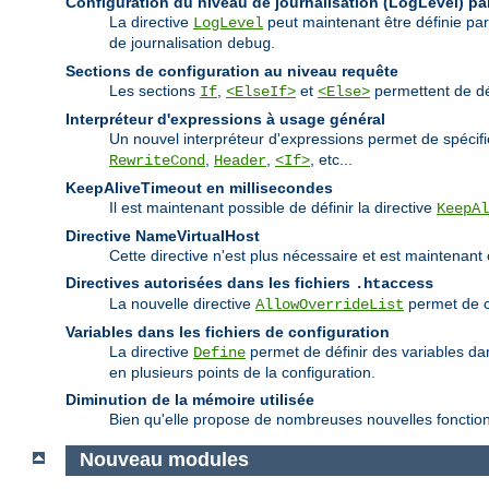
Configuration du niveau de journalisation (LogLevel) par
La directive
peut maintenant être définie pa
LogLevel
de journalisation
.
debug
Sections de configuration au niveau requête
Les sections
,
et
permettent de déf
If
<ElseIf>
<Else>
Interpréteur d'expressions à usage général
Un nouvel interpréteur d'expressions permet de spécif
,
,
, etc...
RewriteCond
Header
<If>
KeepAliveTimeout en millisecondes
Il est maintenant possible de définir la directive
KeepAl
Directive NameVirtualHost
Cette directive n'est plus nécessaire et est maintenant
Directives autorisées dans les fichiers
.htaccess
La nouvelle directive
permet de co
AllowOverrideList
Variables dans les fichiers de configuration
La directive
permet de définir des variables dans
Define
en plusieurs points de la configuration.
Diminution de la mémoire utilisée
Bien qu'elle propose de nombreuses nouvelles fonctionna
Nouveau modules