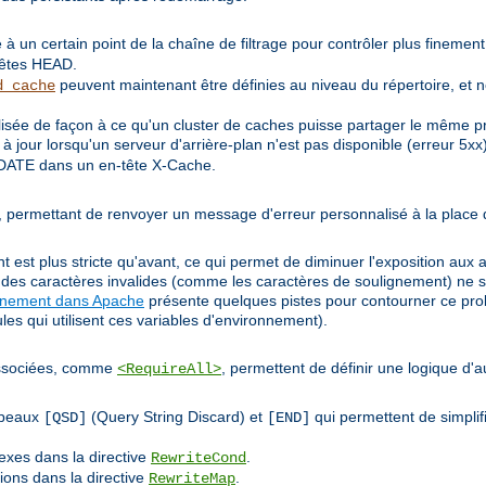
 à un certain point de la chaîne de filtrage pour contrôler plus finemen
uêtes HEAD.
peuvent maintenant être définies au niveau du répertoire, et 
d_cache
sée de façon à ce qu'un cluster de caches puisse partager le même pr
 jour lorsqu'un serveur d'arrière-plan n'est pas disponible (erreur 5xx)
DATE dans un en-tête X-Cache.
de', permettant de renvoyer un message d'erreur personnalisé à la place
 est plus stricte qu'avant, ce qui permet de diminuer l'exposition aux a
t des caractères invalides (comme les caractères de soulignement) ne s
onnement dans Apache
présente quelques pistes pour contourner ce prob
les qui utilisent ces variables d'environnement).
 associées, comme
, permettent de définir une logique d'a
<RequireAll>
apeaux
(Query String Discard) et
qui permettent de simplifi
[QSD]
[END]
exes dans la directive
.
RewriteCond
tions dans la directive
.
RewriteMap