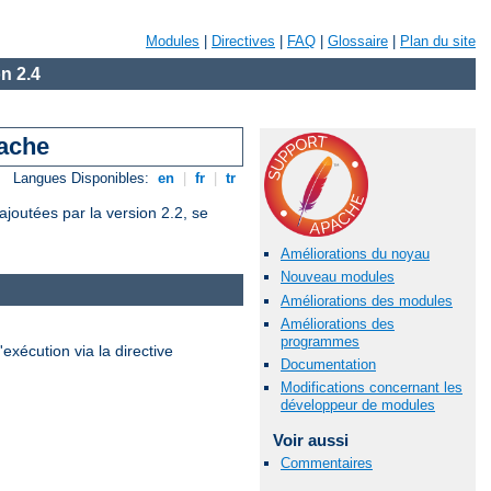
Modules
|
Directives
|
FAQ
|
Glossaire
|
Plan du site
n 2.4
pache
Langues Disponibles:
en
|
fr
|
tr
joutées par la version 2.2, se
Améliorations du noyau
Nouveau modules
Améliorations des modules
Améliorations des
programmes
'exécution via la directive
Documentation
Modifications concernant les
développeur de modules
Voir aussi
Commentaires