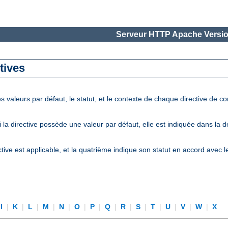
Serveur HTTP Apache Versio
tives
 valeurs par défaut, le statut, et le contexte de chaque directive de c
la directive possède une valeur par défaut, elle est indiquée dans la 
tive est applicable, et la quatrième indique son statut en accord avec 
I
|
K
|
L
|
M
|
N
|
O
|
P
|
Q
|
R
|
S
|
T
|
U
|
V
|
W
|
X