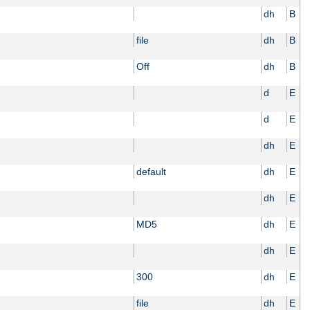
dh
B
file
dh
B
Off
dh
B
d
E
d
E
dh
E
default
dh
E
dh
E
MD5
dh
E
dh
E
300
dh
E
file
dh
E