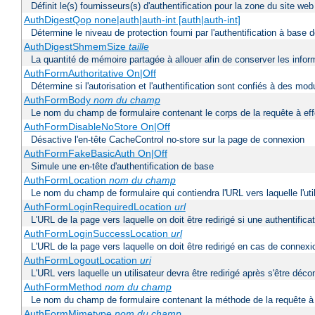
Définit le(s) fournisseurs(s) d'authentification pour la zone du site w
AuthDigestQop none|auth|auth-int [auth|auth-int]
Détermine le niveau de protection fourni par l'authentification à base
AuthDigestShmemSize
taille
La quantité de mémoire partagée à allouer afin de conserver les infor
AuthFormAuthoritative On|Off
Détermine si l'autorisation et l'authentification sont confiés à des mo
AuthFormBody
nom du champ
Le nom du champ de formulaire contenant le corps de la requête à ef
AuthFormDisableNoStore On|Off
Désactive l'en-tête CacheControl no-store sur la page de connexion
AuthFormFakeBasicAuth On|Off
Simule une en-tête d'authentification de base
AuthFormLocation
nom du champ
Le nom du champ de formulaire qui contiendra l'URL vers laquelle l'uti
AuthFormLoginRequiredLocation
url
L'URL de la page vers laquelle on doit être redirigé si une authentifica
AuthFormLoginSuccessLocation
url
L'URL de la page vers laquelle on doit être redirigé en cas de connexi
AuthFormLogoutLocation
uri
L'URL vers laquelle un utilisateur devra être redirigé après s'être déc
AuthFormMethod
nom du champ
Le nom du champ de formulaire contenant la méthode de la requête à 
AuthFormMimetype
nom du champ