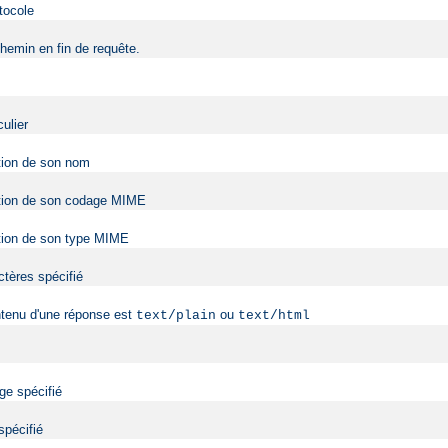
tocole
hemin en fin de requête.
ulier
ction de son nom
onction de son codage MIME
nction de son type MIME
ctères spécifié
ntenu d'une réponse est
ou
text/plain
text/html
ge spécifié
spécifié