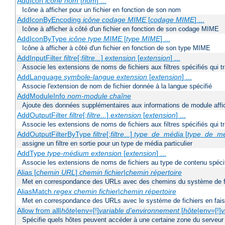
AddIcon
icône
nom
[
nom
] ...
Icône à afficher pour un fichier en fonction de son nom
AddIconByEncoding
icône
codage MIME
[
codage MIME
] ...
Icône à afficher à côté d'un fichier en fonction de son codage MIME
AddIconByType
icône
type MIME
[
type MIME
] ...
Icône à afficher à côté d'un fichier en fonction de son type MIME
AddInputFilter
filtre
[;
filtre
...]
extension
[
extension
] ...
Associe les extensions de noms de fichiers aux filtres spécifiés qui tr
AddLanguage
symbole-langue
extension
[
extension
] ...
Associe l'extension de nom de fichier donnée à la langue spécifié
AddModuleInfo
nom-module
chaîne
Ajoute des données supplémentaires aux informations de module affich
AddOutputFilter
filtre
[;
filtre
...]
extension
[
extension
] ...
Associe les extensions de noms de fichiers aux filtres spécifiés qui 
AddOutputFilterByType
filtre
[;
filtre
...]
type_de_média
[
type_de_m
assigne un filtre en sortie pour un type de média particulier
AddType
type-médium
extension
[
extension
] ...
Associe les extensions de noms de fichiers au type de contenu spéci
Alias [
chemin URL
]
chemin fichier
|
chemin répertoire
Met en correspondance des URLs avec des chemins du système de f
AliasMatch
regex
chemin fichier
|
chemin répertoire
Met en correspondance des URLs avec le système de fichiers en faisan
Allow from all|
hôte
|env=[!]
variable d'environnement
[
hôte
|env=[!]
v
Spécifie quels hôtes peuvent accéder à une certaine zone du serveur