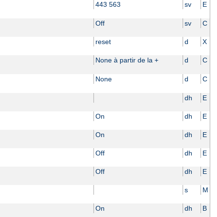
443 563
sv
E
Off
sv
C
reset
d
X
None à partir de la +
d
C
None
d
C
dh
E
On
dh
E
On
dh
E
Off
dh
E
Off
dh
E
s
M
On
dh
B