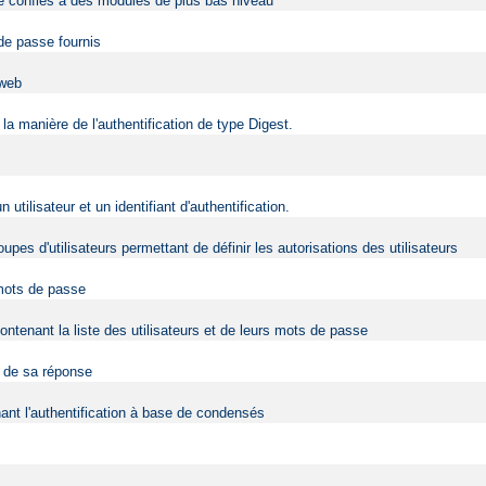
être confiés à des modules de plus bas niveau
 de passe fournis
 web
la manière de l'authentification de type Digest.
ilisateur et un identifiant d'authentification.
upes d'utilisateurs permettant de définir les autorisations des utilisateurs
 mots de passe
contenant la liste des utilisateurs et de leurs mots de passe
t de sa réponse
nt l'authentification à base de condensés