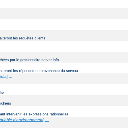
aiteront les requêtes clients
ées par le gestionnaire server-info
traiteront les réponses en provenance du serveur
édia
] ...
fié
ichiers
t intervenir les expressions rationnelles
ariable d'environnement
] ...