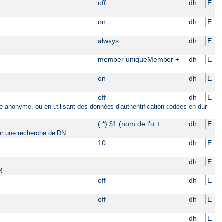
off
dh
E
on
dh
E
always
dh
E
member uniqueMember +
dh
E
on
dh
E
off
dh
E
ière anonyme, ou en utilisant des données d'authentification codées en dur
(.*) $1 (nom de l'u +
dh
E
tuer une recherche de DN
10
dh
E
dh
E
R
off
dh
E
off
dh
E
dh
E