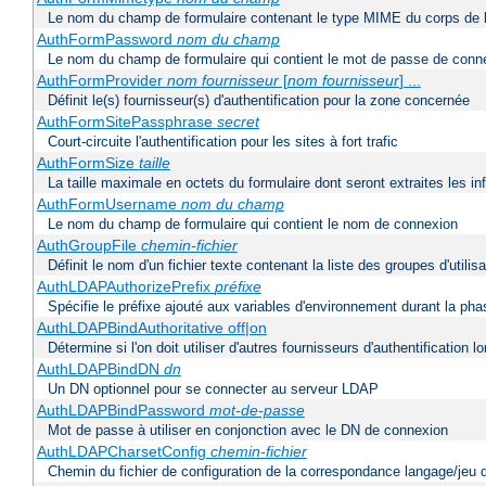
Le nom du champ de formulaire contenant le type MIME du corps de l
AuthFormPassword
nom du champ
Le nom du champ de formulaire qui contient le mot de passe de conn
AuthFormProvider
nom fournisseur
[
nom fournisseur
] ...
Définit le(s) fournisseur(s) d'authentification pour la zone concernée
AuthFormSitePassphrase
secret
Court-circuite l'authentification pour les sites à fort trafic
AuthFormSize
taille
La taille maximale en octets du formulaire dont seront extraites les i
AuthFormUsername
nom du champ
Le nom du champ de formulaire qui contient le nom de connexion
AuthGroupFile
chemin-fichier
Définit le nom d'un fichier texte contenant la liste des groupes d'utilis
AuthLDAPAuthorizePrefix
préfixe
Spécifie le préfixe ajouté aux variables d'environnement durant la phas
AuthLDAPBindAuthoritative off|on
Détermine si l'on doit utiliser d'autres fournisseurs d'authentification
AuthLDAPBindDN
dn
Un DN optionnel pour se connecter au serveur LDAP
AuthLDAPBindPassword
mot-de-passe
Mot de passe à utiliser en conjonction avec le DN de connexion
AuthLDAPCharsetConfig
chemin-fichier
Chemin du fichier de configuration de la correspondance langage/jeu 