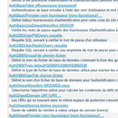
Définit si les processus d'autorisation et d'authentification peuvent 
AuthBasicFake off|
username
[
password
]
Authentification de base simulée à l'aide des nom d'utilisateur et mot
AuthBasicProvider
nom fournisseur
[
nom fournisseur
] ...
Définit le(les) fournisseur(s) d'authentification pour cette zone du site
AuthBasicUseDigestAlgorithm MD5|Off
Vérifie les mots de passe auprès des fournisseurs d'authentification à 
AuthDBDUserPWQuery
requête
Requête SQL servant à vérifier le mot de passe d'un utilisateur
AuthDBDUserRealmQuery
requête
Requête SQL servant à vérifier une empreinte de mot de passe pour un ut
AuthDBMGroupFile
chemin-fichier
Définit le nom du fichier de base de données contenant la liste des gro
AuthDBMType default|SDBM|GDBM|NDBM|DB
Définit le type de fichier de base de données utilisé pour stocker les
AuthDBMUserFile
chemin-fichier
Définit le nom d'un fichier de base de données pour l'authentification 
AuthDigestAlgorithm MD5|MD5-sess
Sélectionne l'algorithme utilisé pour calculer les condensés du défit e
AuthDigestDomain
URI
[
URI
] ...
Les URIs qui se trouvent dans le même espace de protection concerna
AuthDigestNonceLifetime
secondes
Durée de validité du nombre à valeur unique du serveur (nonce)
AuthDigestProvider
nom fournisseur
[
nom fournisseur
] ...