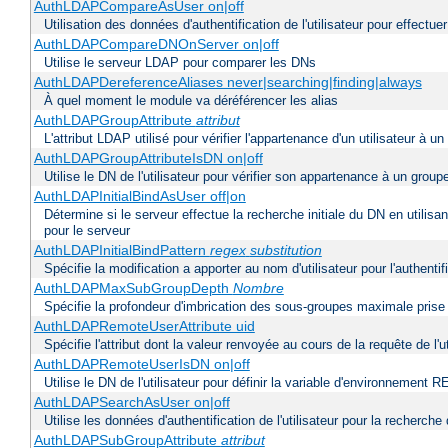
AuthLDAPCompareAsUser on|off
Utilisation des données d'authentification de l'utilisateur pour effectue
AuthLDAPCompareDNOnServer on|off
Utilise le serveur LDAP pour comparer les DNs
AuthLDAPDereferenceAliases never|searching|finding|always
À quel moment le module va déréférencer les alias
AuthLDAPGroupAttribute
attribut
L'attribut LDAP utilisé pour vérifier l'appartenance d'un utilisateur à un
AuthLDAPGroupAttributeIsDN on|off
Utilise le DN de l'utilisateur pour vérifier son appartenance à un group
AuthLDAPInitialBindAsUser off|on
Détermine si le serveur effectue la recherche initiale du DN en utilisa
pour le serveur
AuthLDAPInitialBindPattern
regex
substitution
Spécifie la modification a apporter au nom d'utilisateur pour l'authen
AuthLDAPMaxSubGroupDepth
Nombre
Spécifie la profondeur d'imbrication des sous-groupes maximale prise 
AuthLDAPRemoteUserAttribute uid
Spécifie l'attribut dont la valeur renvoyée au cours de la requête de 
AuthLDAPRemoteUserIsDN on|off
Utilise le DN de l'utilisateur pour définir la variable d'environnem
AuthLDAPSearchAsUser on|off
Utilise les données d'authentification de l'utilisateur pour la recherche
AuthLDAPSubGroupAttribute
attribut