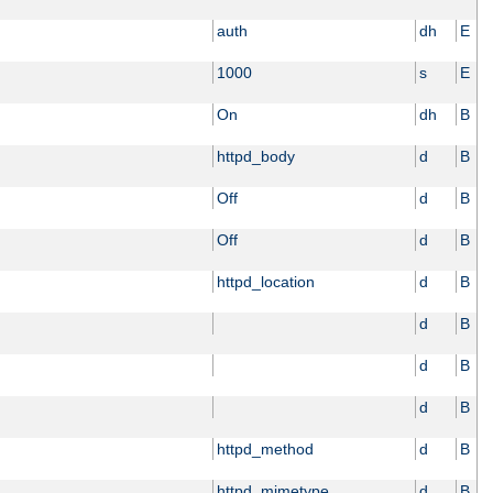
auth
dh
E
1000
s
E
On
dh
B
httpd_body
d
B
Off
d
B
Off
d
B
httpd_location
d
B
d
B
d
B
d
B
httpd_method
d
B
httpd_mimetype
d
B