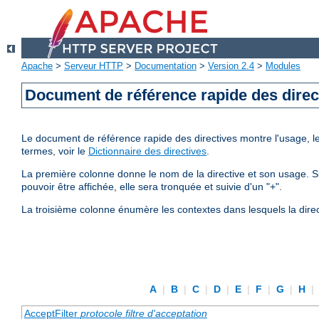
Apache
>
Serveur HTTP
>
Documentation
>
Version 2.4
>
Modules
Document de référence rapide des direc
Le document de référence rapide des directives montre l'usage, les
termes, voir le
Dictionnaire des directives
.
La première colonne donne le nom de la directive et son usage. Si 
pouvoir être affichée, elle sera tronquée et suivie d'un "+".
La troisième colonne énumère les contextes dans lesquels la direc
A
|
B
|
C
|
D
|
E
|
F
|
G
|
H
|
AcceptFilter
protocole
filtre d'acceptation