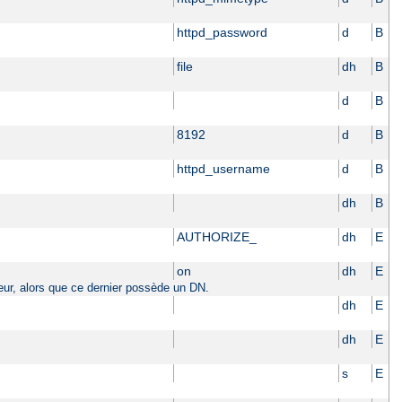
httpd_password
d
B
file
dh
B
d
B
8192
d
B
httpd_username
d
B
dh
B
AUTHORIZE_
dh
E
on
dh
E
sateur, alors que ce dernier possède un DN.
dh
E
dh
E
s
E