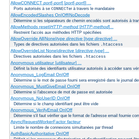
AllowCONNECT
port
[-
port
] [
port
[-
port
]] ...
Ports autorisés à se
er à travers le mandataire
CONNECT
AllowEncodedSlashes On|Off|NoDecode
Détermine si les séparateurs de chemin encodés sont autorisés à tran
AllowMethods reset|
HTTP-method
[
HTTP-method
]...
Restreint l'accès aux méthodes HTTP spécifiées
AllowOverride All|None|
type directive
[
type directive
] ...
Types de directives autorisées dans les fichiers
.htaccess
AllowOverrideList None|
directive
[
directive-type
] ...
Directives autorisées dans les fichiers
.htaccess
Anonymous
utilisateur
[
utilisateur
] ...
Définit la liste des identifiants utilisateur autorisés à accéder sans v
Anonymous_LogEmail On|Off
Détermine si le mot de passe fourni sera enregistré dans le journal de
Anonymous_MustGiveEmail On|Off
Détermine si l'abscence de mot de passe est autorisée
Anonymous_NoUserID On|Off
Détermine si le champ identifiant peut être vide
Anonymous_VerifyEmail On|Off
Détermine s'il faut vérifier que le format de l'adresse email fournie 
AsyncRequestWorkerFactor
facteur
Limite le nombre de connexions simultanées par thread
AuthBasicAuthoritative On|Off