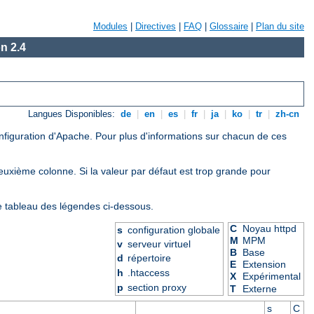
Modules
|
Directives
|
FAQ
|
Glossaire
|
Plan du site
n 2.4
Langues Disponibles:
de
|
en
|
es
|
fr
|
ja
|
ko
|
tr
|
zh-cn
onfiguration d'Apache. Pour plus d'informations sur chacun de ces
deuxième colonne. Si la valeur par défaut est trop grande pour
le tableau des légendes ci-dessous.
C
Noyau httpd
s
configuration globale
M
MPM
v
serveur virtuel
B
Base
d
répertoire
E
Extension
h
.htaccess
X
Expérimental
p
section proxy
T
Externe
s
C