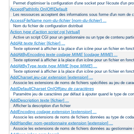
Permet d'optimiser la configuration d'une socket pour l'écoute d'un pro
AcceptPathInfo On|Off|Default
Les ressources acceptent des informations sous forme d'un nom de c
AccessFileName
nom-du-fichier
[
nom-du-fichier
] ...
Nom du fichier de configuration distribué
Action
type d'action
script cgi
[virtual]
Active un script CGI pour un gestionnaire ou un type de contenu partic
AddAlt
texte
fichier
[
fichier
] ...
Texte optionnel à afficher à la place d'un icône pour un fichier en fon
AddAltByEncoding
texte
codage MIME
[
codage MIME
] ...
Texte optionnel à afficher à la place d'un icône pour un fichier en f
AddAltByType
texte
type MIME
[
type MIME
] ...
Texte optionnel à afficher à la place d'un icône pour un fichier en fo
AddCharset
jeu-car
extension
[
extension
] ...
Associe les extensions de noms de fichiers spécifiées au jeu de cara
AddDefaultCharset On|Off|
jeu de caractères
Paramètre jeu de caractères par défaut à ajouter quand le type de co
AddDescription
texte
[
fichier
] ...
Afficher la description d'un fichier
AddEncoding
codage
extension
[
extension
] ...
Associe les extensions de noms de fichiers données au type de coda
AddHandler
nom-gestionnaire
extension
[
extension
] ...
Associe les extensions de noms de fichiers données au gestionnaire 